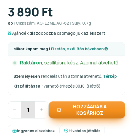
3 890 Ft
db
| Cikkszám: AG-EZME.AG-62 | Súly: 0.7g
Ajándék díszdobozba csomagoljuk az ékszert
Mikor kapom meg |
Fizetés, szállítás bővebben
Raktáron
, szállításra kész. Azonnal átvehető
Személyesen
rendelés után azonnal átvehető.
Térkép
Kiszállítással:
várható érkezés 08.10. (Hétfő)
HOZZÁADÁS A
−
+
KOSÁRHOZ
Ingyenes díszdoboz
Hivatalos jótállás