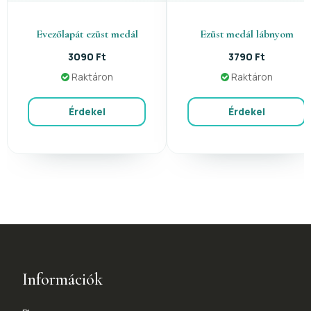
Evezőlapát ezüst medál
Ezüst medál lábnyom
3090 Ft
3790 Ft
Raktáron
Raktáron
Érdekel
Érdekel
Információk