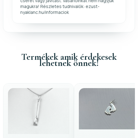
cserét vagy javítást. Vásárlóinkat nem hagyjuk
magukra! Részletes tudnivalók: ezust-
nyaklanc.hu/informaciok
Termékek amik érdekesek
lehetnek önnek!