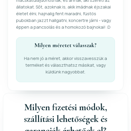
macskatulajdonosnak, és annak, aki szereti az
állatokat. Sőt, azoknak is, akik imádnak éjszakai
életet élni, hajnalig fent maradni, füstös
pubokban jazzt hallgatni, koncertre járni - vagy
éppen a pancsolás és a homokozó bajnokai! :D
Milyen méretet válasszak?
Ha nem jó a méret, akkor visszavesszük a
terméket és választhatsz másikat, vagy
küldünk nagyobbat.
Milyen fizetési módok,
szállítási lehetőségek és
garanciák érhetőek el?