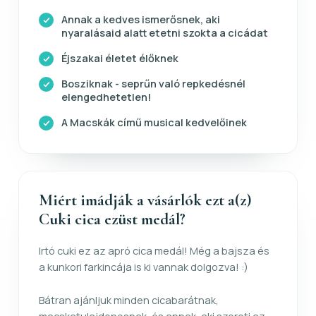
Annak a kedves ismerősnek, aki
nyaralásaid alatt etetni szokta a cicádat
Éjszakai életet élőknek
Bosziknak - seprűn való repkedésnél
elengedhetetlen!
A Macskák című musical kedvelőinek
Miért imádják a vásárlók ezt a(z)
Cuki cica ezüst medál?
Irtó cuki ez az apró cica medál! Még a bajsza és
a kunkori farkincája is ki vannak dolgozva! :)
Bátran ajánljuk minden cicabarátnak,