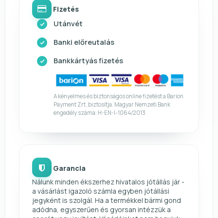
Fizetés
Utánvét
Banki előreutalás
Bankkártyás fizetés
A kényelmes és biztonságos online fizetést a Barion
Payment Zrt. biztosítja. Magyar Nemzeti Bank
engedély száma: H-EN-I-1064/2013
Garancia
Nálunk minden ékszerhez hivatalos jótállás jár -
a vásárlást igazoló számla egyben jótállási
jegyként is szolgál. Ha a termékkel bármi gond
adódna, egyszerűen és gyorsan intézzük a