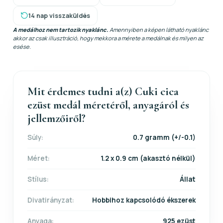
14 nap visszaküldés
A medálhoz nem tartozik nyaklánc.
Amennyiben a képen látható nyaklánc
akkor az csak illusztráció, hogy mekkora a mérete a medálnak és milyen az
esése.
Mit érdemes tudni a(z) Cuki cica
ezüst medál méretéről, anyagáról és
jellemzőiről?
Súly:
0.7 gramm (+/-0.1)
Méret:
1.2 x 0.9 cm (akasztó nélkül)
Stílus:
Állat
Divatirányzat:
Hobbihoz kapcsolódó ékszerek
Anyaga:
925 ezüst