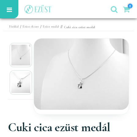
0
/
/
//
Főoldal
Ezüst ékszer
Ezüst medál
Cuki cica ezüst medál
Cuki cica ezüst medál