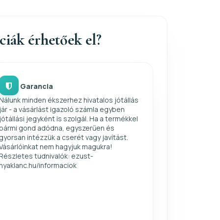
nciák érhetőek el?
Garancia
Nálunk minden ékszerhez hivatalos jótállás
jár - a vásárlást igazoló számla egyben
jótállási jegyként is szolgál. Ha a termékkel
bármi gond adódna, egyszerűen és
gyorsan intézzük a cserét vagy javítást.
Vásárlóinkat nem hagyjuk magukra!
Részletes tudnivalók: ezust-
nyaklanc.hu/informaciok