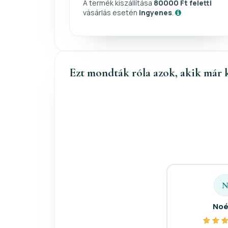
A termék kiszállítása
80000 Ft feletti
vásárlás esetén
ingyenes
.
Ezt mondták róla azok, akik már 
Noé