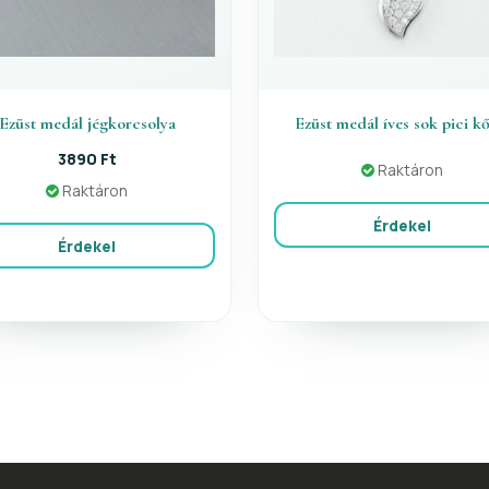
Ezüst medál jégkorcsolya
Ezüst medál íves sok pici kő
3890 Ft
Raktáron
Raktáron
Érdekel
Érdekel