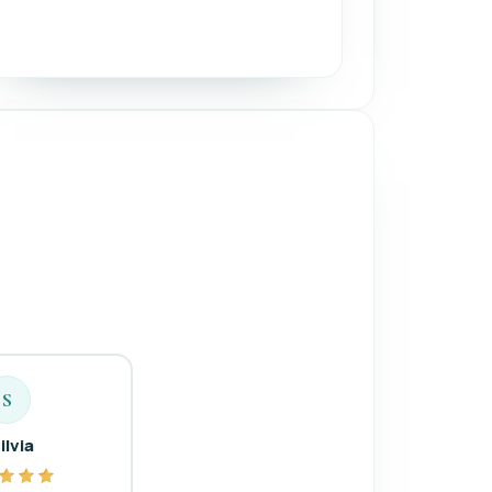
S
ilvia