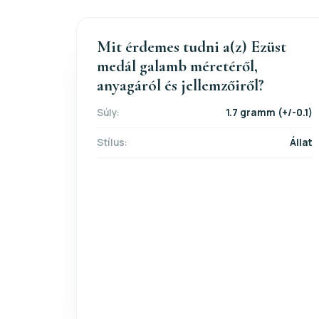
Mit érdemes tudni a(z) Ezüst
medál galamb méretéről,
anyagáról és jellemzőiről?
Súly:
1.7 gramm (+/-0.1)
Stílus:
Állat