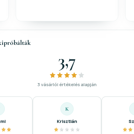
kipróbálták
3,7
3 vásárlói értékelés alapján
N
K
mi
Krisztián
Sz