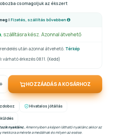
obozba csomagoljuk az ékszert
meg |
Fizetés, szállítás bővebben
n
, szállításra kész. Azonnal átvehető
rendelés után azonnal átvehető.
Térkép
:
várható érkezés 08.11. (Kedd)
+
HOZZÁADÁS A KOSÁRHOZ
szdoboz
Hivatalos jótállás
aküldés
ozik nyaklánc.
Amennyiben a képen látható nyaklánc akkor az
gy mekkora a mérete a medálnak és milyen az esése.