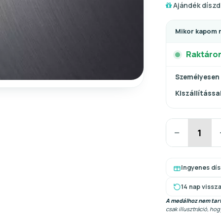
Ajándék díszd
Mikor kapom 
Raktáro
Személyesen
Kiszállítással
−
Ingyenes dí
14 nap vissz
A medálhoz nem tart
csak illusztráció, ho