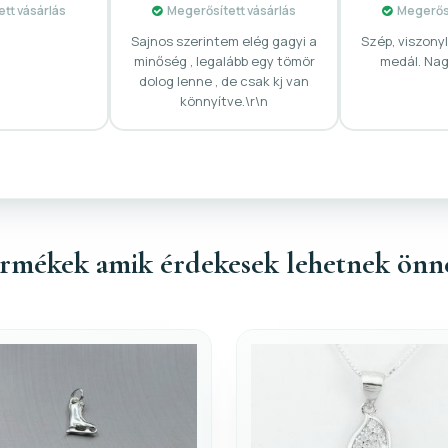
tt vásárlás
Megerősített vásárlás
Megerősí
Sajnos szerintem elég gagyi a
Szép, viszony
minőség , legalább egy tömör
medál. Nag
dolog lenne , de csak kj van
könnyítve.\r\n
rmékek amik érdekesek lehetnek önn