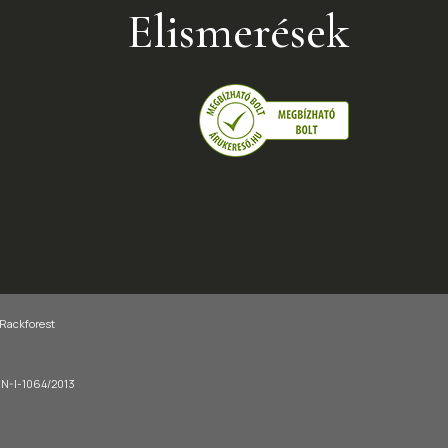
Elismerések
 Rackforest
-EN-I-1064/2013