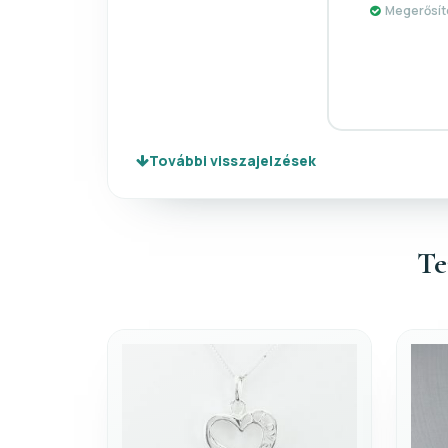
Megerősíte
További visszajelzések
Te