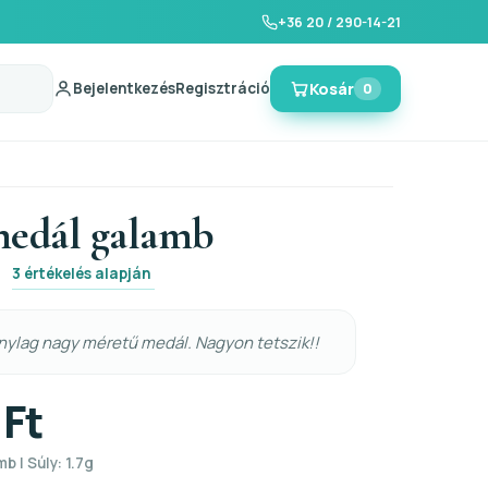
+36 20 / 290-14-21
Bejelentkezés
Regisztráció
Kosár
0
medál galamb
3 értékelés alapján
7
nylag nagy méretű medál. Nagyon tetszik!!
 Ft
b | Súly: 1.7g