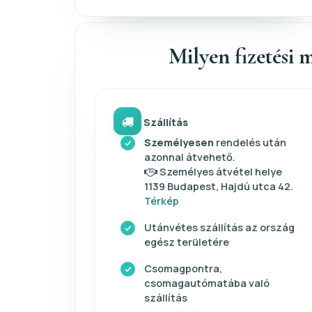
Milyen fizetési m
Szállítás
Személyesen
rendelés után
azonnal átvehető.
Személyes átvétel helye
1139 Budapest, Hajdú utca 42.
Térkép
Utánvétes szállítás az ország
egész területére
Csomagpontra,
csomagautómatába való
szállítás