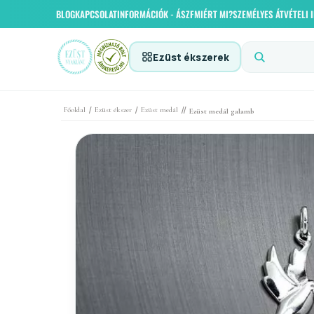
BLOG
KAPCSOLAT
INFORMÁCIÓK - ÁSZF
MIÉRT MI?
SZEMÉLYES ÁTVÉTELI
Ezüst ékszerek
/
/
//
Főoldal
Ezüst ékszer
Ezüst medál
Ezüst medál galamb