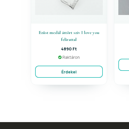
Ezüst medál áttört szív I love you
felirattal
4890 Ft
Raktáron
Érdekel