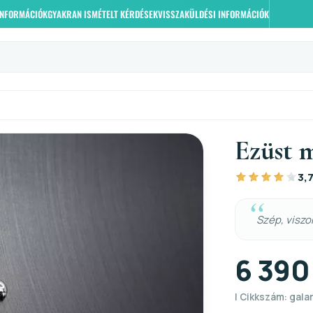
 INFORMÁCIÓK
GYAKRAN ISMÉTELT KÉRDÉSEK
VISSZAKÜLDÉSI INFORMÁCIÓK
Ezüst 
3,
Szép, viszo
6 390
| Cikkszám: galam