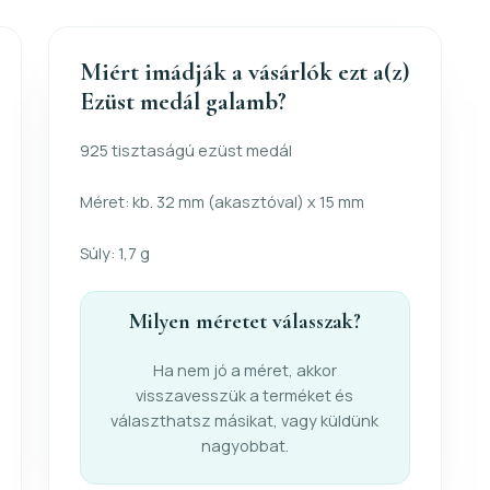
Miért imádják a vásárlók ezt a(z)
Ezüst medál galamb?
925 tisztaságú ezüst medál
Méret: kb. 32 mm (akasztóval) x 15 mm
Súly: 1,7 g
Milyen méretet válasszak?
Ha nem jó a méret, akkor
visszavesszük a terméket és
választhatsz másikat, vagy küldünk
nagyobbat.