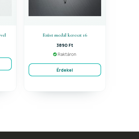
vel
Ezüst medál kereszt 16
3890 Ft
Raktáron
Érdekel