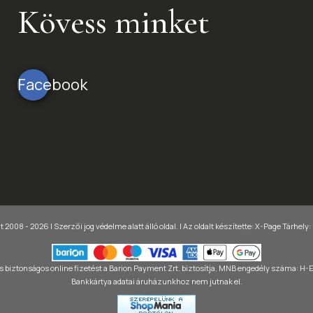
Kövess minket
Facebook
 2008 - 2026 | Szerzői jog védelme alatt álló oldal. |
Az oldalt készítette:
X-Page
Tárhely:
 biztonságos online fizetést a Barion Payment Zrt. biztosítja, MNB engedély száma: H
Bankkártya adatai áruházunkhoz nem jutnak el.