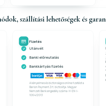
ódok, szállítási lehetőségek és gara
Fizetés
Utánvét
Banki előreutalás
Bankkártyás fizetés
A kényelmes és biztonságos online fizetést a
Barion Payment Zrt. biztosítja. Magyar
Nemzeti Bank engedély száma: H-EN-I-
1064/2013