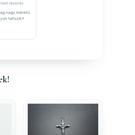
tett vásárlás
lag nagy méretű
yon tetszik!!
ek!