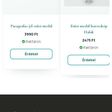
Paragrafus jel ezüst medál
Ezüst medál horoszkóp
Halak
3990 Ft
2475 Ft
Raktáron
Raktáron
Érdekel
Érdekel