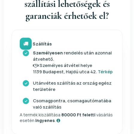
szállítási lehetőségek és
garanciák érhetőek el?
Szállítás
Személyesen
rendelés után azonnal
átvehető.
Személyes átvétel helye
1139 Budapest, Hajdú utca 42.
Térkép
Utánvétes szállítás az ország egész
területére
Csomagpontra, csomagautómatába
való szállítás
A termék kiszállítása
80000 Ft feletti
vásárlás
esetén
ingyenes
.