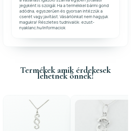
jegyként is szolgál. Ha a termékkel bármi gond
adódna, egyszerűen és gyorsan intézzük a
cserét vagy javítást. Vásárlóinkat nem hagyjuk
magukra! Részletes tudnivalók: ezust-
nyaklanc.hu/informaciok
Termékek amik érdekesek
lehetnek önnek!