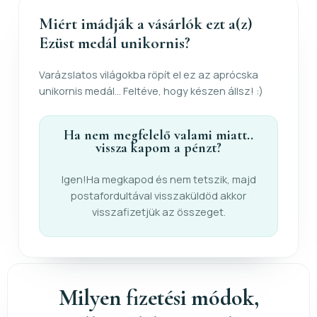
Miért imádják a vásárlók ezt a(z)
Ezüst medál unikornis?
Varázslatos világokba röpít el ez az aprócska
unikornis medál... Feltéve, hogy készen állsz! :)
Ha nem megfelelő valami miatt..
vissza kapom a pénzt?
Igen!Ha megkapod és nem tetszik, majd
postafordultával visszaküldöd akkor
visszafizetjük az összeget.
Milyen fizetési módok,