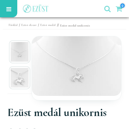
0
/
/
//
Főoldal
Ezüst ékszer
Ezüst medál
Ezüst medál unikornis
Ezüst medál unikornis