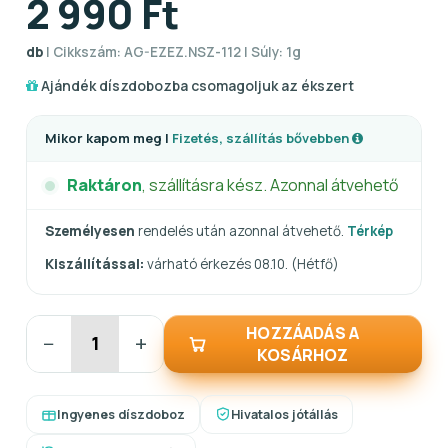
2 990 Ft
db
| Cikkszám: AG-EZEZ.NSZ-112 | Súly: 1g
Ajándék díszdobozba csomagoljuk az ékszert
Mikor kapom meg |
Fizetés, szállítás bővebben
Raktáron
, szállításra kész. Azonnal átvehető
Személyesen
rendelés után azonnal átvehető.
Térkép
Kiszállítással:
várható érkezés 08.10. (Hétfő)
HOZZÁADÁS A
−
+
KOSÁRHOZ
Ingyenes díszdoboz
Hivatalos jótállás