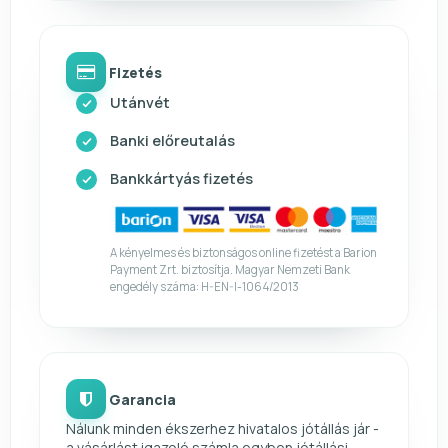
Fizetés
Utánvét
Banki előreutalás
Bankkártyás fizetés
A kényelmes és biztonságos online fizetést a Barion
Payment Zrt. biztosítja. Magyar Nemzeti Bank
engedély száma: H-EN-I-1064/2013
Garancia
Nálunk minden ékszerhez hivatalos jótállás jár -
a vásárlást igazoló számla egyben jótállási