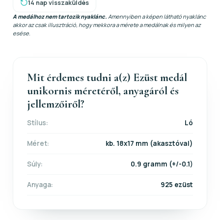
14 nap visszaküldés
A medálhoz nem tartozik nyaklánc.
Amennyiben a képen látható nyaklánc
akkor az csak illusztráció, hogy mekkora a mérete a medálnak és milyen az
esése.
Mit érdemes tudni a(z) Ezüst medál
unikornis méretéről, anyagáról és
jellemzőiről?
Stílus:
Ló
Méret:
kb. 18x17 mm (akasztóval)
Súly:
0.9 gramm (+/-0.1)
Anyaga:
925 ezüst