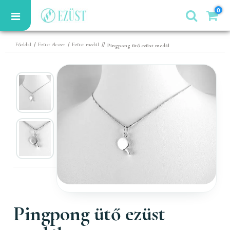
0
/
/
//
Főoldal
Ezüst ékszer
Ezüst medál
Pingpong ütő ezüst medál
Pingpong ütő ezüst