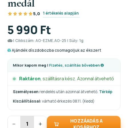
medál
1 értékelés alapján
5,0
5 990 Ft
db
| Cikkszám: AG-EZME.AG-25 | Súly: 1g
Ajándék díszdobozba csomagoljuk az ékszert
Mikor kapom meg |
Fizetés, szállítás bővebben
Raktáron
, szállításra kész. Azonnal átvehető
Személyesen
rendelés után azonnal átvehető.
Térkép
Kiszállítással:
várható érkezés 08.11. (Kedd)
HOZZÁADÁS A
−
+
KOSÁRHOZ