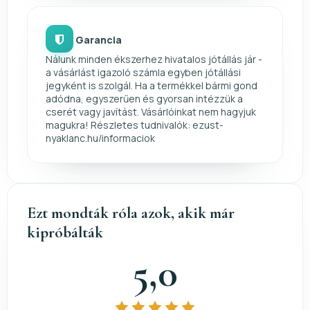
Garancia
Nálunk minden ékszerhez hivatalos jótállás jár -
a vásárlást igazoló számla egyben jótállási
jegyként is szolgál. Ha a termékkel bármi gond
adódna, egyszerűen és gyorsan intézzük a
cserét vagy javítást. Vásárlóinkat nem hagyjuk
magukra! Részletes tudnivalók: ezust-
nyaklanc.hu/informaciok
Ezt mondták róla azok, akik már
kipróbálták
5,0