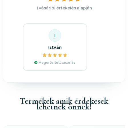
1 vásárlói értékelés alapján
I
István
Megerősített vásárlás
Termékek amik érdekesek
lehetnek önnek!