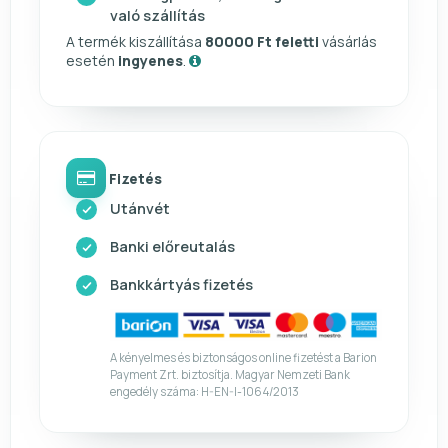
való szállítás
A termék kiszállítása
80000 Ft feletti
vásárlás
esetén
ingyenes
.
Fizetés
Utánvét
Banki előreutalás
Bankkártyás fizetés
A kényelmes és biztonságos online fizetést a Barion
Payment Zrt. biztosítja. Magyar Nemzeti Bank
engedély száma: H-EN-I-1064/2013