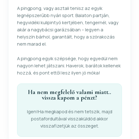
A pingpong, vagy asztali tenisz az egyik
legnépszerűbb nyári sport. Balaton partján,
hegyvidéki kulipintyó kertjében, tengernél, vagy
akár a nagybácsi garázsában – legyen a
helyszín bárhol, garantált, hogy a szórakozás
nem marad el.
A pingpong egyik szépsége, hogy egyedül nem
nagyon lehet játszani. Haverok, barátok kellenek
hozzá, és pont ettől lesz ilyen jó móka!
Ha nem megfelelő valami miatt..
vissza kapom a pénzt?
Igen!Ha megkapod és nem tetszik, majd
postafordultával visszaküldöd akkor
visszafizetjük az összeget.