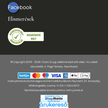
Facebook
Elismerések
© Copyright 2008 - 2026 | Szerzői jog védelme alatt álló oldal. |
Az oldalt
készítette:
X-Page
Tárhely: Rackforest
A kényelmes és biztonságos online fizetést a Barion Payment Zrt. biztosítja,
MNB engedély száma: H-EN-I-1064/2013
Bankkártya adatai áruházunkhoz nem jutnak el.