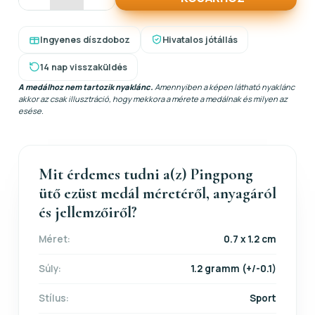
Ingyenes díszdoboz
Hivatalos jótállás
14 nap visszaküldés
A medálhoz nem tartozik nyaklánc.
Amennyiben a képen látható nyaklánc
akkor az csak illusztráció, hogy mekkora a mérete a medálnak és milyen az
esése.
Mit érdemes tudni a(z) Pingpong
ütő ezüst medál méretéről, anyagáról
és jellemzőiről?
Méret:
0.7 x 1.2 cm
Súly:
1.2 gramm (+/-0.1)
Stílus:
Sport