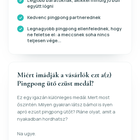
Legjobb barátoknak, akikkel mindig jó buli
együtt lógni
Kedvenc pingpong partnerednek
Legnagyobb pingpong ellenfelednek, hogy
ne feletse el: a meccsnek soha nincs
teljesen vége...
Miért imádják a vásárlók ezt a(z)
Pingpong ütő ezüst medál?
Ez egy igazán különleges medál. Mert most
őszintén. Milyen gyakran látsz bárhol is ilyen
apró ezüst pingpong ütőt? Pláne olyat, amit a
nyakadban hordhatsz?
Na ugye.