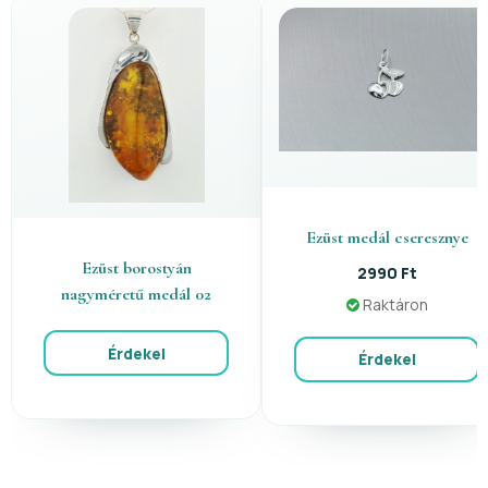
Ezüst medál cseresznye
Ezüst borostyán
2990 Ft
nagyméretű medál 02
Raktáron
Érdekel
Érdekel