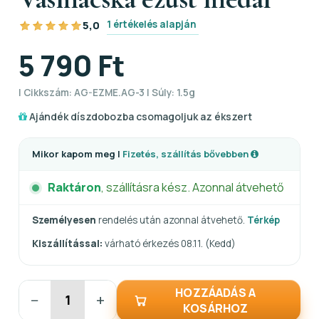
1 értékelés alapján
5,0
5 790 Ft
| Cikkszám: AG-EZME.AG-3 | Súly: 1.5g
Ajándék díszdobozba csomagoljuk az ékszert
Mikor kapom meg |
Fizetés, szállítás bővebben
Raktáron
, szállításra kész. Azonnal átvehető
Személyesen
rendelés után azonnal átvehető.
Térkép
Kiszállítással:
várható érkezés 08.11. (Kedd)
HOZZÁADÁS A
−
+
KOSÁRHOZ