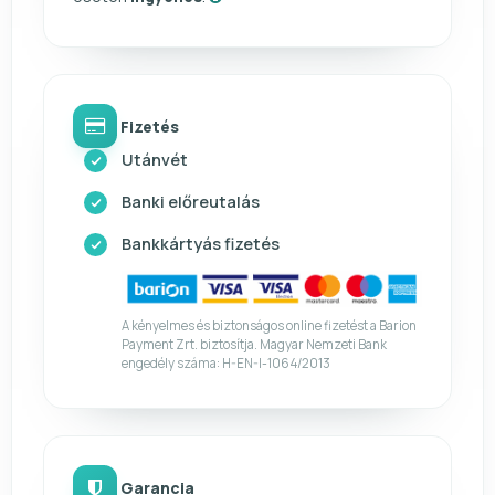
Fizetés
Utánvét
Banki előreutalás
Bankkártyás fizetés
A kényelmes és biztonságos online fizetést a Barion
Payment Zrt. biztosítja. Magyar Nemzeti Bank
engedély száma: H-EN-I-1064/2013
Garancia