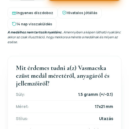
Ingyenes díszdoboz
Hivatalos jótállás
14 nap visszaküldés
A medálhoz nem tartozik nyaklánc.
Amennyiben a képen látható nyaklánc
akkor az csak illusztráció, hogy mekkora a mérete a medálnak és milyen az
esése.
Mit érdemes tudni a(z) Vasmacska
ezüst medál méretéről, anyagáról és
jellemzőiről?
Súly:
1.5 gramm (+/-0.1)
Méret:
17x21 mm
Stílus:
Utazás