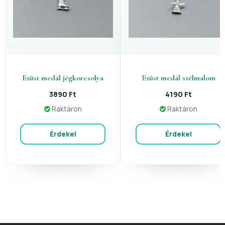
Ezüst medál jégkorcsolya
Ezüst medál szélmalom
3890 Ft
4190 Ft
Raktáron
Raktáron
Érdekel
Érdekel