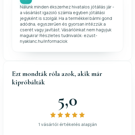
Nálunk minden ékszerhez hivatalos jótállás jár -
a vásárlást igazoló számla egyben jótállási
jegyként is szolgál. Ha a termékkel bármi gond
adódna, egyszerűen és gyorsan intézzük a
cserét vagy javítást. Vásárlóinkat nem hagyjuk
magukra! Részletes tudnivalók: ezust-
nyaklanc.hu/informaciok
Ezt mondták róla azok, akik már
kipróbálták
5,0
1 vásárlói értékelés alapján