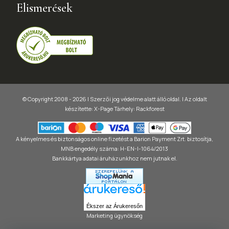
Elismerések
© Copyright 2008 - 2026 | Szerzői jog védelme alatt álló oldal. |
Az oldalt
készítette:
X-Page
Tárhely: Rackforest
A kényelmes és biztonságos online fizetést a Barion Payment Zrt. biztosítja,
MNB engedély száma: H-EN-I-1064/2013
Bankkártya adatai áruházunkhoz nem jutnak el.
Ékszer az Árukeresőn
Marketing ügynökség