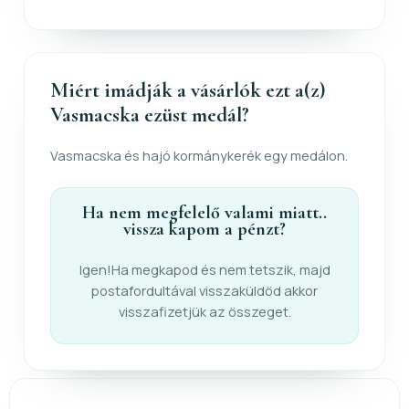
Miért imádják a vásárlók ezt a(z)
Vasmacska ezüst medál?
Vasmacska és hajó kormánykerék egy medálon.
Ha nem megfelelő valami miatt..
vissza kapom a pénzt?
Igen!Ha megkapod és nem tetszik, majd
postafordultával visszaküldöd akkor
visszafizetjük az összeget.