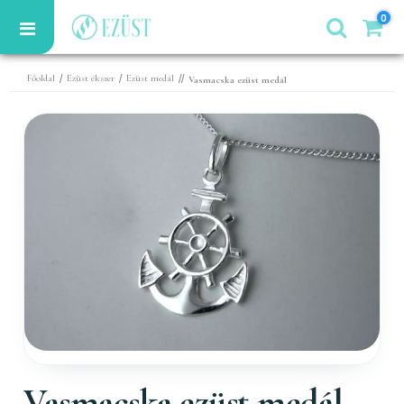
0
/
/
//
Főoldal
Ezüst ékszer
Ezüst medál
Vasmacska ezüst medál
Vasmacska ezüst medál