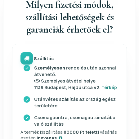
Milyen fizetési módok,
szállítási lehetőségek és
garanciák érhetőek el?
Szállítás
Személyesen
rendelés után azonnal
átvehető.
Személyes átvétel helye
1139 Budapest, Hajdú utca 42.
Térkép
Utánvétes szállítás az ország egész
területére
Csomagpontra, csomagautómatába
való szállítás
A termék kiszállítása
80000 Ft feletti
vásárlás
esetén
ingyenes
.