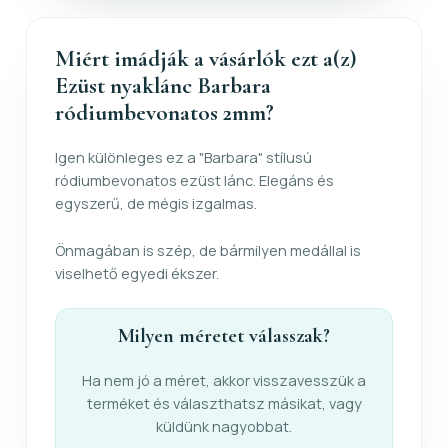
Miért imádják a vásárlók ezt a(z)
Ezüst nyaklánc Barbara
ródiumbevonatos 2mm?
Igen különleges ez a "Barbara" stílusú
ródiumbevonatos ezüst lánc. Elegáns és
egyszerű, de mégis izgalmas.
Önmagában is szép, de bármilyen medállal is
viselhető egyedi ékszer.
Milyen méretet válasszak?
Ha nem jó a méret, akkor visszavesszük a
terméket és választhatsz másikat, vagy
küldünk nagyobbat.