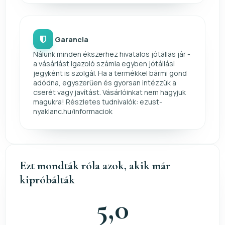
Garancia
Nálunk minden ékszerhez hivatalos jótállás jár -
a vásárlást igazoló számla egyben jótállási
jegyként is szolgál. Ha a termékkel bármi gond
adódna, egyszerűen és gyorsan intézzük a
cserét vagy javítást. Vásárlóinkat nem hagyjuk
magukra! Részletes tudnivalók: ezust-
nyaklanc.hu/informaciok
Ezt mondták róla azok, akik már
kipróbálták
5,0