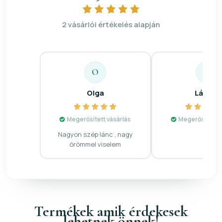
2 vásárlói értékelés alapján
O
L
Olga
László
Megerősített vásárlás
Megerősített v
Nagyon szép lánc , nagy
örömmel viselem
Termékek amik érdekesek
lehetnek önnek!