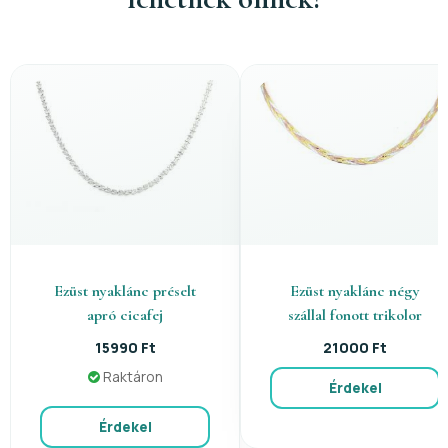
Ezüst nyaklánc préselt
Ezüst nyaklánc négy
apró cicafej
szállal fonott trikolor
15990 Ft
21000 Ft
Raktáron
Érdekel
Érdekel