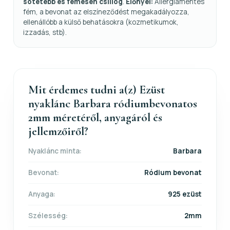
sötétebb és fémesen csillog
.
Előnyei:
Allergiamentes
fém, a bevonat az elszíneződést megakadályozza,
ellenállóbb a külső behatásokra (kozmetikumok,
izzadás, stb).
Mit érdemes tudni a(z) Ezüst
nyaklánc Barbara ródiumbevonatos
2mm méretéről, anyagáról és
jellemzőiről?
Nyaklánc minta:
Barbara
Bevonat:
Ródium bevonat
Anyaga:
925 ezüst
Szélesség:
2mm