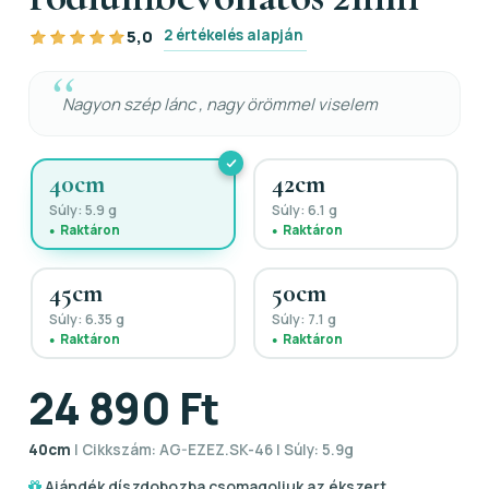
2 értékelés alapján
5,0
Nagyon szép lánc , nagy örömmel viselem
40cm
42cm
Súly: 5.9 g
Súly: 6.1 g
Raktáron
Raktáron
45cm
50cm
Súly: 6.35 g
Súly: 7.1 g
Raktáron
Raktáron
24 890 Ft
40cm
| Cikkszám: AG-EZEZ.SK-46 | Súly: 5.9g
Ajándék díszdobozba csomagoljuk az ékszert