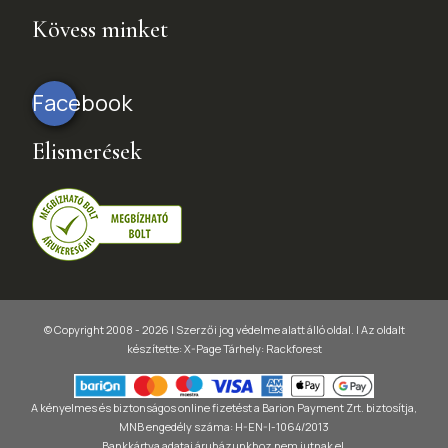
Kövess minket
Facebook
Elismerések
© Copyright 2008 - 2026 | Szerzői jog védelme alatt álló oldal. |
Az oldalt
készítette:
X-Page
Tárhely: Rackforest
A kényelmes és biztonságos online fizetést a Barion Payment Zrt. biztosítja,
MNB engedély száma: H-EN-I-1064/2013
Bankkártya adatai áruházunkhoz nem jutnak el.