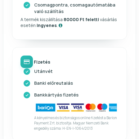
Csomagpontra, csomagautómatába
való szállítás
A termék kiszállítása
80000 Ft feletti
vásárlás
esetén
ingyenes
.
Fizetés
Utánvét
Banki előreutalás
Bankkártyás fizetés
A kényelmes és biztonságos online fizetést a Barion
Payment Zrt. biztosítja. Magyar Nemzeti Bank
engedély száma: H-EN-I-1064/2013