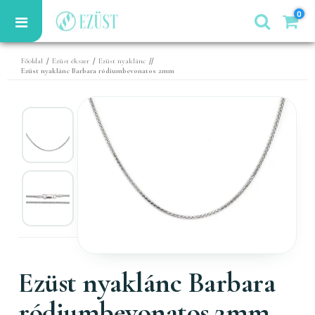
0
/
/
//
Főoldal
Ezüst ékszer
Ezüst nyaklánc
Ezüst nyaklánc Barbara ródiumbevonatos 2mm
Ezüst nyaklánc Barbara
ródiumbevonatos 2mm