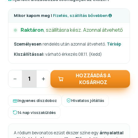
Mikor kapom meg |
Fizetés, szállítás bővebben
Raktáron
, szállításra kész. Azonnal átvehető
Személyesen
rendelés után azonnal átvehető.
Térkép
Kiszállítással:
várható érkezés 08.11. (Kedd)
HOZZÁADÁS A
−
+
KOSÁRHOZ
Ingyenes díszdoboz
Hivatalos jótállás
14 nap visszaküldés
A ródium bevonatos ezüst ékszer színe egy
árnyalattal