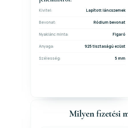
Kivitel:
Lapított láncszemek
Bevonat:
Ródium bevonat
Nyaklánc minta:
Figaró
Anyaga:
925 tisztaságú ezüst
Szélesség:
5 mm
Milyen fizetési m