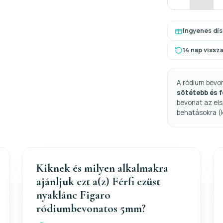
Ingyenes dí
14 nap vissz
A ródium bevo
sötétebb és 
bevonat az els
behatásokra (
Kiknek és milyen alkalmakra
ajánljuk ezt a(z) Férfi ezüst
nyaklánc Figaro
ródiumbevonatos 5mm?