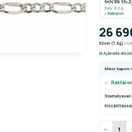
60cm (6.2
Súly: 6.2 g
Raktáron
26 69
50cm (7.3g)
| Ci
Ajándék díszd
Mikor kapom 
Raktáro
Személyesen
Kiszállítással
−