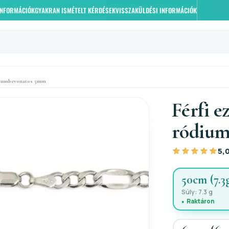
 INFORMÁCIÓK
GYAKRAN ISMÉTELT KÉRDÉSEK
VISSZAKÜLDÉSI INFORMÁCIÓK
ródiumbevonatos 5mm
Férfi e
ródiu
5,
50cm (7.3
Súly: 7.3 g
Raktáron