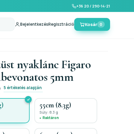
+36 20 / 290-14-21
Bejelentkezés
Regisztráció
Kosár
0
züst nyaklánc Figaro
mbevonatos 5mm
5 értékelés alapján
0
g)
55cm (8.3g)
Súly: 8.3 g
Raktáron