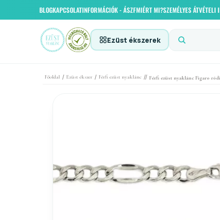
BLOG
KAPCSOLAT
INFORMÁCIÓK - ÁSZF
MIÉRT MI?
SZEMÉLYES ÁTVÉTELI
Ezüst ékszerek
/
/
//
Főoldal
Ezüst ékszer
Férfi ezüst nyaklánc
Férfi ezüst nyaklánc Figaro 