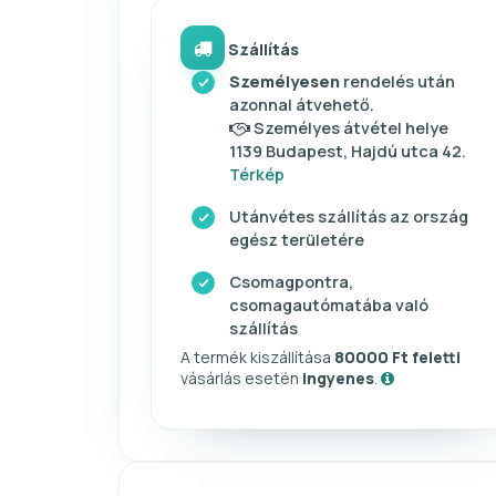
Szállítás
Személyesen
rendelés után
azonnal átvehető.
Személyes átvétel helye
1139 Budapest, Hajdú utca 42.
Térkép
Utánvétes szállítás az ország
egész területére
Csomagpontra,
csomagautómatába való
szállítás
A termék kiszállítása
80000 Ft feletti
vásárlás esetén
ingyenes
.