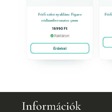
Férfi ezüst nyaklánc Figaro
Férf
ródiumbevonatos 5mm
16990 Ft
Raktáron
Érdekel
Információk