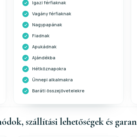
Igazi férfiaknak
Vagány férfiaknak
Nagypapának
Fiadnak
Apukádnak
Ajándékba
Hétköznapokra
Ünnepi alkalmakra
Baráti összejövetelekre
ódok, szállítási lehetőségek és gara