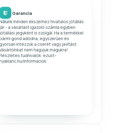
Garancia
Nálunk minden ékszerhez hivatalos jótállás
jár - a vásárlást igazoló számla egyben
jótállási jegyként is szolgál. Ha a termékkel
bármi gond adódna, egyszerűen és
gyorsan intézzük a cserét vagy javítást.
Vásárlóinkat nem hagyjuk magukra!
Részletes tudnivalók: ezust-
nyaklanc.hu/informaciok