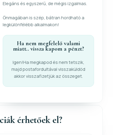
Elegáns és egyszerű, de mégis izgalmas.
Önmagában is szép, bátran hordható a
legkülönfélébb alkalmakon!
Ha nem megfelelő valami
miatt.. vissza kapom a pénzt?
Igen!Ha megkapod és nem tetszik,
majd postafordultával visszaküldöd
akkor visszafizetjük az összeget.
nciák érhetőek el?