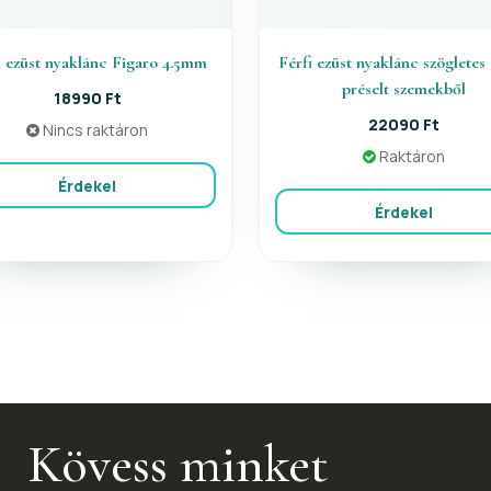
i ezüst nyaklánc Figaro 4.5mm
Férfi ezüst nyaklánc szögletes 
préselt szemekből
18990 Ft
22090 Ft
Nincs raktáron
Raktáron
Érdekel
Érdekel
Kövess minket