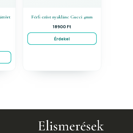
áttört
Férfi ezüst nyaklánc Gucci 4mm
18900 Ft
Érdekel
Elismerések