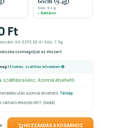
g)
60cm (9.4g)
Súly: 9.4 g
Raktáron
0 Ft
kkszám: AG-EZFE.EE-6 | Súly: 7.3g
obozba csomagoljuk az ékszert
meg |
Fizetés, szállítás bővebben
n
, szállításra kész. Azonnal átvehető
rendelés után azonnal átvehető.
Térkép
:
várható érkezés 08.11. (Kedd)
+
HOZZÁADÁS A KOSÁRHOZ