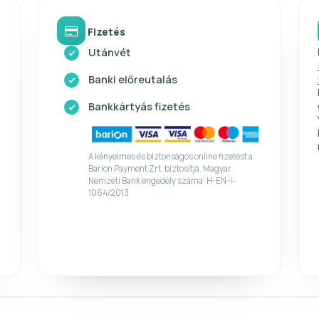
Fizetés
Utánvét
Banki előreutalás
Bankkártyás fizetés
A kényelmes és biztonságos online fizetést a
Barion Payment Zrt. biztosítja. Magyar
Nemzeti Bank engedély száma: H-EN-I-
1064/2013