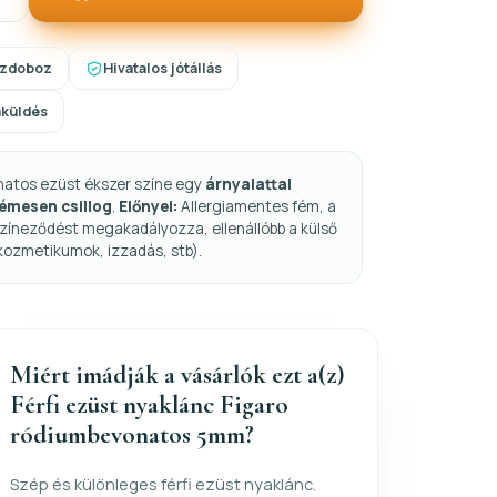
szdoboz
Hivatalos jótállás
aküldés
natos ezüst ékszer színe egy
árnyalattal
fémesen csillog
.
Előnyei:
Allergiamentes fém, a
zíneződést megakadályozza, ellenállóbb a külső
kozmetikumok, izzadás, stb).
Miért imádják a vásárlók ezt a(z)
Férfi ezüst nyaklánc Figaro
ródiumbevonatos 5mm?
Szép és különleges férfi ezüst nyaklánc.