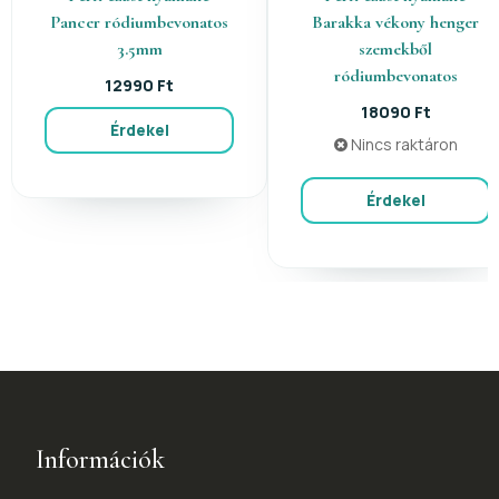
Pancer ródiumbevonatos
Barakka vékony henger
3.5mm
szemekből
ródiumbevonatos
12990 Ft
18090 Ft
Érdekel
Nincs raktáron
Érdekel
Információk