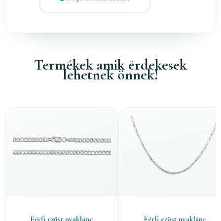
Termékek amik érdekesek
lehetnek önnek!
Férfi ezüst nyaklánc
Férfi ezüst nyaklánc