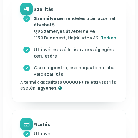
Szállítás
Személyesen
rendelés után azonnal
átvehető.
Személyes átvétel helye
1139 Budapest, Hajdú utca 42.
Térkép
Utánvétes szállítás az ország egész
területére
Csomagpontra, csomagautómatába
való szállítás
A termék kiszállítása
80000 Ft feletti
vásárlás
esetén
ingyenes
.
Fizetés
Utánvét