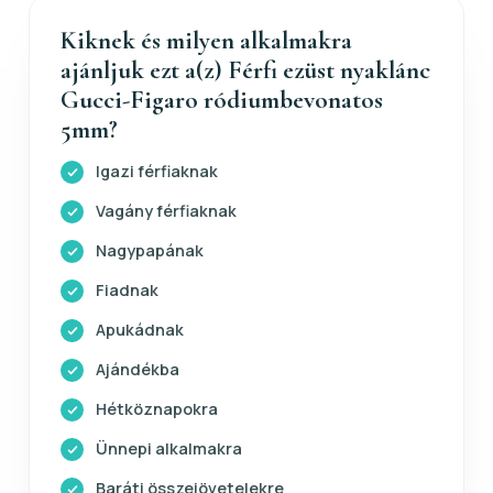
Kiknek és milyen alkalmakra
ajánljuk ezt a(z) Férfi ezüst nyaklánc
Gucci-Figaro ródiumbevonatos
5mm?
Igazi férfiaknak
Vagány férfiaknak
Nagypapának
Fiadnak
Apukádnak
Ajándékba
Hétköznapokra
Ünnepi alkalmakra
Baráti összejövetelekre