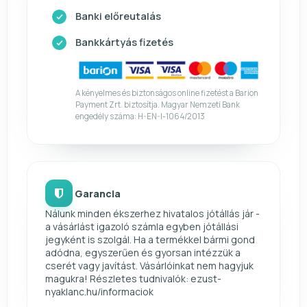
Banki előreutalás
Bankkártyás fizetés
A kényelmes és biztonságos online fizetést a Barion
Payment Zrt. biztosítja. Magyar Nemzeti Bank
engedély száma: H-EN-I-1064/2013
Garancia
Nálunk minden ékszerhez hivatalos jótállás jár -
a vásárlást igazoló számla egyben jótállási
jegyként is szolgál. Ha a termékkel bármi gond
adódna, egyszerűen és gyorsan intézzük a
cserét vagy javítást. Vásárlóinkat nem hagyjuk
magukra! Részletes tudnivalók: ezust-
nyaklanc.hu/informaciok