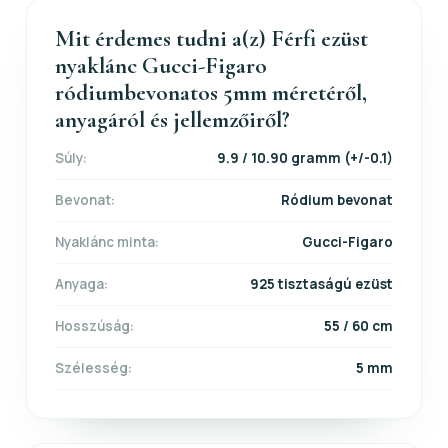
Mit érdemes tudni a(z) Férfi ezüst
nyaklánc Gucci-Figaro
ródiumbevonatos 5mm méretéről,
anyagáról és jellemzőiről?
Súly:
9.9 / 10.90 gramm (+/-0.1)
Bevonat:
Ródium bevonat
Nyaklánc minta:
Gucci-Figaro
Anyaga:
925 tisztaságú ezüst
Hosszúság:
55 / 60 cm
Szélesség:
5 mm