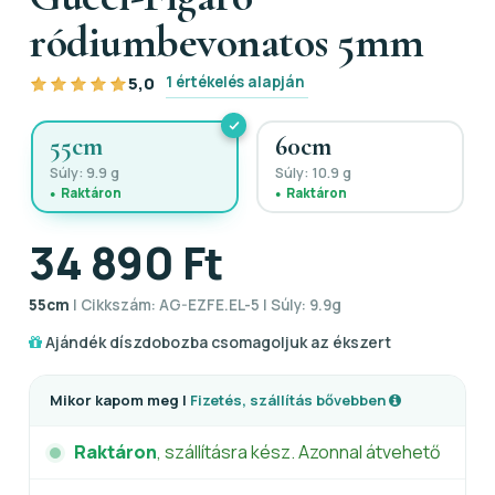
ródiumbevonatos 5mm
1 értékelés alapján
5,0
55cm
60cm
Súly: 9.9 g
Súly: 10.9 g
Raktáron
Raktáron
34 890 Ft
55cm
| Cikkszám: AG-EZFE.EL-5 | Súly: 9.9g
Ajándék díszdobozba csomagoljuk az ékszert
Mikor kapom meg |
Fizetés, szállítás bővebben
Raktáron
, szállításra kész. Azonnal átvehető