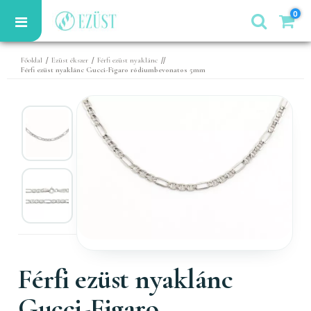
0
/
/
//
Főoldal
Ezüst ékszer
Férfi ezüst nyaklánc
Férfi ezüst nyaklánc Gucci-Figaro ródiumbevonatos 5mm
Férfi ezüst nyaklánc
Gucci-Figaro