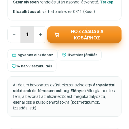
Személyesen
rendelés után azonnal átvehető.
Térkép
Kiszállítással:
várható érkezés 08.11. (Kedd)
HOZZÁADÁS A
−
+
KOSÁRHOZ
Ingyenes díszdoboz
Hivatalos jótállás
14 nap visszaküldés
A ródium bevonatos ezüst ékszer színe egy
árnyalattal
sötétebb és fémesen csillog
.
Előnyei:
Allergiamentes
fém, a bevonat az elszíneződést megakadályozza,
ellenállóbb a külső behatásokra (kozmetikumok,
izzadás, stb).