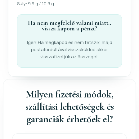
Súly: 9.9 g / 10.9 g
Ha nem megfelelő valami miatt..
vissza kapom a pénzt?
Igen!Ha megkapod és nem tetszik, majd
postafordultával visszaküldöd akkor
visszafizetjük az összeget.
Milyen fizetési módok,
szállítási lehetőségek és
garanciák érhetőek el?