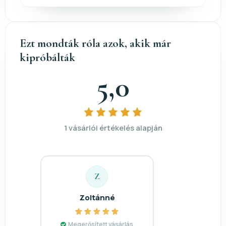
Ezt mondták róla azok, akik már
kipróbálták
5,0
1 vásárlói értékelés alapján
Z
Zoltánné
Megerősített vásárlás