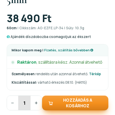
38 490 Ft
60cm
| Cikkszám: AG-EZFE.LP-34 | Súly: 10.3g
Ajándék díszdobozba csomagoljuk az ékszert
Mikor kapom meg |
Fizetés, szállítás bővebben
Raktáron
, szállításra kész. Azonnal átvehető
Személyesen
rendelés után azonnal átvehető.
Térkép
Kiszállítással:
várható érkezés 08.10. (Hétfő)
HOZZÁADÁS A
−
+
KOSÁRHOZ