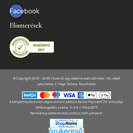
Facebook
Elismerések
© Copyright 2008 - 2026 | Szerzői jog védelme alatt álló oldal. |
Az oldalt
készítette:
X-Page
Tárhely: Rackforest
A kényelmes és biztonságos online fizetést a Barion Payment Zrt. biztosítja,
MNB engedély száma: H-EN-I-1064/2013
Bankkártya adatai áruházunkhoz nem jutnak el.