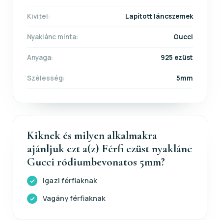
Kivitel:
Lapított láncszemek
Nyaklánc minta:
Gucci
Anyaga:
925 ezüst
Szélesség:
5mm
Kiknek és milyen alkalmakra
ajánljuk ezt a(z) Férfi ezüst nyaklánc
Gucci ródiumbevonatos 5mm?
Igazi férfiaknak
Vagány férfiaknak