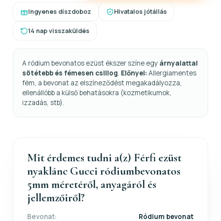
Ingyenes díszdoboz
Hivatalos jótállás
14 nap visszaküldés
A ródium bevonatos ezüst ékszer színe egy
árnyalattal
sötétebb és fémesen csillog
.
Előnyei:
Allergiamentes
fém, a bevonat az elszíneződést megakadályozza,
ellenállóbb a külső behatásokra (kozmetikumok,
izzadás, stb).
Mit érdemes tudni a(z) Férfi ezüst
nyaklánc Gucci ródiumbevonatos
5mm méretéről, anyagáról és
jellemzőiről?
Bevonat:
Ródium bevonat