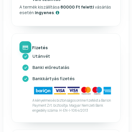
A termék kiszállítása
80000 Ft feletti
vásárlás
esetén
ingyenes
.
Fizetés
Utánvét
Banki előreutalás
Bankkártyás fizetés
A kényelmes és biztonságos online fizetést a Barion
Payment Zrt. biztosítja. Magyar Nemzeti Bank
engedély száma: H-EN-I-1064/2013