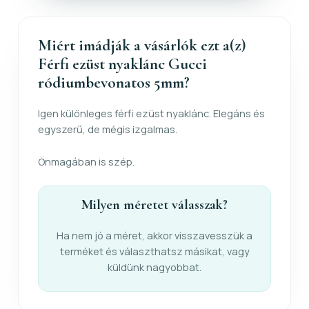
Miért imádják a vásárlók ezt a(z)
Férfi ezüst nyaklánc Gucci
ródiumbevonatos 5mm?
Igen különleges férfi ezüst nyaklánc. Elegáns és
egyszerű, de mégis izgalmas.
Önmagában is szép.
Milyen méretet válasszak?
Ha nem jó a méret, akkor visszavesszük a
terméket és választhatsz másikat, vagy
küldünk nagyobbat.