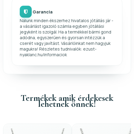
Garancia
Nálunk minden ékszerhez hivatalos jótállás jár -
a vásárlást igazoló számla egyben jótállási
jegyként is szolgál. Ha a termékkel bármi gond
adódna, egyszerűen és gyorsan intézzük a
cserét vagy javítást. Vásárlóinkat nem hagyjuk
magukra! Részletes tudnivalók: ezust-
nyaklanc.hu/informaciok
Termékek amik érdekesek
lehetnek önnek!