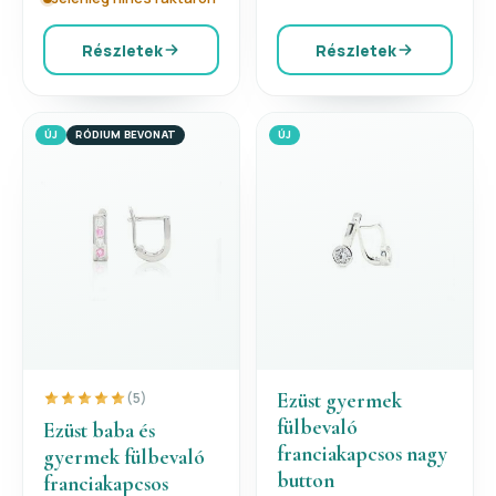
Részletek
Részletek
ÚJ
RÓDIUM BEVONAT
ÚJ
Ezüst gyermek
(5)
fülbevaló
Ezüst baba és
franciakapcsos nagy
gyermek fülbevaló
button
franciakapcsos