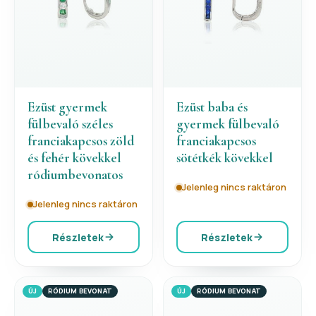
Ezüst gyermek
Ezüst baba és
fülbevaló széles
gyermek fülbevaló
franciakapcsos zöld
franciakapcsos
és fehér kövekkel
sötétkék kövekkel
ródiumbevonatos
Jelenleg nincs raktáron
Jelenleg nincs raktáron
Részletek
Részletek
ÚJ
RÓDIUM BEVONAT
ÚJ
RÓDIUM BEVONAT