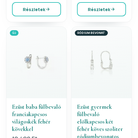
Részletek
Részletek
ÚJ
RÓDIUM BEVONAT
Ezüst baba fülbevaló
Ezüst gyermek
franciakapcsos
fülbevaló
világoskék fehér
előlkapcsos két
kövekkel
fehér köves szoliter
ródiumbevonatos