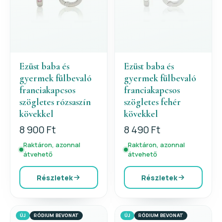
Ezüst baba és
Ezüst baba és
gyermek fülbevaló
gyermek fülbevaló
franciakapcsos
franciakapcsos
szögletes rózsaszín
szögletes fehér
kövekkel
kövekkel
8 900 Ft
8 490 Ft
Raktáron, azonnal
Raktáron, azonnal
átvehető
átvehető
Részletek
Részletek
ÚJ
RÓDIUM BEVONAT
ÚJ
RÓDIUM BEVONAT