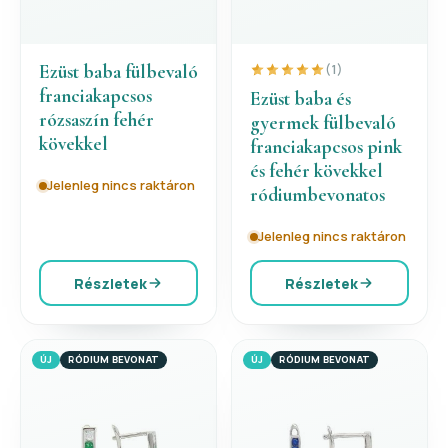
Ezüst baba fülbevaló
(1)
franciakapcsos
Ezüst baba és
rózsaszín fehér
gyermek fülbevaló
kövekkel
franciakapcsos pink
és fehér kövekkel
Jelenleg nincs raktáron
ródiumbevonatos
Jelenleg nincs raktáron
Részletek
Részletek
ÚJ
RÓDIUM BEVONAT
ÚJ
RÓDIUM BEVONAT