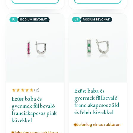
ÚJ
RÓDIUM BEVONAT
ÚJ
RÓDIUM BEVONAT
Ezüst baba és
(2)
gyermek fülbevaló
Ezüst baba és
franciakapcsos zöld
gyermek fülbevaló
és fehér kövekkel
franciakapcsos pink
kövekkel
Jelenleg nincs raktáron
Jelenleg nincs raktáron