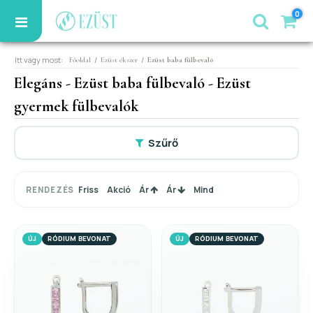
0
Itt vagy most:
/
/
Főoldal
Ezüst ékszer
Ezüst baba fülbevaló
Elegáns - Ezüst baba fülbevaló - Ezüst
gyermek fülbevalók
Szűrő
Friss
Akció
Ár
Ár
Mind
RENDEZÉS
ÚJ
RÓDIUM BEVONAT
ÚJ
RÓDIUM BEVONAT