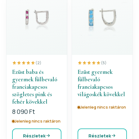
(2)
(5)
Ezüst baba és
Ezüst gyermek
gyermek fülbevaló
fülbevaló
franciakapcsos
franciakapcsos
szögletes pink és
világoskék kövekkel
fehér kövekkel
Jelenleg nincs raktáron
8 090 Ft
Jelenleg nincs raktáron
Részletek
Részletek