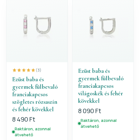
Ezüst baba és
(3)
gyermek fülbevaló
Ezüst baba és
franciakapcsos
gyermek fülbevaló
világoskék és fehér
franciakapcsos
kövekkel
szögletes rózsaszín
és fehér kövekkel
8 090 Ft
8 490 Ft
Raktáron, azonnal
átvehető
Raktáron, azonnal
átvehető