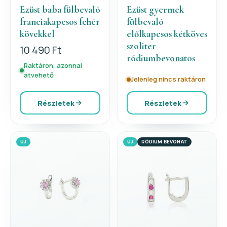
Ezüst baba fülbevaló
Ezüst gyermek
franciakapcsos fehér
fülbevaló
kövekkel
előlkapcsos kétköves
szoliter
10 490 Ft
ródiumbevonatos
Raktáron, azonnal
átvehető
Jelenleg nincs raktáron
Részletek
Részletek
ÚJ
ÚJ
RÓDIUM BEVONAT