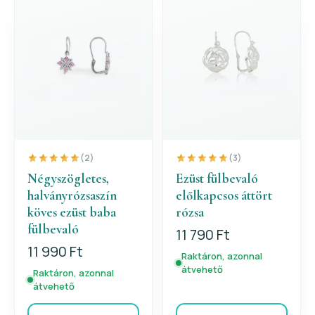
(2)
(3)
Négyszögletes,
Ezüst fülbevaló
halványrózsaszín
előlkapcsos áttört
köves ezüst baba
rózsa
fülbevaló
11 790 Ft
11 990 Ft
Raktáron, azonnal
átvehető
Raktáron, azonnal
átvehető