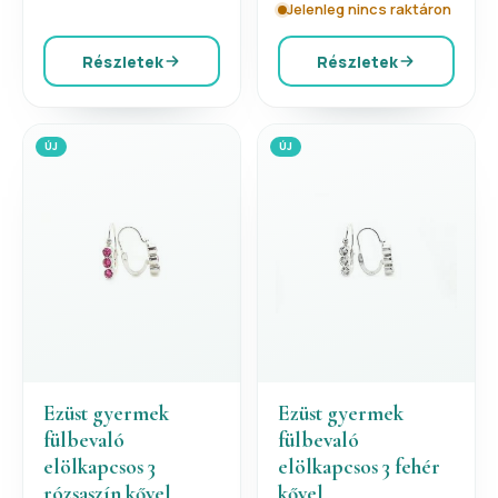
Jelenleg nincs raktáron
Részletek
Részletek
ÚJ
ÚJ
Ezüst gyermek
Ezüst gyermek
fülbevaló
fülbevaló
elölkapcsos 3
elölkapcsos 3 fehér
rózsaszín kővel
kővel