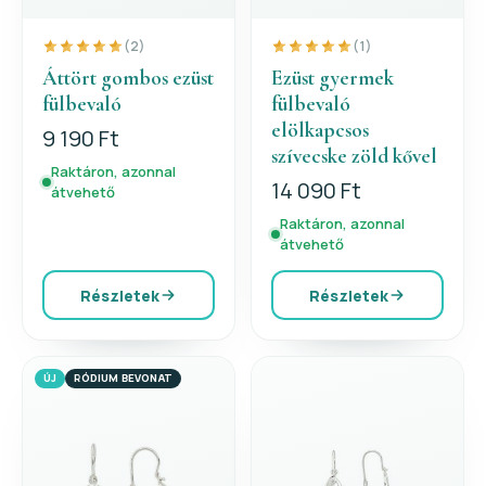
(2)
(1)
Áttört gombos ezüst
Ezüst gyermek
fülbevaló
fülbevaló
elölkapcsos
9 190 Ft
szívecske zöld kővel
Raktáron, azonnal
14 090 Ft
átvehető
Raktáron, azonnal
átvehető
Részletek
Részletek
ÚJ
RÓDIUM BEVONAT