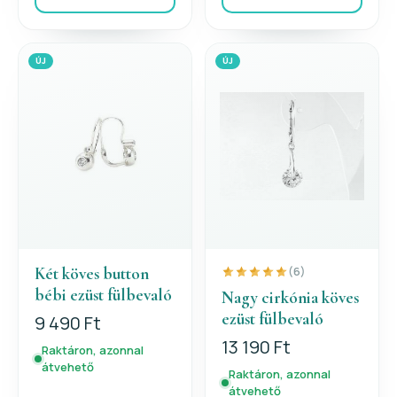
ÚJ
ÚJ
Két köves button
(6)
bébi ezüst fülbevaló
Nagy cirkónia köves
ezüst fülbevaló
9 490 Ft
13 190 Ft
Raktáron, azonnal
átvehető
Raktáron, azonnal
átvehető