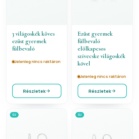
3 világoskék köves
Ezüst gyermek
ezüst gyermek
fülbevaló
fülbevaló
elölkapcsos
szívecske világoskék
Jelenleg nincs raktáron
kővel
Jelenleg nincs raktáron
Részletek
Részletek
ÚJ
ÚJ