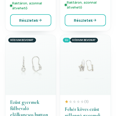
Raktáron, azonnal
Raktáron, azonnal
átvehető
átvehető
Részletek
Részletek
RÓDIUM BEVONAT
ÚJ
RÓDIUM BEVONAT
Ezüst gyermek
(1)
fülbevaló
Fehér köves ezüst
elölkapcsos button
pillangó gyermek