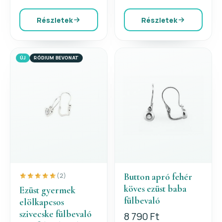
Részletek
Részletek
ÚJ
RÓDIUM BEVONAT
Button apró fehér
(2)
köves ezüst baba
Ezüst gyermek
fülbevaló
elölkapcsos
szivecske fülbevaló
8 790 Ft