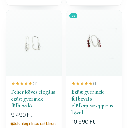
ÚJ
(1)
(1)
Fehér köves elegáns
Ezüst gyermek
ezüst gyermek
fülbevaló
fülbevaló
elölkapcsos 3 piros
kővel
9 490 Ft
10 990 Ft
Jelenleg nincs raktáron