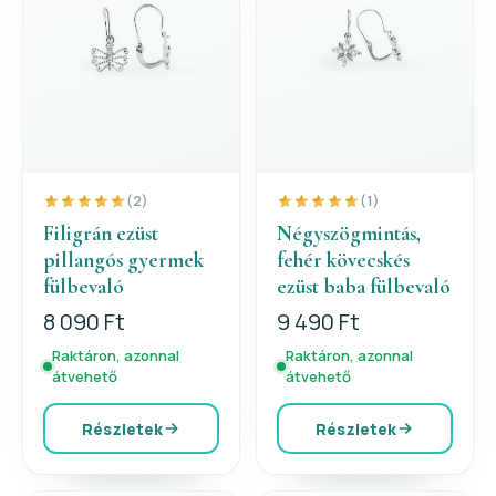
(2)
(1)
Filigrán ezüst
Négyszögmintás,
pillangós gyermek
fehér kövecskés
fülbevaló
ezüst baba fülbevaló
8 090 Ft
9 490 Ft
Raktáron, azonnal
Raktáron, azonnal
átvehető
átvehető
Részletek
Részletek