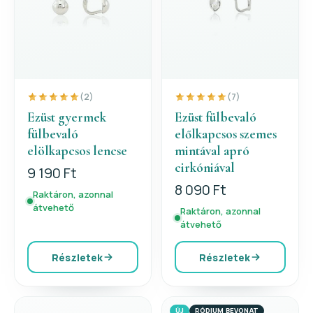
(2)
(7)
Ezüst gyermek
Ezüst fülbevaló
fülbevaló
előlkapcsos szemes
elölkapcsos lencse
mintával apró
cirkóniával
9 190 Ft
8 090 Ft
Raktáron, azonnal
átvehető
Raktáron, azonnal
átvehető
Részletek
Részletek
ÚJ
RÓDIUM BEVONAT