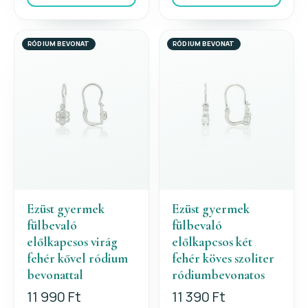
RÓDIUM BEVONAT
RÓDIUM BEVONAT
Ezüst gyermek
Ezüst gyermek
fülbevaló
fülbevaló
előlkapcsos virág
előlkapcsos két
fehér kővel ródium
fehér köves szoliter
bevonattal
ródiumbevonatos
11 990 Ft
11 390 Ft