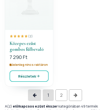
(2)
Közepes ezüst
gombos fülbevaló
7 290 Ft
Jelenleg nincs raktáron
Részletek
1
2
A(z)
előlkapcsos ezüst ékszer
kategóriában 49 termék