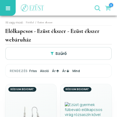
0
Itt vagy most:
/
Főoldal
Ezüst ékszer
Előlkapcsos - Ezüst ékszer - Ezüst ékszer
webáruház
Szűrő
Friss
Akció
Ár
Ár
Mind
RENDEZÉS
RÓDIUM BEVONAT
RÓDIUM BEVONAT