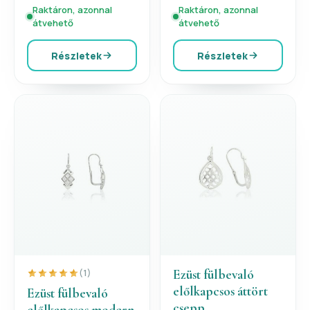
Raktáron, azonnal
Raktáron, azonnal
átvehető
átvehető
Részletek
Részletek
Ezüst fülbevaló
(1)
előlkapcsos áttört
Ezüst fülbevaló
csepp
előlkapcsos modern