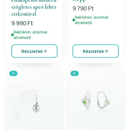
szögletes apró fehér
9 790 Ft
cirkóniával
Raktáron, azonnal
9 990 Ft
átvehető
Raktáron, azonnal
átvehető
Részletek
Részletek
ÚJ
ÚJ