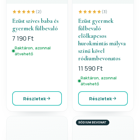
(2)
(3)
Ezüst szíves baba és
Ezüst gyermek
gyermek fülbevaló
fülbevaló
elölkapcsos
7 190 Ft
hurokmintás mályva
Raktáron, azonnal
színű kővel
átvehető
ródiumbevonatos
11 590 Ft
Raktáron, azonnal
átvehető
Részletek
Részletek
RÓDIUM BEVONAT