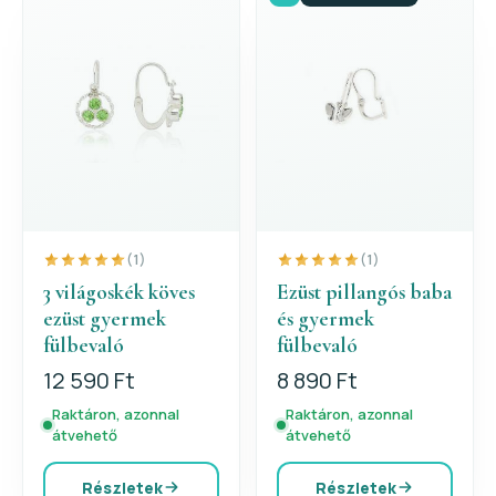
(1)
(1)
3 világoskék köves
Ezüst pillangós baba
ezüst gyermek
és gyermek
fülbevaló
fülbevaló
12 590 Ft
8 890 Ft
Raktáron, azonnal
Raktáron, azonnal
átvehető
átvehető
Részletek
Részletek