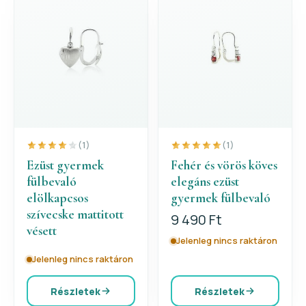
(1)
(1)
Ezüst gyermek
Fehér és vörös köves
fülbevaló
elegáns ezüst
elölkapcsos
gyermek fülbevaló
szívecske mattitott
9 490 Ft
vésett
Jelenleg nincs raktáron
Jelenleg nincs raktáron
Részletek
Részletek