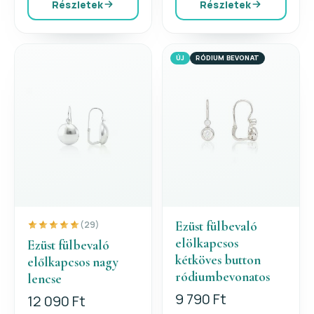
Részletek
Részletek
ÚJ
RÓDIUM BEVONAT
Ezüst fülbevaló
(29)
elölkapcsos
Ezüst fülbevaló
kétköves button
előlkapcsos nagy
ródiumbevonatos
lencse
9 790 Ft
12 090 Ft