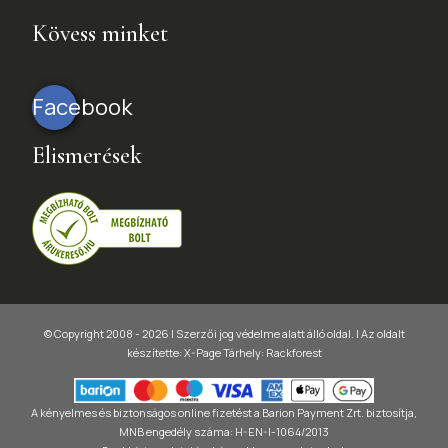
Kövess minket
Facebook
Elismerések
© Copyright 2008 - 2026 | Szerzői jog védelme alatt álló oldal. |
Az oldalt
készítette:
X-Page
Tárhely: Rackforest
A kényelmes és biztonságos online fizetést a Barion Payment Zrt. biztosítja,
MNB engedély száma: H-EN-I-1064/2013