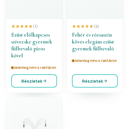
(1)
(2)
Ezüst elölkapcsos
Fehér és rózsaszín
szivecske gyermek
köves elegáns ezüst
fülbevaló piros
gyermek fülbevaló
kővel
Jelenleg nincs raktáron
Jelenleg nincs raktáron
Részletek
Részletek