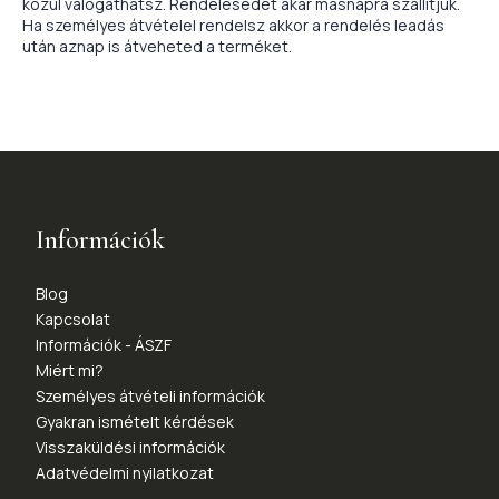
közül válogathatsz. Rendelésedet akár másnapra szállítjuk.
Ha személyes átvételel rendelsz akkor a rendelés leadás
után aznap is átveheted a terméket.
Információk
Blog
Kapcsolat
Információk - ÁSZF
Miért mi?
Személyes átvételi információk
Gyakran ismételt kérdések
Visszaküldési információk
Adatvédelmi nyilatkozat