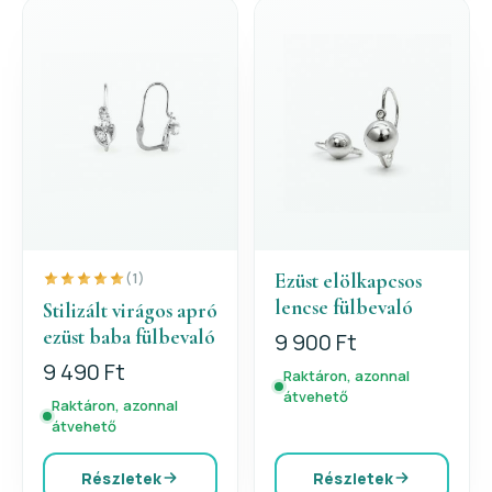
Ezüst elölkapcsos
(1)
lencse fülbevaló
Stilizált virágos apró
ezüst baba fülbevaló
9 900 Ft
9 490 Ft
Raktáron, azonnal
átvehető
Raktáron, azonnal
átvehető
Részletek
Részletek