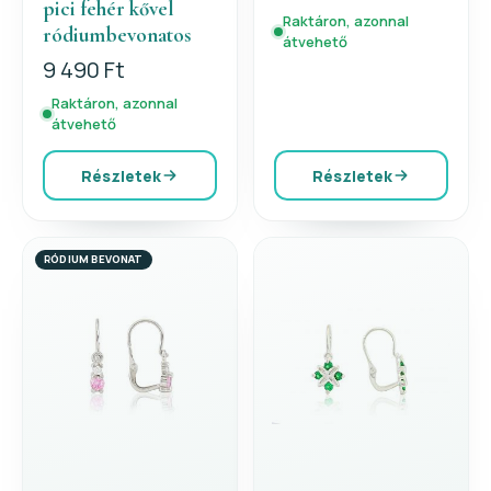
pici fehér kővel
Raktáron, azonnal
ródiumbevonatos
átvehető
9 490 Ft
Raktáron, azonnal
átvehető
Részletek
Részletek
RÓDIUM BEVONAT