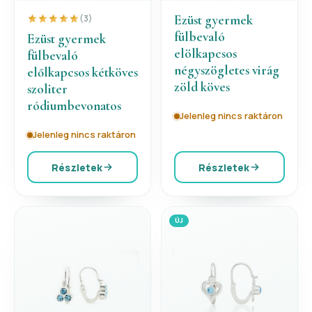
Ezüst gyermek
(3)
fülbevaló
Ezüst gyermek
elölkapcsos
fülbevaló
négyszögletes virág
előlkapcsos kétköves
zöld köves
szoliter
ródiumbevonatos
Jelenleg nincs raktáron
Jelenleg nincs raktáron
Részletek
Részletek
ÚJ