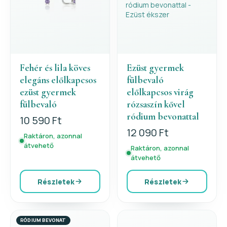
Fehér és lila köves
Ezüst gyermek
elegáns előlkapcsos
fülbevaló
ezüst gyermek
előlkapcsos virág
fülbevaló
rózsaszín kővel
ródium bevonattal
10 590 Ft
12 090 Ft
Raktáron, azonnal
átvehető
Raktáron, azonnal
átvehető
Részletek
Részletek
RÓDIUM BEVONAT