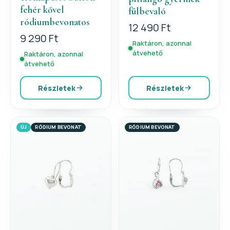
fehér kővel
fülbevaló
ródiumbevonatos
12 490 Ft
9 290 Ft
Raktáron, azonnal
átvehető
Raktáron, azonnal
átvehető
Részletek
Részletek
ÚJ
RÓDIUM BEVONAT
RÓDIUM BEVONAT