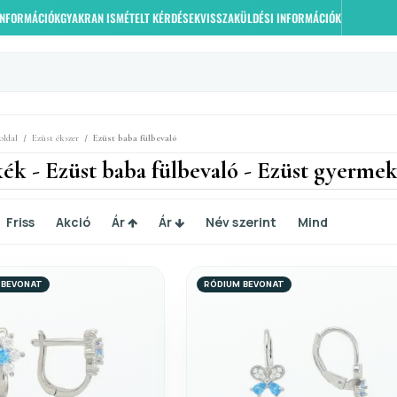
 INFORMÁCIÓK
GYAKRAN ISMÉTELT KÉRDÉSEK
VISSZAKÜLDÉSI INFORMÁCIÓK
/
/
oldal
Ezüst ékszer
Ezüst baba fülbevaló
ék - Ezüst baba fülbevaló - Ezüst gyermek
Friss
Akció
Ár
Ár
Név szerint
Mind
 BEVONAT
RÓDIUM BEVONAT