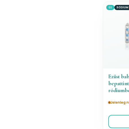
ÚJ
RÓDIUM
Ezüst bab
bepattint
ródiumb
Jelenleg 