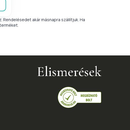
. Rendelésedet akár másnapra szállítjuk. Ha
 terméket.
Elismerések