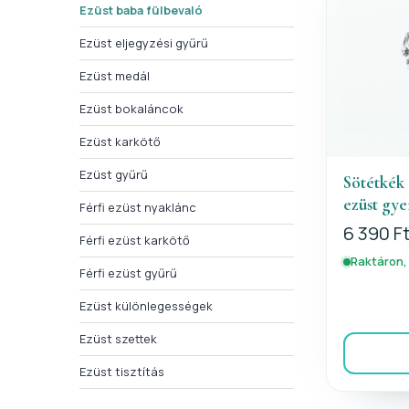
Ezüst baba fülbevaló
Ezüst eljegyzési gyűrű
Ezüst medál
Ezüst bokaláncok
Ezüst karkötő
Ezüst gyűrű
Sötétkék 
ezüst gy
Férfi ezüst nyaklánc
6 390 F
Férfi ezüst karkötő
Raktáron,
Férfi ezüst gyűrű
Ezüst különlegességek
Ezüst szettek
Ezüst tisztítás