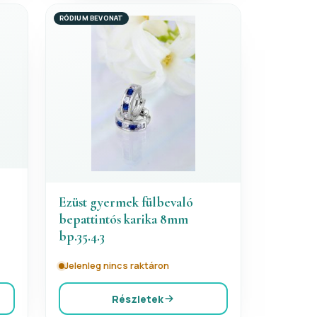
RÓDIUM BEVONAT
Ezüst gyermek fülbevaló
bepattintós karika 8mm
bp.35.4.3
Jelenleg nincs raktáron
Részletek