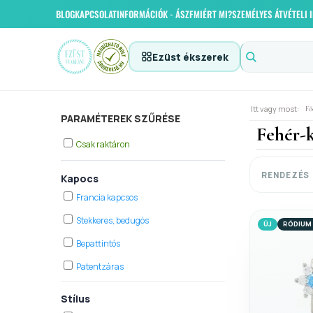
BLOG
KAPCSOLAT
INFORMÁCIÓK - ÁSZF
MIÉRT MI?
SZEMÉLYES ÁTVÉTELI
Ezüst ékszerek
Itt vagy most:
Fő
PARAMÉTEREK SZŰRÉSE
Fehér-k
Csak raktáron
RENDEZÉS
Kapocs
Francia kapcsos
Stekkeres, bedugós
ÚJ
RÓDIUM
Bepattintós
Patentzáras
Stílus