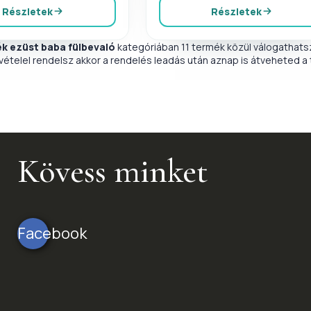
Részletek
Részletek
ék ezüst baba fülbevaló
kategóriában 11 termék közül válogathatsz
ételel rendelsz akkor a rendelés leadás után aznap is átveheted a
Kövess minket
Facebook