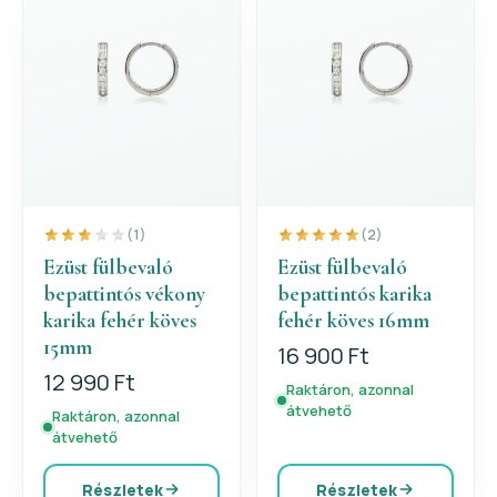
(1)
(2)
Ezüst fülbevaló
Ezüst fülbevaló
bepattintós vékony
bepattintós karika
karika fehér köves
fehér köves 16mm
15mm
16 900 Ft
12 990 Ft
Raktáron, azonnal
átvehető
Raktáron, azonnal
átvehető
Részletek
Részletek