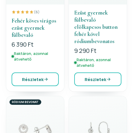
Ezüst gyermek
(6)
fülbevaló
Fehér köves virágos
elölkapcsos button
ezüst gyermek
fehér kővel
fülbevaló
ródiumbevonatos
6 390 Ft
9 290 Ft
Raktáron, azonnal
átvehető
Raktáron, azonnal
átvehető
Részletek
Részletek
RÓDIUM BEVONAT