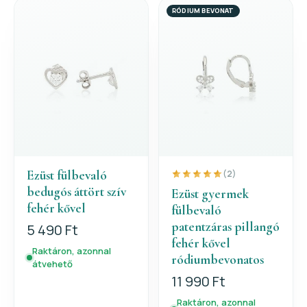
RÓDIUM BEVONAT
Ezüst fülbevaló
(2)
bedugós áttört szív
Ezüst gyermek
fehér kővel
fülbevaló
patentzáras pillangó
5 490 Ft
fehér kővel
Raktáron, azonnal
ródiumbevonatos
átvehető
11 990 Ft
Raktáron, azonnal