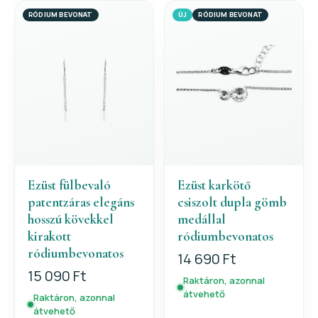
RÓDIUM BEVONAT
ÚJ
RÓDIUM BEVONAT
Ezüst fülbevaló
Ezüst karkötő
patentzáras elegáns
csiszolt dupla gömb
hosszú kövekkel
medállal
kirakott
ródiumbevonatos
ródiumbevonatos
14 690 Ft
15 090 Ft
Raktáron, azonnal
átvehető
Raktáron, azonnal
átvehető