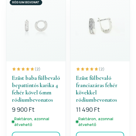
RÓDIUM BEVONAT
(2)
(2)
Ezüst baba fülbevaló
Ezüst fülbevaló
bepattintós karika 4
franciazáras fehér
fehér kővel 6mm
kövekkel
ródiumbevonatos
ródiumbevonatos
9 900 Ft
11 490 Ft
Raktáron, azonnal
Raktáron, azonnal
átvehető
átvehető