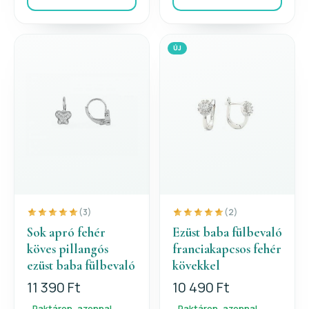
ÚJ
(3)
(2)
Sok apró fehér
Ezüst baba fülbevaló
köves pillangós
franciakapcsos fehér
ezüst baba fülbevaló
kövekkel
11 390 Ft
10 490 Ft
Raktáron, azonnal
Raktáron, azonnal