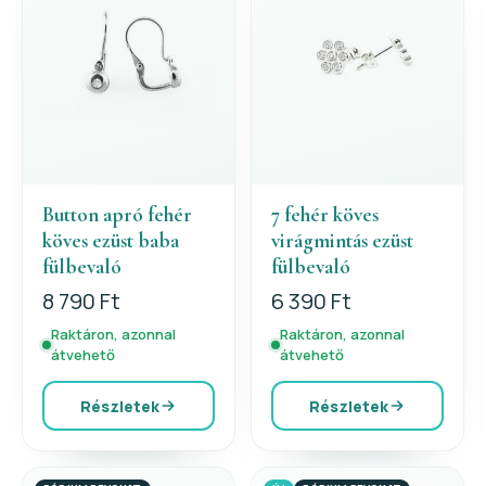
Button apró fehér
7 fehér köves
köves ezüst baba
virágmintás ezüst
fülbevaló
fülbevaló
8 790 Ft
6 390 Ft
Raktáron, azonnal
Raktáron, azonnal
átvehető
átvehető
Részletek
Részletek