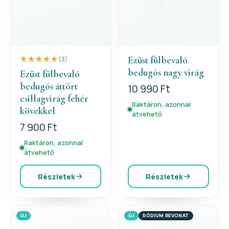
Ezüst fülbevaló
(3)
bedugós nagy virág
Ezüst fülbevaló
bedugós áttört
10 990 Ft
csillagvirág fehér
Raktáron, azonnal
kövekkel
átvehető
7 900 Ft
Raktáron, azonnal
átvehető
Részletek
Részletek
ÚJ
ÚJ
RÓDIUM BEVONAT