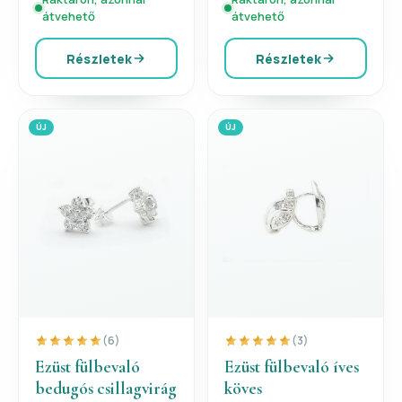
átvehető
átvehető
Részletek
Részletek
ÚJ
ÚJ
(6)
(3)
Ezüst fülbevaló
Ezüst fülbevaló íves
bedugós csillagvirág
köves