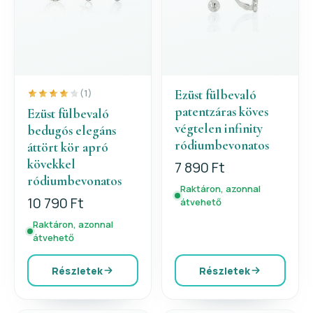
Ezüst fülbevaló
(1)
patentzáras köves
Ezüst fülbevaló
végtelen infinity
bedugós elegáns
ródiumbevonatos
áttört kör apró
kövekkel
7 890 Ft
ródiumbevonatos
Raktáron, azonnal
10 790 Ft
átvehető
Raktáron, azonnal
átvehető
Részletek
Részletek