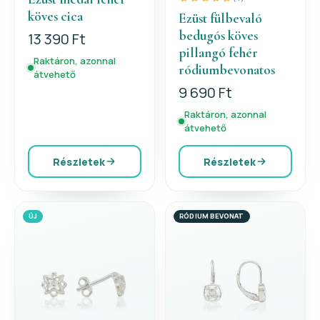
köves cica
Ezüst fülbevaló
bedugós köves
13 390 Ft
pillangó fehér
Raktáron, azonnal
ródiumbevonatos
átvehető
9 690 Ft
Raktáron, azonnal
átvehető
Részletek
Részletek
ÚJ
RÓDIUM BEVONAT