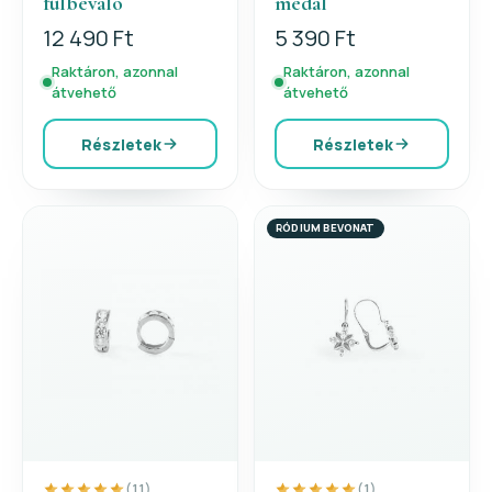
fülbevaló
medál
12 490 Ft
5 390 Ft
Raktáron, azonnal
Raktáron, azonnal
átvehető
átvehető
Részletek
Részletek
RÓDIUM BEVONAT
(11)
(1)