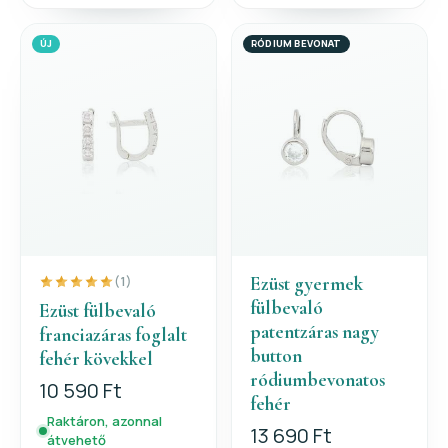
ÚJ
RÓDIUM BEVONAT
Ezüst gyermek
(1)
fülbevaló
Ezüst fülbevaló
patentzáras nagy
franciazáras foglalt
button
fehér kövekkel
ródiumbevonatos
10 590 Ft
fehér
Raktáron, azonnal
13 690 Ft
átvehető