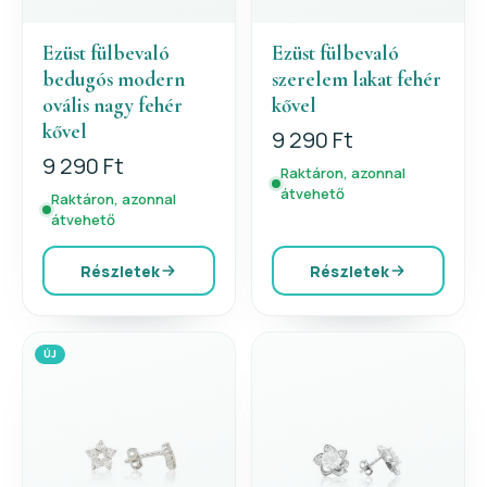
Ezüst fülbevaló
Ezüst fülbevaló
bedugós modern
szerelem lakat fehér
ovális nagy fehér
kővel
kővel
9 290 Ft
9 290 Ft
Raktáron, azonnal
átvehető
Raktáron, azonnal
átvehető
Részletek
Részletek
ÚJ