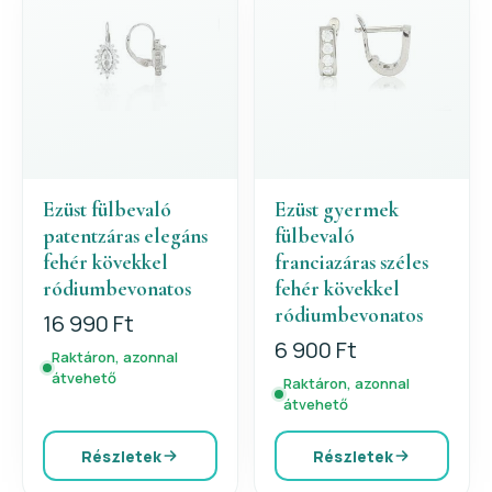
Ezüst fülbevaló
Ezüst gyermek
patentzáras elegáns
fülbevaló
fehér kövekkel
franciazáras széles
ródiumbevonatos
fehér kövekkel
ródiumbevonatos
16 990 Ft
6 900 Ft
Raktáron, azonnal
átvehető
Raktáron, azonnal
átvehető
Részletek
Részletek