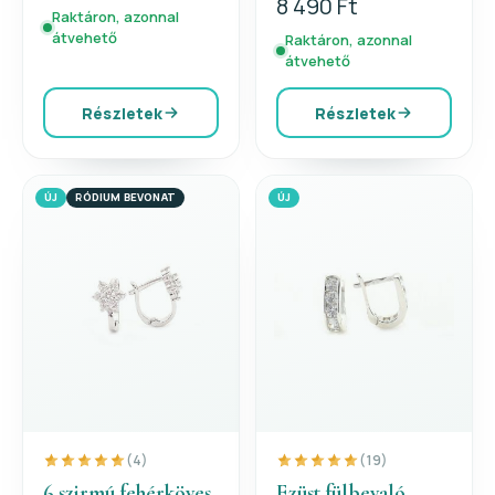
8 490 Ft
Raktáron, azonnal
átvehető
Raktáron, azonnal
átvehető
Részletek
Részletek
ÚJ
RÓDIUM BEVONAT
ÚJ
(4)
(19)
6 szirmú fehérköves
Ezüst fülbevaló