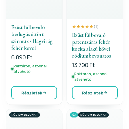
Ezüst fülbevaló
(1)
bedugós áttört
Ezüst fülbevaló
szirmú csillagvirág
patentzáras fehér
fehér kővel
kocka alakú kővel
ródiumbevonatos
6 890 Ft
13 790 Ft
Raktáron, azonnal
átvehető
Raktáron, azonnal
átvehető
Részletek
Részletek
RÓDIUM BEVONAT
ÚJ
RÓDIUM BEVONAT