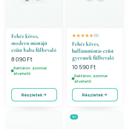
Fehér köves,
(5)
modern mintájú
Fehér köves,
ezüst baba fülbevaló
hullámmintás ezüst
gyermek fülbevaló
8 090 Ft
10 590 Ft
Raktáron, azonnal
átvehető
Raktáron, azonnal
átvehető
Részletek
Részletek
ÚJ