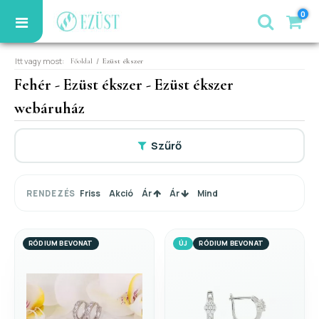
0
Itt vagy most:
/
Főoldal
Ezüst ékszer
Fehér - Ezüst ékszer - Ezüst ékszer
webáruház
Szűrő
Friss
Akció
Ár
Ár
Mind
RENDEZÉS
RÓDIUM BEVONAT
ÚJ
RÓDIUM BEVONAT