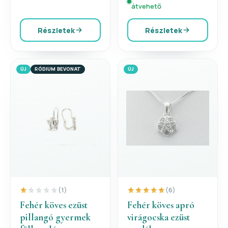
átvehető
Részletek
Részletek
ÚJ
RÓDIUM BEVONAT
ÚJ
(1)
(6)
Fehér köves ezüst
Fehér köves apró
pillangó gyermek
virágocska ezüst