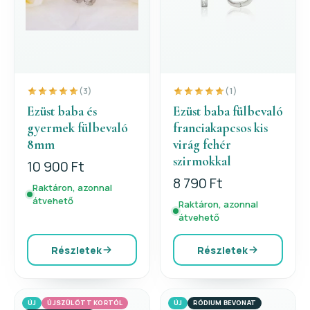
(3)
(1)
Ezüst baba és
Ezüst baba fülbevaló
gyermek fülbevaló
franciakapcsos kis
8mm
virág fehér
szirmokkal
10 900 Ft
8 790 Ft
Raktáron, azonnal
átvehető
Raktáron, azonnal
átvehető
Részletek
Részletek
ÚJ
ÚJSZÜLÖTT KORTÓL
ÚJ
RÓDIUM BEVONAT