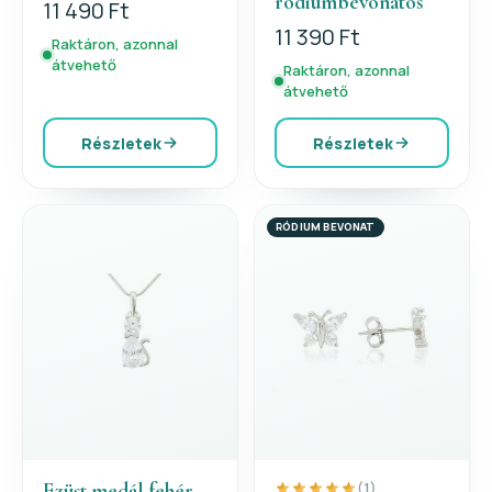
ródiumbevonatos
11 490 Ft
11 390 Ft
Raktáron, azonnal
átvehető
Raktáron, azonnal
átvehető
Részletek
Részletek
RÓDIUM BEVONAT
Ezüst medál fehér
(1)