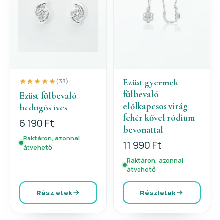
Ezüst gyermek
(33)
fülbevaló
Ezüst fülbevaló
előlkapcsos virág
bedugós íves
fehér kővel ródium
6 190 Ft
bevonattal
Raktáron, azonnal
11 990 Ft
átvehető
Raktáron, azonnal
átvehető
Részletek
Részletek