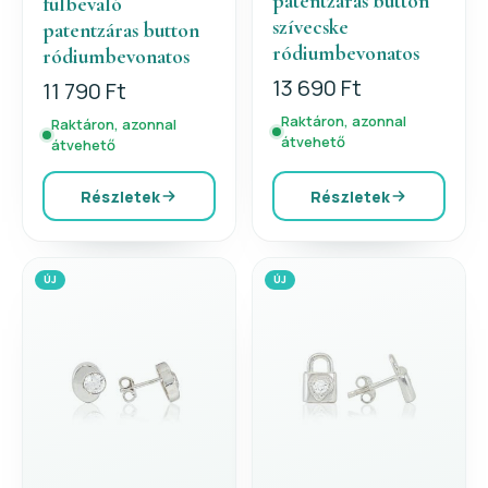
patentzáras button
fülbevaló
szívecske
patentzáras button
ródiumbevonatos
ródiumbevonatos
13 690 Ft
11 790 Ft
Raktáron, azonnal
Raktáron, azonnal
átvehető
átvehető
Részletek
Részletek
ÚJ
ÚJ