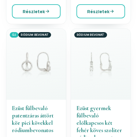
Részletek
Részletek
ÚJ
RÓDIUM BEVONAT
RÓDIUM BEVONAT
Ezüst fülbevaló
Ezüst gyermek
patentzáras áttört
fülbevaló
kör pici kövekkel
előlkapcsos két
ródiumbevonatos
fehér köves szoliter