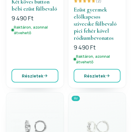
Két köves button
(2)
bébi ezüst fülbevaló
Ezüst gyermek
elölkapcsos
9 490 Ft
szivecske fülbevaló
Raktáron, azonnal
pici fehér kővel
átvehető
ródiumbevonatos
9 490 Ft
Raktáron, azonnal
átvehető
Részletek
Részletek
ÚJ