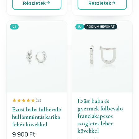
Részletek
Részletek
ÚJ
ÚJ
RÓDIUM BEVONAT
Ezüst baba és
(2)
gyermek fülbevaló
Ezüst baba fülbevaló
franciakapcsos
hullámmintás karika
szögletes fehér
fehér kövekkel
kövekkel
9 900 Ft