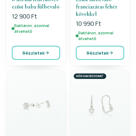
ezüst baba fülbevaló
franciazáras fehér
kövekkel
12 900 Ft
10 990 Ft
Raktáron, azonnal
átvehető
Raktáron, azonnal
átvehető
Részletek
Részletek
RÓDIUM BEVONAT