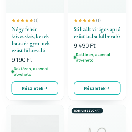
(1)
(1)
Négy fehér
Stilizált virágos apró
kövecskés, kerek
ezüst baba fülbevaló
baba és gyermek
9 490 Ft
ezüst fülbevaló
Raktáron, azonnal
9 190 Ft
átvehető
Raktáron, azonnal
átvehető
Részletek
Részletek
RÓDIUM BEVONAT