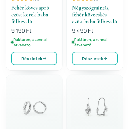
Fehér köves apró
Négyszögmintás,
ezüst kerek baba
fehér kövecskés
fülbevaló
ezüst baba fülbevaló
9 190 Ft
9 490 Ft
Raktáron, azonnal
Raktáron, azonnal
átvehető
átvehető
Részletek
Részletek