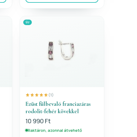
ÚJ
(1)
Ezüst fülbevaló franciazáras
rodolit-fehér kövekkel
10 990 Ft
Raktáron, azonnal átvehető