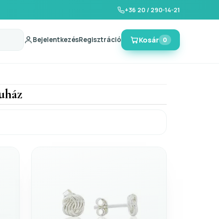
+36 20 / 290-14-21
Bejelentkezés
Regisztráció
Kosár
0
ruház