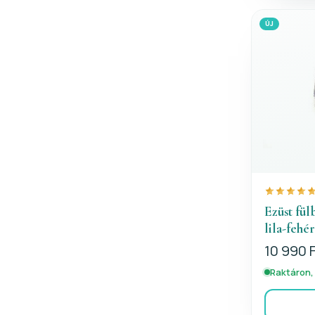
ÚJ
Ezüst fül
lila-fehé
10 990 
Raktáron,