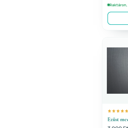
Raktáron,
Ezüst me