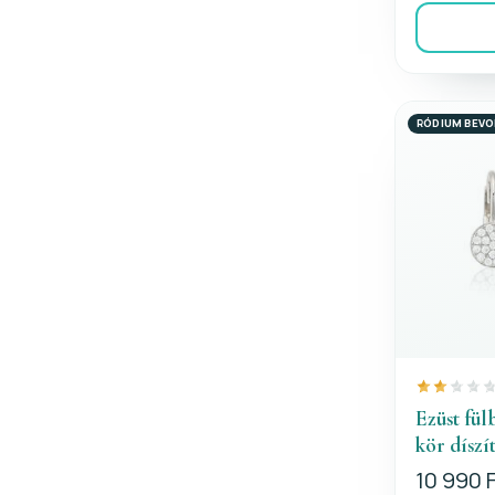
RÓDIUM BEV
Ezüst fül
kör díszí
10 990 