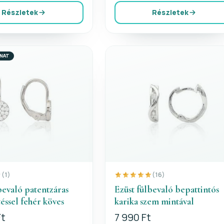
Részletek
Részletek
ONAT
(1)
(16)
bevaló patentzáras
Ezüst fülbevaló bepattintós
téssel fehér köves
karika szem mintával
Ft
7 990 Ft