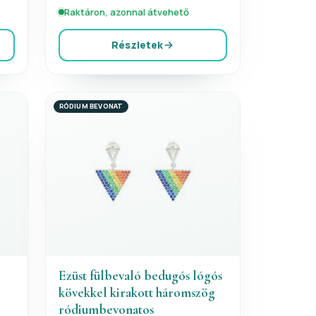
Raktáron, azonnal átvehető
Részletek
RÓDIUM BEVONAT
Ezüst fülbevaló bedugós lógós
kövekkel kirakott háromszög
ródiumbevonatos