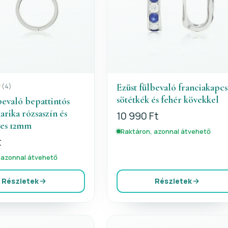
Ezüst fülbevaló franciakapcs
(4)
sötétkék és fehér kövekkel
bevaló bepattintós
arika rózsaszín és
10 990 Ft
ves 12mm
Raktáron, azonnal átvehető
t
 azonnal átvehető
Részletek
Részletek