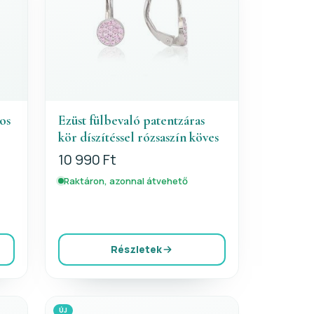
os
Ezüst fülbevaló patentzáras
kör díszítéssel rózsaszín köves
10 990 Ft
Raktáron, azonnal átvehető
Részletek
ÚJ