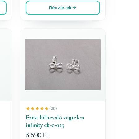
Részletek
(30)
Ezüst fülbevaló végtelen
infinity ek-e-025
3 590 Ft