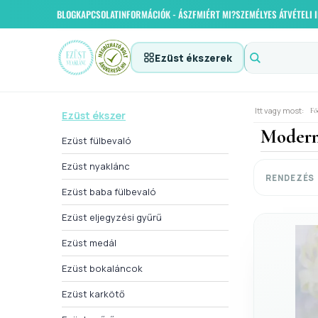
BLOG
KAPCSOLAT
INFORMÁCIÓK - ÁSZF
MIÉRT MI?
SZEMÉLYES ÁTVÉTELI
Ezüst ékszerek
Itt vagy most:
Fő
Ezüst ékszer
Modern 
Ezüst fülbevaló
Ezüst nyaklánc
RENDEZÉS
Ezüst baba fülbevaló
Ezüst eljegyzési gyűrű
Ezüst medál
Ezüst bokaláncok
Ezüst karkötő