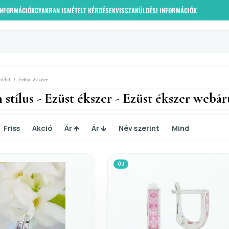
 INFORMÁCIÓK
GYAKRAN ISMÉTELT KÉRDÉSEK
VISSZAKÜLDÉSI INFORMÁCIÓK
/
oldal
Ezüst ékszer
stílus - Ezüst ékszer - Ezüst ékszer webá
Friss
Akció
Ár
Ár
Név szerint
Mind
ÚJ