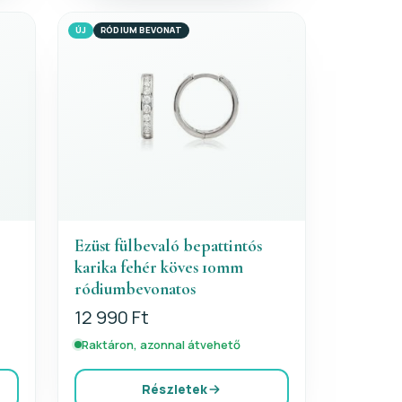
ÚJ
RÓDIUM BEVONAT
Ezüst fülbevaló bepattintós
karika fehér köves 10mm
ródiumbevonatos
12 990 Ft
Raktáron, azonnal átvehető
Részletek