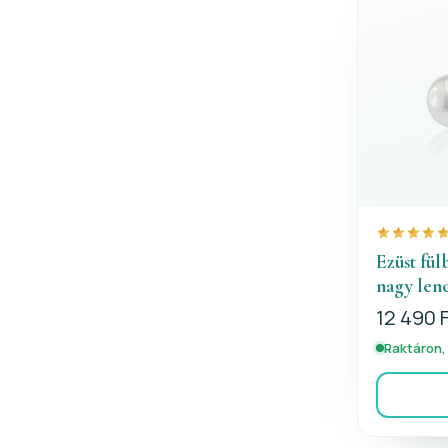
Ezüst fül
nagy len
12 490 
Raktáron,