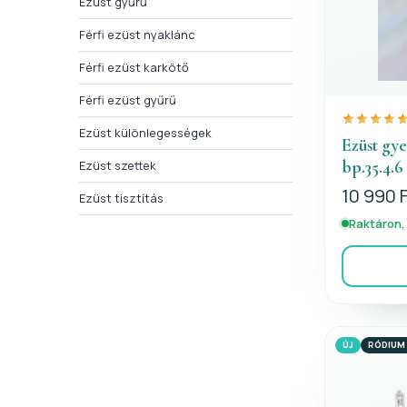
Ezüst gyűrű
Férfi ezüst nyaklánc
Férfi ezüst karkötő
Férfi ezüst gyűrű
Ezüst különlegességek
Ezüst gy
bp.35.4.6
Ezüst szettek
10 990 
Ezüst tisztítás
Raktáron,
ÚJ
RÓDIUM