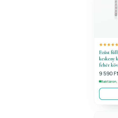
Ezüst fül
keskeny k
fehér kö
9 590 F
Raktáron,