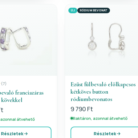
ÚJ
RÓDIUM BEVONAT
Ezüst fülbevaló elölkapcsos
(7)
kétköves button
bevaló franciazáras
ródiumbevonatos
r kövekkel
9 790 Ft
Ft
Raktáron, azonnal átvehető
 azonnal átvehető
Részletek
Részletek