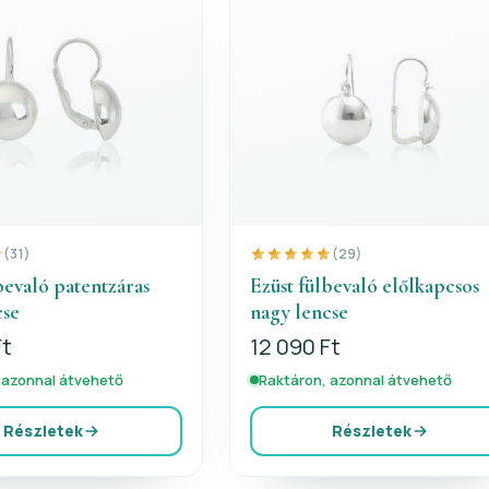
(31)
(29)
bevaló patentzáras
Ezüst fülbevaló előlkapcsos
cse
nagy lencse
Ft
12 090 Ft
 azonnal átvehető
Raktáron, azonnal átvehető
Részletek
Részletek