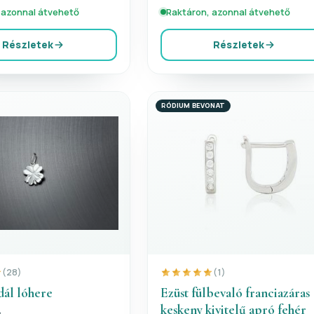
 azonnal átvehető
Raktáron, azonnal átvehető
Részletek
Részletek
RÓDIUM BEVONAT
(28)
(1)
dál lóhere
Ezüst fülbevaló franciazáras
keskeny kivitelű apró fehér