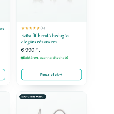
os
(4)
Ezüst fülbevaló bedugós
elegáns rózsaszem
6 990 Ft
Raktáron, azonnal átvehető
Részletek
RÓDIUM BEVONAT