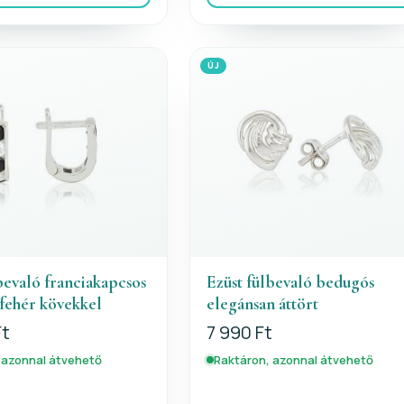
ÚJ
bevaló franciakapcsos
Ezüst fülbevaló bedugós
 fehér kövekkel
elegánsan áttört
Ft
7 990 Ft
 azonnal átvehető
Raktáron, azonnal átvehető