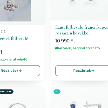
Ezüst fülbevaló franciakapcs
(15)
rózsaszín kövekkel
ermek fülbevaló
10 990 Ft
Raktáron, azonnal átvehető
Ft
 azonnal átvehető
Részletek
Részletek
 BEVONAT
ÚJ