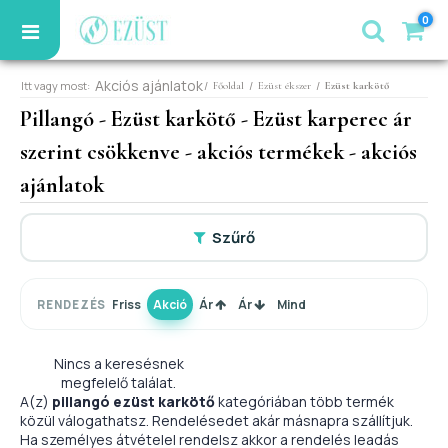
0
Akciós ajánlatok
Itt vagy most:
/
/
/
Főoldal
Ezüst ékszer
Ezüst karkötő
Pillangó - Ezüst karkötő - Ezüst karperec ár
szerint csökkenve - akciós termékek - akciós
ajánlatok
Szűrő
Friss
Akció
Ár
Ár
Mind
RENDEZÉS
Nincs a keresésnek
megfelelő találat.
A(z)
pillangó ezüst karkötő
kategóriában több termék
közül válogathatsz. Rendelésedet akár másnapra szállítjuk.
Ha személyes átvételel rendelsz akkor a rendelés leadás