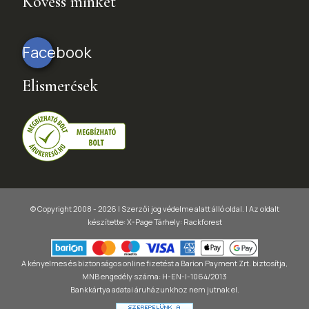
Kövess minket
Facebook
Elismerések
© Copyright 2008 - 2026 | Szerzői jog védelme alatt álló oldal. |
Az oldalt
készítette:
X-Page
Tárhely: Rackforest
A kényelmes és biztonságos online fizetést a Barion Payment Zrt. biztosítja,
MNB engedély száma: H-EN-I-1064/2013
Bankkártya adatai áruházunkhoz nem jutnak el.