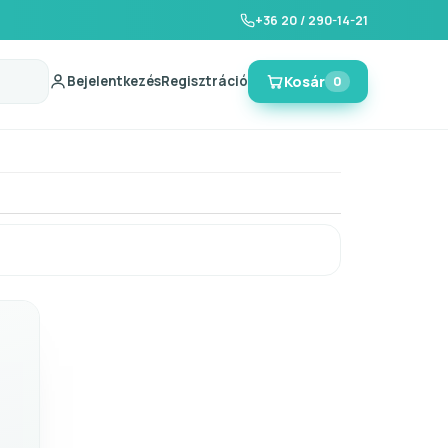
+36 20 / 290-14-21
Bejelentkezés
Regisztráció
Kosár
0