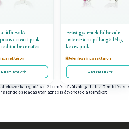
a fülbevaló
Ezüst gyermek fülbevaló
pcsos csavart pink
patentzáras pillangó félig
 ródiumbevonatos
köves pink
nincs raktáron
Jelenleg nincs raktáron
Részletek
Részletek
üst ékszer
kategóriában 2 termék közül válogathatsz. Rendelésedet 
r a rendelés leadás után aznap is átveheted a terméket.