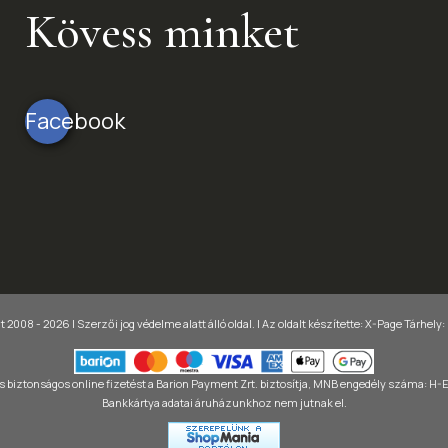
Kövess minket
Facebook
 2008 - 2026 | Szerzői jog védelme alatt álló oldal. |
Az oldalt készítette:
X-Page
Tárhely:
 biztonságos online fizetést a Barion Payment Zrt. biztosítja, MNB engedély száma: H
Bankkártya adatai áruházunkhoz nem jutnak el.