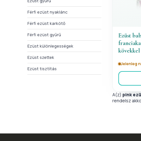
Ezüst gyűrű
Férfi ezüst nyaklánc
Férfi ezüst karkötő
Férfi ezüst gyűrű
Ezüst bab
franciaka
Ezüst különlegességek
kövekkel
Ezüst szettek
Jelenleg 
Ezüst tisztítás
A(z)
pink ez
rendelsz akko