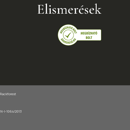
Elismerések
 Rackforest
-EN-I-1064/2013