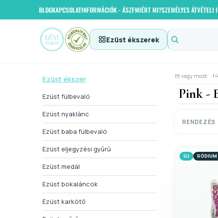
BLOG
KAPCSOLAT
INFORMÁCIÓK - ÁSZF
MIÉRT MI?
SZEMÉLYES ÁTVÉTELI
Ezüst ékszerek
Itt vagy most:
Fő
Ezüst ékszer
Pink - 
Ezüst fülbevaló
Ezüst nyaklánc
RENDEZÉS
Ezüst baba fülbevaló
Ezüst eljegyzési gyűrű
ÚJ
RÓDIUM
Ezüst medál
Ezüst bokaláncok
Ezüst karkötő