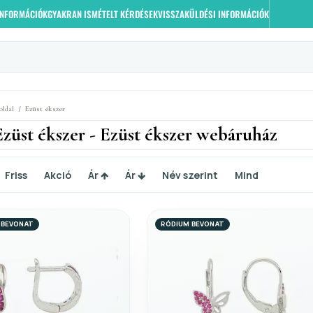
 INFORMÁCIÓK
GYAKRAN ISMÉTELT KÉRDÉSEK
VISSZAKÜLDÉSI INFORMÁCIÓK
/
oldal
Ezüst ékszer
Ezüst ékszer - Ezüst ékszer webáruház
Friss
Akció
Ár
Ár
Név szerint
Mind
 BEVONAT
RÓDIUM BEVONAT