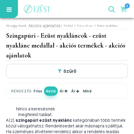
0
Akciós ajánlatok
Itt vagy most:
/
/
/
Főoldal
Ezüst ékszer
Ezüst nyaklánc
Szingapúri - Ezüst nyakláncok - ezüst
nyaklánc medállal - akciós termékek - akciós
ajánlatok
Szűrő
Friss
Akció
Ár
Ár
Mind
RENDEZÉS
Nincs a keresésnek
megfelelő találat.
A(z)
szingapúri ezüst nyaklánc
kategóriában több termék
közül válogathatsz. Rendelésedet akár másnapra szállítjuk.
Ha személyes átvételel rendelsz akkor a rendelés leadás