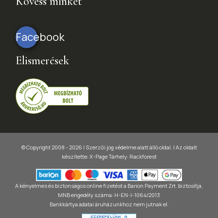
Kövess minket
Facebook
Elismerések
© Copyright 2008 - 2026 | Szerzői jog védelme alatt álló oldal. |
Az oldalt
készítette:
X-Page
Tárhely: Rackforest
A kényelmes és biztonságos online fizetést a Barion Payment Zrt. biztosítja,
MNB engedély száma: H-EN-I-1064/2013
Bankkártya adatai áruházunkhoz nem jutnak el.