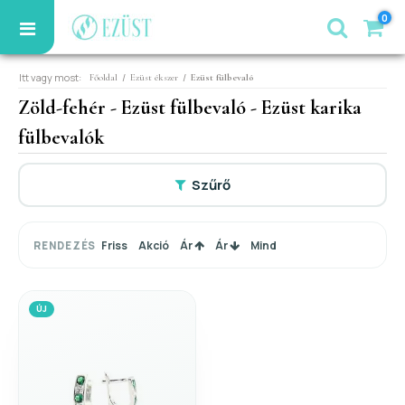
0
Itt vagy most:
/
/
Főoldal
Ezüst ékszer
Ezüst fülbevaló
Zöld-fehér - Ezüst fülbevaló - Ezüst karika
fülbevalók
Szűrő
Friss
Akció
Ár
Ár
Mind
RENDEZÉS
ÚJ