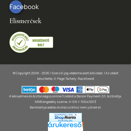
Facebook
Elismerések
© Copyright 2008 - 2026 | Szerzői jog védelme alatt álló oldal. |
Az oldalt
készítette:
X-Page
Tárhely: Rackforest
A kényelmes és biztonságos online fizetést a Barion Payment Zrt. biztosítja,
MNB engedély száma: H-EN-I-1064/2013
Bankkártya adatai áruházunkhoz nem jutnak el.