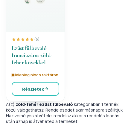
(5)
Ezüst fülbevaló
franciazáras zöld-
fehér kövekkel
Jelenleg nincs raktáron
Részletek
A(z)
zöld-fehér ezüst fülbevaló
kategóriában 1 termék
közül válogathatsz. Rendelésedet akár másnapra szállítjuk.
Ha személyes átvételel rendelsz akkor a rendelés leadás
után aznap is átveheted a terméket.