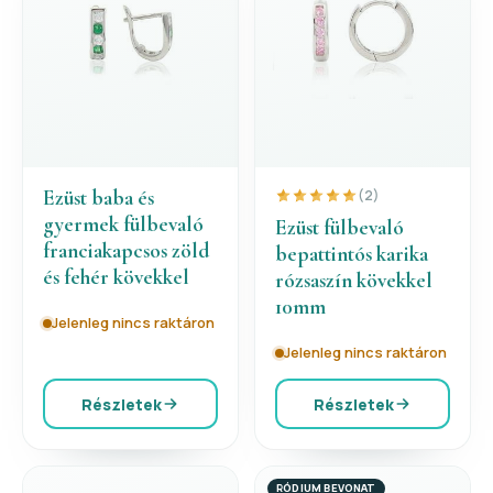
Ezüst baba és
(2)
gyermek fülbevaló
Ezüst fülbevaló
franciakapcsos zöld
bepattintós karika
és fehér kövekkel
rózsaszín kövekkel
10mm
Jelenleg nincs raktáron
Jelenleg nincs raktáron
Részletek
Részletek
RÓDIUM BEVONAT