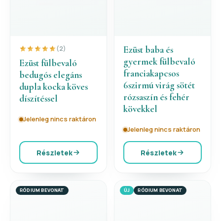
Ezüst baba és
(2)
gyermek fülbevaló
Ezüst fülbevaló
franciakapcsos
bedugós elegáns
6szirmú virág sötét
dupla kocka köves
rózsaszín és fehér
díszítéssel
kövekkel
Jelenleg nincs raktáron
Jelenleg nincs raktáron
Részletek
Részletek
RÓDIUM BEVONAT
ÚJ
RÓDIUM BEVONAT