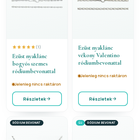
Ezüst nyaklánc
(1)
vékony Valentino
Ezüst nyaklánc
ródiumbevonattal
bogyós szemes
ródiumbevonattal
Jelenleg nincs raktáron
Jelenleg nincs raktáron
Részletek
Részletek
RÓDIUM BEVONAT
ÚJ
RÓDIUM BEVONAT