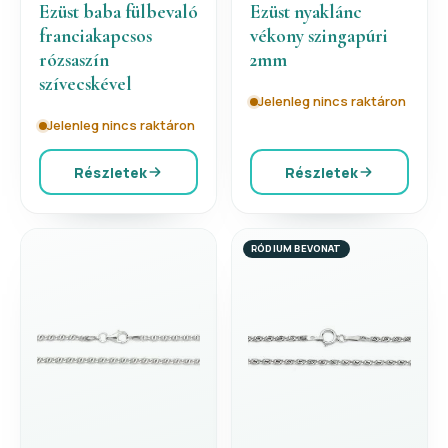
Ezüst baba fülbevaló
Ezüst nyaklánc
franciakapcsos
vékony szingapúri
rózsaszín
2mm
szívecskével
Jelenleg nincs raktáron
Jelenleg nincs raktáron
Részletek
Részletek
RÓDIUM BEVONAT