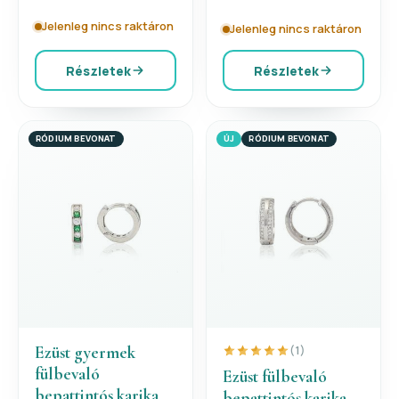
Jelenleg nincs raktáron
Jelenleg nincs raktáron
Részletek
Részletek
RÓDIUM BEVONAT
ÚJ
RÓDIUM BEVONAT
Ezüst gyermek
(1)
fülbevaló
Ezüst fülbevaló
bepattintós karika
bepattintós karika