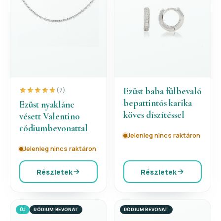
Ezüst baba fülbevaló
(7)
bepattintós karika
Ezüst nyaklánc
köves díszítéssel
vésett Valentino
ródiumbevonattal
Jelenleg nincs raktáron
Jelenleg nincs raktáron
Részletek
Részletek
ÚJ
RÓDIUM BEVONAT
RÓDIUM BEVONAT