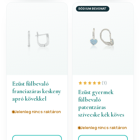
RÓDIUM BEVONAT
Ezüst fülbevaló
(1)
franciazáras keskeny
Ezüst gyermek
apró kövekkel
fülbevaló
patentzáras
Jelenleg nincs raktáron
szívecske kék köves
Jelenleg nincs raktáron