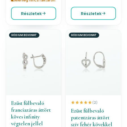
Jelenleg nincs raktáron
Részletek
Részletek
RÓDIUM BEVONAT
RÓDIUM BEVONAT
Ezüst fülbevaló
(2)
franciazáras áttört
Ezüst fülbevaló
köves infinity
patentzáras áttört
végtelen jellel
szív fehér kövekkel