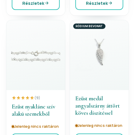
Részletek
Részletek
RÓDIUM BEVONAT
Ezüst medál
(9)
angyalszárny áttört
Ezüst nyaklánc szív
köves díszítéssel
alakú szemekből
Jelenleg nincs raktáron
Jelenleg nincs raktáron