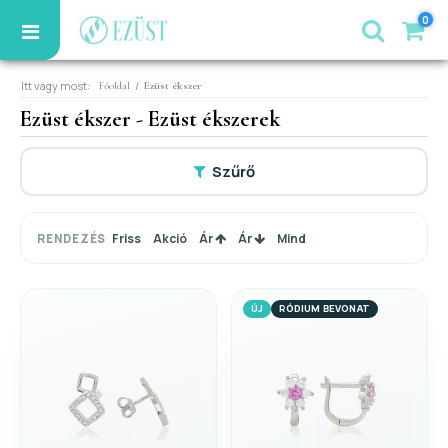
0
Itt vagy most:
/
Főoldal
Ezüst ékszer
Ezüst ékszer - Ezüst ékszerek
Szűrő
Friss
Akció
Ár
Ár
Mind
RENDEZÉS
ÚJ
RÓDIUM BEVONAT