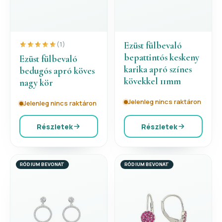
Ezüst fülbevaló
(1)
bepattintós keskeny
Ezüst fülbevaló
karika apró színes
bedugós apró köves
kövekkel 11mm
nagy kör
Jelenleg nincs raktáron
Jelenleg nincs raktáron
Részletek
Részletek
RÓDIUM BEVONAT
RÓDIUM BEVONAT