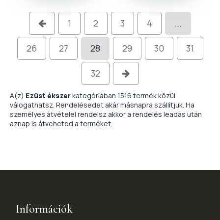
1
2
3
4
...
26
27
28
29
30
31
32
A(z)
Ezüst ékszer
kategóriában 1516 termék közül
válogathatsz. Rendelésedet akár másnapra szállítjuk. Ha
személyes átvételel rendelsz akkor a rendelés leadás után
aznap is átveheted a terméket.
Információk