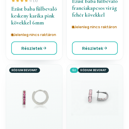
Ezüst baba fülbevaló
(1)
franciakapcsos virág
Ezüst baba fülbevaló
fehér kövekkel
keskeny karika pink
kövekkel 6mm
Jelenleg nincs raktáron
Jelenleg nincs raktáron
Részletek
Részletek
RÓDIUM BEVONAT
ÚJ
RÓDIUM BEVONAT