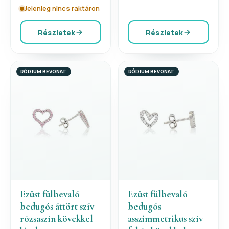
Jelenleg nincs raktáron
Részletek
Részletek
RÓDIUM BEVONAT
RÓDIUM BEVONAT
Ezüst fülbevaló
Ezüst fülbevaló
bedugós áttört szív
bedugós
rózsaszín kövekkel
asszimmetrikus szív