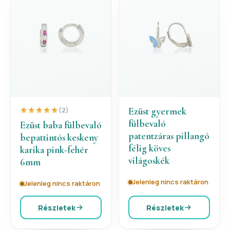
Ezüst gyermek
(2)
fülbevaló
Ezüst baba fülbevaló
patentzáras pillangó
bepattintós keskeny
félig köves
karika pink-fehér
világoskék
6mm
Jelenleg nincs raktáron
Jelenleg nincs raktáron
Részletek
Részletek