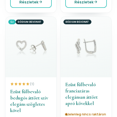
Részletek
Részletek
ÚJ
RÓDIUM BEVONAT
RÓDIUM BEVONAT
Ezüst fülbevaló
(1)
franciazáras
Ezüst fülbevaló
elegánsan áttört
bedugós áttört szív
apró kövekkel
elegáns szögletes
kővel
Jelenleg nincs raktáron