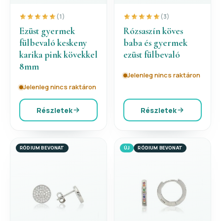
(1)
(3)
Ezüst gyermek
Rózsaszín köves
fülbevaló keskeny
baba és gyermek
karika pink kövekkel
ezüst fülbevaló
8mm
Jelenleg nincs raktáron
Jelenleg nincs raktáron
Részletek
Részletek
RÓDIUM BEVONAT
ÚJ
RÓDIUM BEVONAT