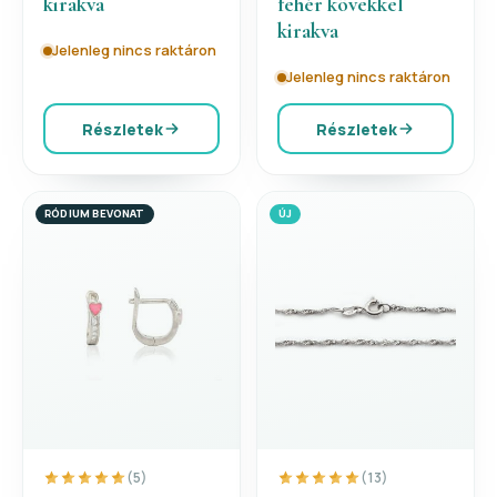
kirakva
fehér kövekkel
kirakva
Jelenleg nincs raktáron
Jelenleg nincs raktáron
Részletek
Részletek
RÓDIUM BEVONAT
ÚJ
(5)
(13)