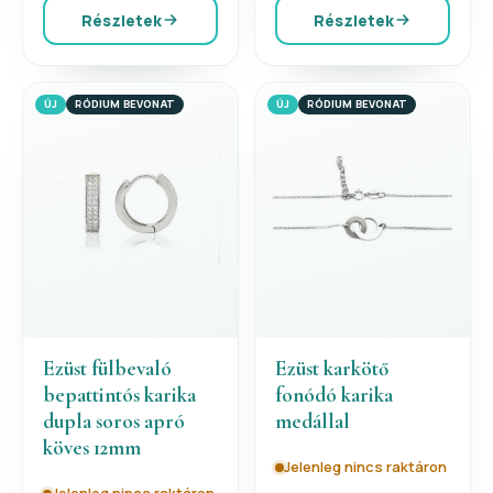
Részletek
Részletek
ÚJ
RÓDIUM BEVONAT
ÚJ
RÓDIUM BEVONAT
Ezüst fülbevaló
Ezüst karkötő
bepattintós karika
fonódó karika
dupla soros apró
medállal
köves 12mm
Jelenleg nincs raktáron