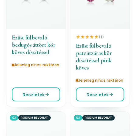
Ezüst fülbevaló
(1)
bedugós áttört kör
Ezüst fülbevaló
köves díszítéssel
patentzáras kör
díszítéssel pink
Jelenleg nincs raktáron
köves
Jelenleg nincs raktáron
Részletek
Részletek
ÚJ
RÓDIUM BEVONAT
ÚJ
RÓDIUM BEVONAT