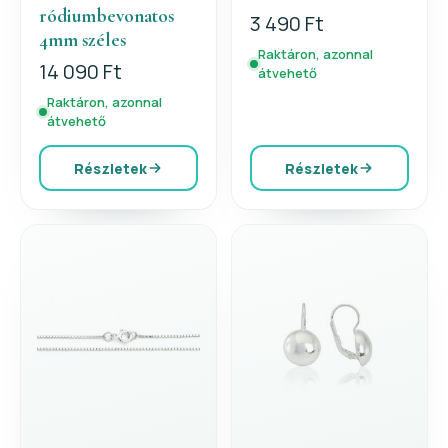
ródiumbevonatos
3 490 Ft
4mm széles
Raktáron, azonnal
14 090 Ft
átvehető
Raktáron, azonnal
átvehető
Részletek
Részletek