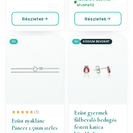
átvehető
Részletek
Részletek
ÚJ
ÚJ
RÓDIUM BEVONAT
Ezüst gyermek
(3)
fülbevaló bedugós
Ezüst nyaklánc
festett katica
Pancer 1.5mm széles