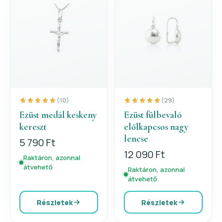
(10)
(29)
Ezüst medál keskeny
Ezüst fülbevaló
kereszt
előlkapcsos nagy
lencse
5 790 Ft
12 090 Ft
Raktáron, azonnal
átvehető
Raktáron, azonnal
átvehető
Részletek
Részletek