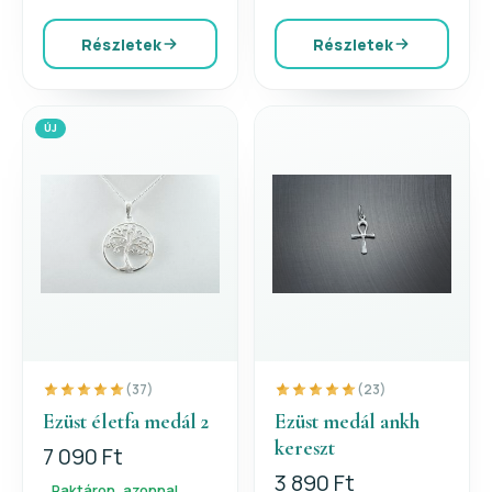
Részletek
Részletek
ÚJ
(37)
(23)
Ezüst életfa medál 2
Ezüst medál ankh
kereszt
7 090 Ft
3 890 Ft
Raktáron, azonnal