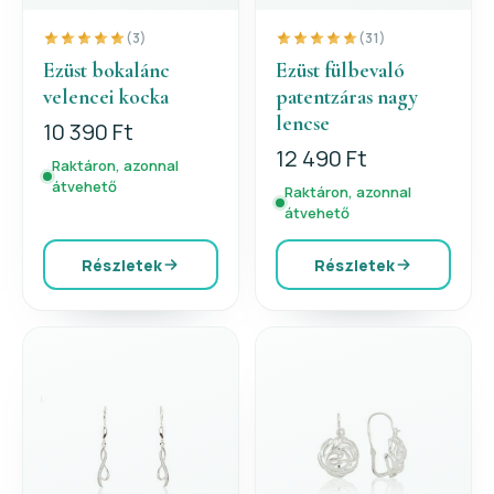
(3)
(31)
Ezüst bokalánc
Ezüst fülbevaló
velencei kocka
patentzáras nagy
lencse
10 390 Ft
12 490 Ft
Raktáron, azonnal
átvehető
Raktáron, azonnal
átvehető
Részletek
Részletek