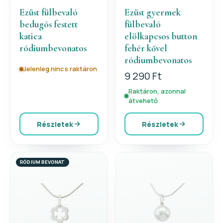
Ezüst fülbevaló
Ezüst gyermek
bedugós festett
fülbevaló
katica
elölkapcsos button
ródiumbevonatos
fehér kővel
ródiumbevonatos
Jelenleg nincs raktáron
9 290 Ft
Raktáron, azonnal
átvehető
Részletek
Részletek
RÓDIUM BEVONAT