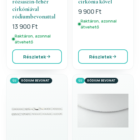
rózsaszín-fehér
cirkónia kővel
cirkóniával
9 900 Ft
ródiumbevonattal
Raktáron, azonnal
13 900 Ft
átvehető
Raktáron, azonnal
átvehető
Részletek
Részletek
ÚJ
RÓDIUM BEVONAT
ÚJ
RÓDIUM BEVONAT