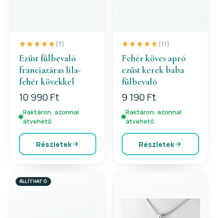
(7)
(11)
Ezüst fülbevaló
Fehér köves apró
franciazáras lila-
ezüst kerek baba
fehér kövekkel
fülbevaló
10 990 Ft
9 190 Ft
Raktáron, azonnal
Raktáron, azonnal
átvehető
átvehető
Részletek
Részletek
ÁLLÍTHATÓ