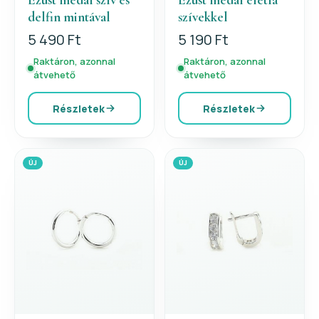
delfin mintával
szívekkel
5 490 Ft
5 190 Ft
Raktáron, azonnal
Raktáron, azonnal
átvehető
átvehető
Részletek
Részletek
ÚJ
ÚJ