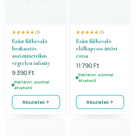
(3)
(3)
Ezüst fülbevaló
Ezüst fülbevaló
beakasztós
előlkapcsos áttört
asszimmetrikus
rózsa
végtelen infinity
11 790 Ft
9 390 Ft
Raktáron, azonnal
átvehető
Raktáron, azonnal
átvehető
Részletek
Részletek