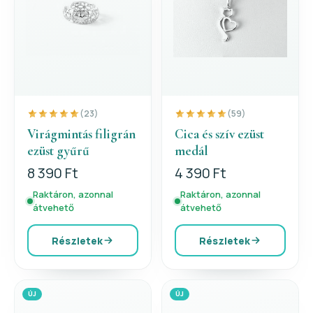
(23)
(59)
Virágmintás filigrán
Cica és szív ezüst
ezüst gyűrű
medál
8 390 Ft
4 390 Ft
Raktáron, azonnal
Raktáron, azonnal
átvehető
átvehető
Részletek
Részletek
ÚJ
ÚJ