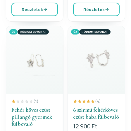
Részletek
Részletek
ÚJ
RÓDIUM BEVONAT
ÚJ
RÓDIUM BEVONAT
(1)
(4)
Fehér köves ezüst
6 szirmú fehérköves
pillangó gyermek
ezüst baba fülbevaló
fülbevaló
12 900 Ft