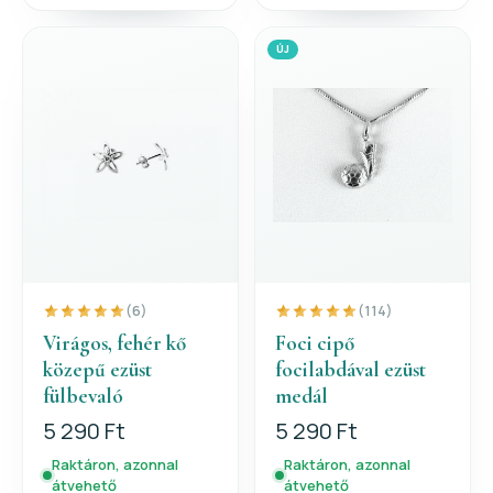
ÚJ
(6)
(114)
Virágos, fehér kő
Foci cipő
közepű ezüst
focilabdával ezüst
fülbevaló
medál
5 290 Ft
5 290 Ft
Raktáron, azonnal
Raktáron, azonnal
átvehető
átvehető