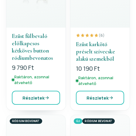
Ezüst fülbevaló
(6)
elölkapcsos
Ezüst karkötő
kétköves button
préselt szívecske
ródiumbevonatos
alakú szemekből
9 790 Ft
10 190 Ft
Raktáron, azonnal
Raktáron, azonnal
átvehető
átvehető
Részletek
Részletek
RÓDIUM BEVONAT
ÚJ
RÓDIUM BEVONAT