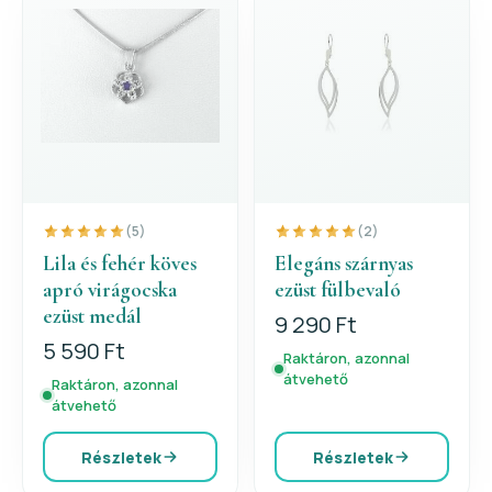
(5)
(2)
Lila és fehér köves
Elegáns szárnyas
apró virágocska
ezüst fülbevaló
ezüst medál
9 290 Ft
5 590 Ft
Raktáron, azonnal
átvehető
Raktáron, azonnal
átvehető
Részletek
Részletek