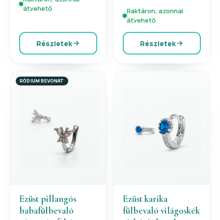
átvehető
Raktáron, azonnal
átvehető
Részletek
Részletek
RÓDIUM BEVONAT
Ezüst pillangós
Ezüst karika
babafülbevaló
fülbevaló világoskék