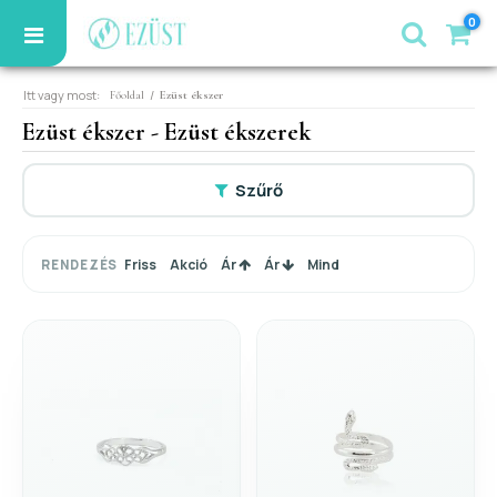
0
Itt vagy most:
/
Főoldal
Ezüst ékszer
Ezüst ékszer - Ezüst ékszerek
Szűrő
Friss
Akció
Ár
Ár
Mind
RENDEZÉS