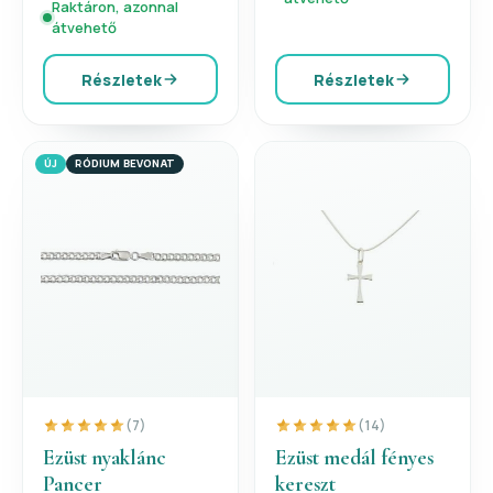
Raktáron, azonnal
átvehető
Részletek
Részletek
ÚJ
RÓDIUM BEVONAT
(7)
(14)
Ezüst nyaklánc
Ezüst medál fényes
Pancer
kereszt