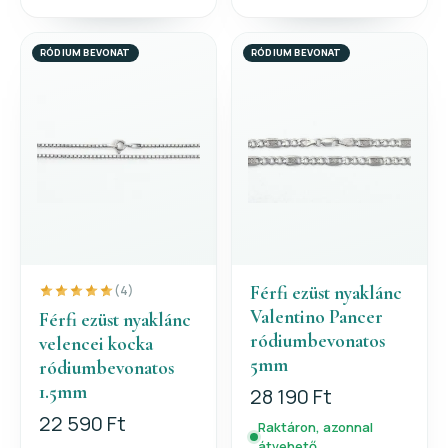
RÓDIUM BEVONAT
RÓDIUM BEVONAT
Férfi ezüst nyaklánc
(4)
Valentino Pancer
Férfi ezüst nyaklánc
ródiumbevonatos
velencei kocka
5mm
ródiumbevonatos
1.5mm
28 190 Ft
22 590 Ft
Raktáron, azonnal
átvehető