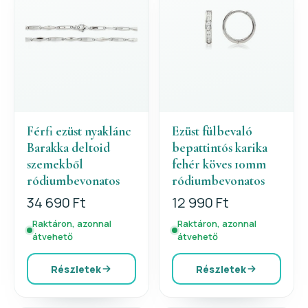
Férfi ezüst nyaklánc
Ezüst fülbevaló
Barakka deltoid
bepattintós karika
szemekből
fehér köves 10mm
ródiumbevonatos
ródiumbevonatos
34 690 Ft
12 990 Ft
Raktáron, azonnal
Raktáron, azonnal
átvehető
átvehető
Részletek
Részletek