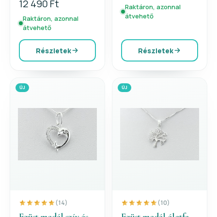
12 490 Ft
Raktáron, azonnal
átvehető
Raktáron, azonnal
átvehető
Részletek
Részletek
ÚJ
ÚJ
(14)
(10)
Ezüst medál szív és
Ezüst medál életfa