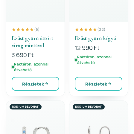
(5)
(22)
Ezüst gyűrű áttört
Ezüst gyűrű kígyó
virág mintával
12 990 Ft
3 690 Ft
Raktáron, azonnal
átvehető
Raktáron, azonnal
átvehető
Részletek
Részletek
RÓDIUM BEVONAT
RÓDIUM BEVONAT