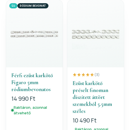
ÚJ
RÓDIUM BEVONAT
Férfi ezüst karkötő
(3)
Figaro 5mm
Ezüst karkötő
ródiumbevonatos
préselt finoman
díszített áttört
14 990 Ft
szemekből 5.5mm
Raktáron, azonnal
széles
átvehető
10 490 Ft
Raktáron, azonnal