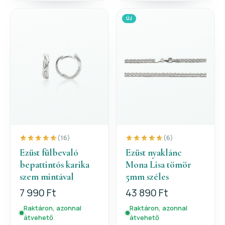
ÚJ
(16)
(6)
Ezüst fülbevaló
Ezüst nyaklánc
bepattintós karika
Mona Lisa tömör
szem mintával
5mm széles
7 990 Ft
43 890 Ft
Raktáron, azonnal
Raktáron, azonnal
átvehető
átvehető