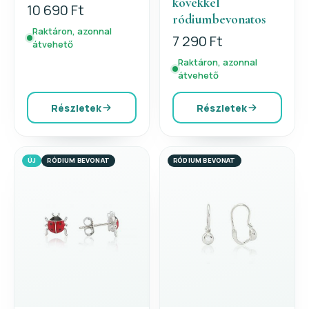
kövekkel
10 690 Ft
ródiumbevonatos
Raktáron, azonnal
7 290 Ft
átvehető
Raktáron, azonnal
átvehető
Részletek
Részletek
ÚJ
RÓDIUM BEVONAT
RÓDIUM BEVONAT