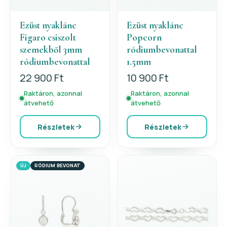
Ezüst nyaklánc
Ezüst nyaklánc
Figaro csiszolt
Popcorn
szemekből 3mm
ródiumbevonattal
ródiumbevonattal
1.5mm
22 900 Ft
10 900 Ft
Raktáron, azonnal
Raktáron, azonnal
átvehető
átvehető
Részletek
Részletek
ÚJ
RÓDIUM BEVONAT