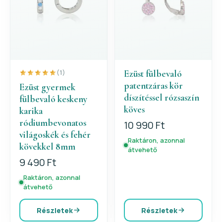
Ezüst fülbevaló
(1)
patentzáras kör
Ezüst gyermek
díszítéssel rózsaszín
fülbevaló keskeny
köves
karika
ródiumbevonatos
10 990 Ft
világoskék és fehér
Raktáron, azonnal
kövekkel 8mm
átvehető
9 490 Ft
Raktáron, azonnal
átvehető
Részletek
Részletek