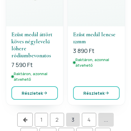
Ezüst medál áttört
Ezüst medál lencse
köves négylevelű
12mm
lóhere
3 890 Ft
ródiumbevonatos
Raktáron, azonnal
7 590 Ft
átvehető
Raktáron, azonnal
átvehető
Részletek
Részletek
1
2
3
4
...