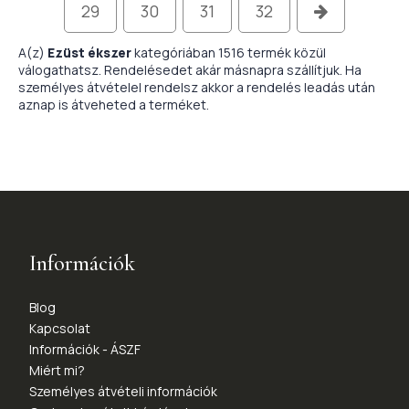
29
30
31
32
A(z)
Ezüst ékszer
kategóriában 1516 termék közül
válogathatsz. Rendelésedet akár másnapra szállítjuk. Ha
személyes átvételel rendelsz akkor a rendelés leadás után
aznap is átveheted a terméket.
Információk
Blog
Kapcsolat
Információk - ÁSZF
Miért mi?
Személyes átvételi információk