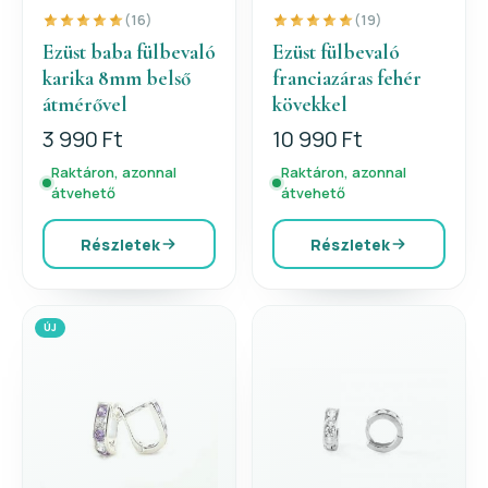
(16)
(19)
Ezüst baba fülbevaló
Ezüst fülbevaló
karika 8mm belső
franciazáras fehér
átmérővel
kövekkel
3 990 Ft
10 990 Ft
Raktáron, azonnal
Raktáron, azonnal
átvehető
átvehető
Részletek
Részletek
ÚJ