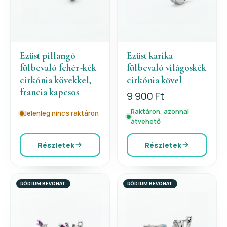
Ezüst pillangó
Ezüst karika
fülbevaló fehér-kék
fülbevaló világoskék
cirkónia kövekkel,
cirkónia kővel
francia kapcsos
9 900 Ft
Raktáron, azonnal
Jelenleg nincs raktáron
átvehető
Részletek
Részletek
RÓDIUM BEVONAT
RÓDIUM BEVONAT