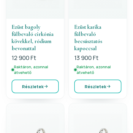
Ezüst bagoly
Ezüst karika
fülbevaló cirkónia
fülbevaló
kövekkel, ródium
becsúsztatós
bevonattal
kapoccsal
12 900 Ft
13 900 Ft
Raktáron, azonnal
Raktáron, azonnal
átvehető
átvehető
Részletek
Részletek