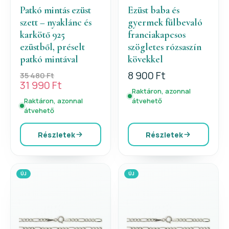
Patkó mintás ezüst
Ezüst baba és
szett – nyaklánc és
gyermek fülbevaló
karkötő 925
franciakapcsos
ezüstből, préselt
szögletes rózsaszín
patkó mintával
kövekkel
8 900 Ft
35 480 Ft
31 990 Ft
Raktáron, azonnal
Raktáron, azonnal
átvehető
átvehető
Részletek
Részletek
ÚJ
ÚJ