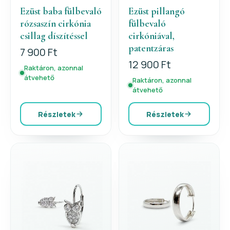
Ezüst baba fülbevaló
Ezüst pillangó
rózsaszín cirkónia
fülbevaló
csillag díszítéssel
cirkóniával,
patentzáras
7 900 Ft
12 900 Ft
Raktáron, azonnal
átvehető
Raktáron, azonnal
átvehető
Részletek
Részletek