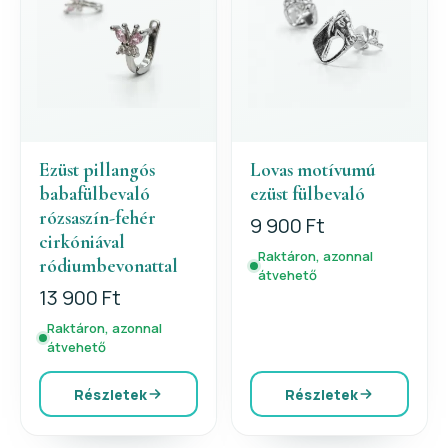
Ezüst pillangós
Lovas motívumú
babafülbevaló
ezüst fülbevaló
rózsaszín-fehér
9 900 Ft
cirkóniával
Raktáron, azonnal
ródiumbevonattal
átvehető
13 900 Ft
Raktáron, azonnal
átvehető
Részletek
Részletek