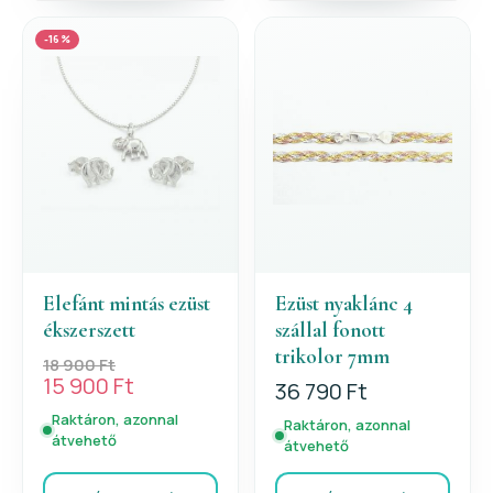
-16%
Elefánt mintás ezüst
Ezüst nyaklánc 4
ékszerszett
szállal fonott
trikolor 7mm
18 900 Ft
15 900 Ft
36 790 Ft
Raktáron, azonnal
Raktáron, azonnal
átvehető
átvehető