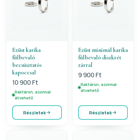
Ezüst karika
Ezüst minimál karika
fülbevaló
fülbevaló diszkrét
becsúsztatós
zárral
kapoccsal
9 900 Ft
10 900 Ft
Raktáron, azonnal
átvehető
Raktáron, azonnal
átvehető
Részletek
Részletek