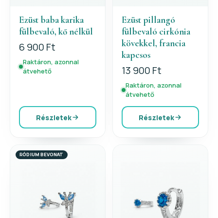
Ezüst baba karika
Ezüst pillangó
fülbevaló, kő nélkül
fülbevaló cirkónia
kövekkel, francia
6 900 Ft
kapcsos
Raktáron, azonnal
13 900 Ft
átvehető
Raktáron, azonnal
átvehető
Részletek
Részletek
RÓDIUM BEVONAT