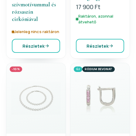
szívmotívummal és
17 900 Ft
rózsaszín
Raktáron, azonnal
cirkóniával
átvehető
Jelenleg nincs raktáron
Részletek
Részletek
-10%
ÚJ
RÓDIUM BEVONAT