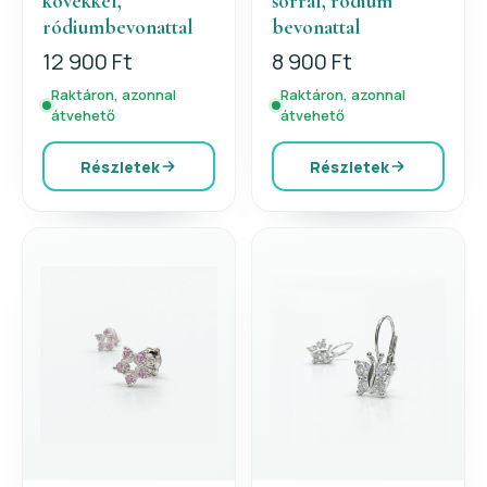
kövekkel,
sorral, ródium
ródiumbevonattal
bevonattal
12 900 Ft
8 900 Ft
Raktáron, azonnal
Raktáron, azonnal
átvehető
átvehető
Részletek
Részletek