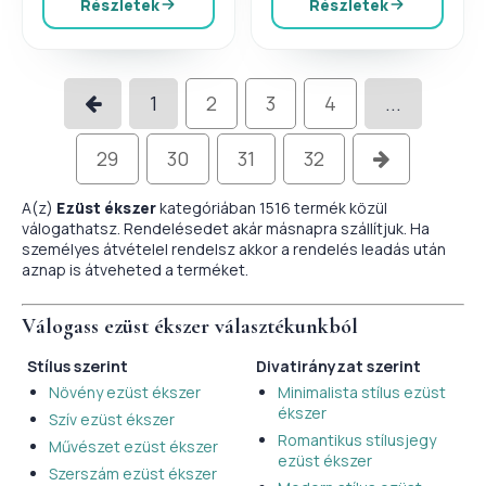
Részletek
Részletek
1
2
3
4
...
29
30
31
32
A(z)
Ezüst ékszer
kategóriában 1516 termék közül
válogathatsz. Rendelésedet akár másnapra szállítjuk. Ha
személyes átvételel rendelsz akkor a rendelés leadás után
aznap is átveheted a terméket.
Válogass
ezüst ékszer
választékunkból
Stílus szerint
Divatirányzat szerint
Növény ezüst ékszer
Minimalista stílus ezüst
ékszer
Szív ezüst ékszer
Romantikus stílusjegy
Művészet ezüst ékszer
ezüst ékszer
Szerszám ezüst ékszer