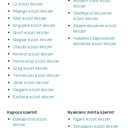
Modern stílus ezüst
Ló ezüst ékszer
ékszer
Pillangó ezüst ékszer
Önkifejező ékszerek
Állat ezüst ékszer
ezüst ékszer
Angyalka ezüst ékszer
Alkalmi ékszerek ezüst
ékszer
Sport ezüst ékszer
Hobbihoz kapcsolódó
Magyar ezüst ékszer
ékszerek ezüst ékszer
Utazás ezüst ékszer
Kereszt ezüst ékszer
Horoszkóp ezüst ékszer
Virág ezüst ékszer
Természet ezüst ékszer
Játék ezüst ékszer
Elegáns ezüst ékszer
Ezotéria ezüst ékszer
Kapocs szerint
Nyaklánc minta szerint
Előlkapcsos ezüst
Figaró ezüst ékszer
ékszer
Szingapúri ezüst ékszer