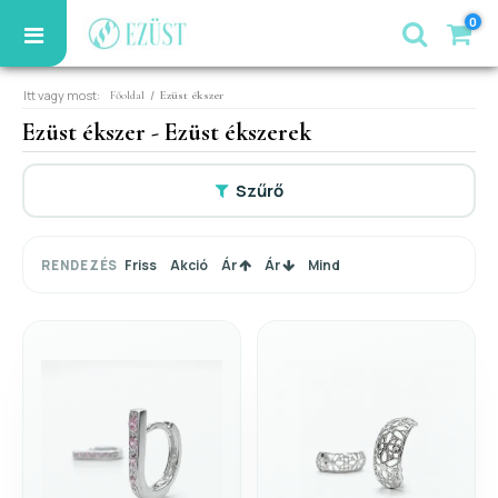
0
Itt vagy most:
/
Főoldal
Ezüst ékszer
Ezüst ékszer - Ezüst ékszerek
Szűrő
Friss
Akció
Ár
Ár
Mind
RENDEZÉS