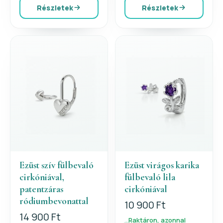
Részletek
Részletek
Ezüst szív fülbevaló
Ezüst virágos karika
cirkóniával,
fülbevaló lila
patentzáras
cirkóniával
ródiumbevonattal
10 900 Ft
14 900 Ft
Raktáron, azonnal