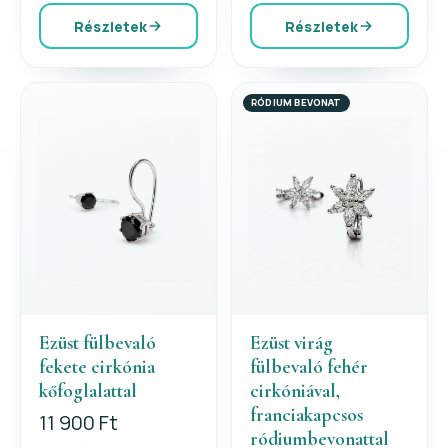
Részletek
Részletek
RÓDIUM BEVONAT
Ezüst fülbevaló
Ezüst virág
fekete cirkónia
fülbevaló fehér
kőfoglalattal
cirkóniával,
franciakapcsos
11 900 Ft
ródiumbevonattal