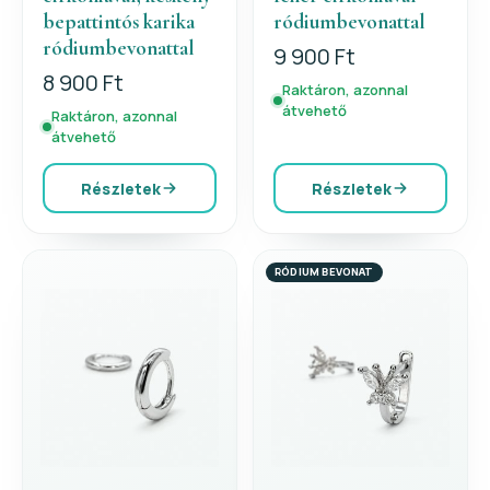
bepattintós karika
ródiumbevonattal
ródiumbevonattal
9 900 Ft
8 900 Ft
Raktáron, azonnal
átvehető
Raktáron, azonnal
átvehető
Részletek
Részletek
RÓDIUM BEVONAT