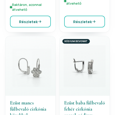
átvehető
Raktáron, azonnal
átvehető
Részletek
Részletek
RÓDIUM BEVONAT
Ezüst mancs
Ezüst baba fülbevaló
fülbevaló cirkónia
fehér cirkónia