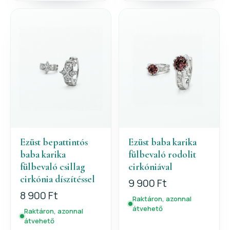
Ezüst bepattintós
Ezüst baba karika
baba karika
fülbevaló rodolit
fülbevaló csillag
cirkóniával
cirkónia díszítéssel
9 900 Ft
8 900 Ft
Raktáron, azonnal
átvehető
Raktáron, azonnal
átvehető