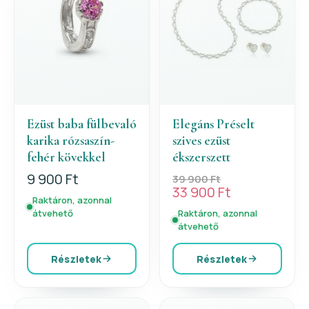
Ezüst baba fülbevaló
Elegáns Préselt
karika rózsaszín-
szives ezüst
fehér kövekkel
ékszerszett
9 900 Ft
39 900 Ft
33 900 Ft
Raktáron, azonnal
átvehető
Raktáron, azonnal
átvehető
Részletek
Részletek