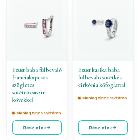
Ezüst baba fülbevaló
Ezüst karika baba
franciakapcsos
fülbevaló sötétkék
szögletes
cirkónia kőfoglattal
sötétrózsaszín
Jelenleg nincs raktáron
kövekkel
Jelenleg nincs raktáron
Részletek
Részletek