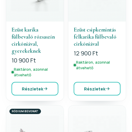
Ezüst karika
Ezüst csipkemintás
fülbevaló rózsaszín
félkarika fülbevaló
cirkóniával,
cirkóniával
gyerekeknek
12 900 Ft
10 900 Ft
Raktáron, azonnal
átvehető
Raktáron, azonnal
átvehető
Részletek
Részletek
RÓDIUM BEVONAT