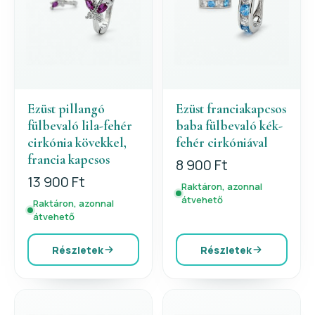
Ezüst pillangó
Ezüst franciakapcsos
fülbevaló lila-fehér
baba fülbevaló kék-
cirkónia kövekkel,
fehér cirkóniával
francia kapcsos
8 900 Ft
13 900 Ft
Raktáron, azonnal
átvehető
Raktáron, azonnal
átvehető
Részletek
Részletek