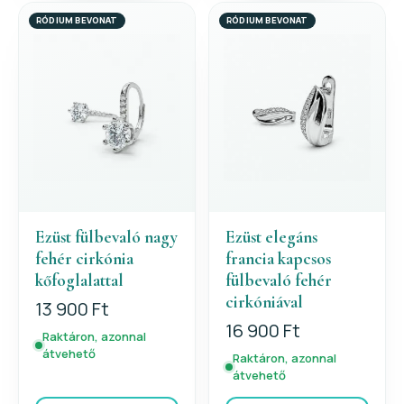
RÓDIUM BEVONAT
RÓDIUM BEVONAT
Ezüst fülbevaló nagy
Ezüst elegáns
fehér cirkónia
francia kapcsos
kőfoglalattal
fülbevaló fehér
cirkóniával
13 900 Ft
16 900 Ft
Raktáron, azonnal
átvehető
Raktáron, azonnal
átvehető