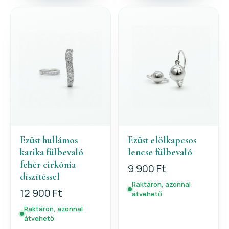
Ezüst hullámos
Ezüst elölkapcsos
karika fülbevaló
lencse fülbevaló
fehér cirkónia
9 900 Ft
díszítéssel
Raktáron, azonnal
12 900 Ft
átvehető
Raktáron, azonnal
átvehető