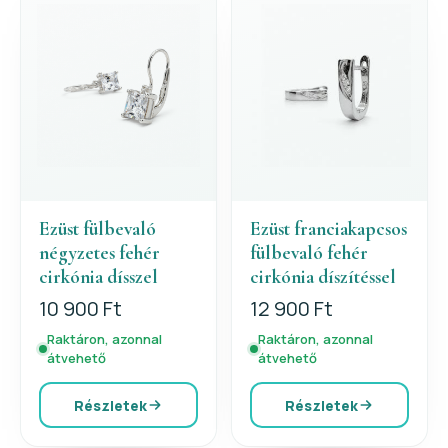
Ezüst fülbevaló
Ezüst franciakapcsos
négyzetes fehér
fülbevaló fehér
cirkónia dísszel
cirkónia díszítéssel
10 900 Ft
12 900 Ft
Raktáron, azonnal
Raktáron, azonnal
átvehető
átvehető
Részletek
Részletek