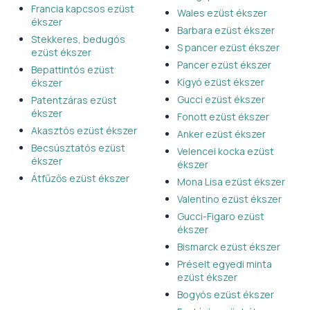
Francia kapcsos ezüst
Wales ezüst ékszer
ékszer
Barbara ezüst ékszer
Stekkeres, bedugós
S pancer ezüst ékszer
ezüst ékszer
Pancer ezüst ékszer
Bepattintós ezüst
Kígyó ezüst ékszer
ékszer
Gucci ezüst ékszer
Patentzáras ezüst
ékszer
Fonott ezüst ékszer
Akasztós ezüst ékszer
Anker ezüst ékszer
Becsúsztatós ezüst
Velencei kocka ezüst
ékszer
ékszer
Átfűzős ezüst ékszer
Mona Lisa ezüst ékszer
Valentino ezüst ékszer
Gucci-Figaro ezüst
ékszer
Bismarck ezüst ékszer
Préselt egyedi minta
ezüst ékszer
Bogyós ezüst ékszer