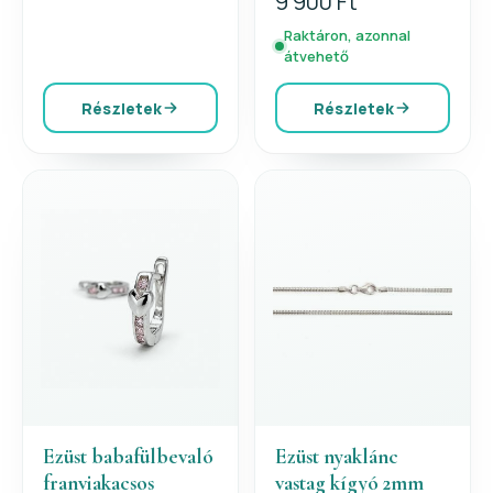
9 900 Ft
Raktáron, azonnal
átvehető
Részletek
Részletek
Ezüst babafülbevaló
Ezüst nyaklánc
franviakacsos
vastag kígyó 2mm