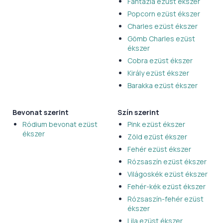
Fantázia ezüst ékszer
Popcorn ezüst ékszer
Charles ezüst ékszer
Gömb Charles ezüst
ékszer
Cobra ezüst ékszer
Király ezüst ékszer
Barakka ezüst ékszer
Bevonat szerint
Szín szerint
Ródium bevonat ezüst
Pink ezüst ékszer
ékszer
Zöld ezüst ékszer
Fehér ezüst ékszer
Rózsaszín ezüst ékszer
Világoskék ezüst ékszer
Fehér-kék ezüst ékszer
Rózsaszín-fehér ezüst
ékszer
Lila ezüst ékszer