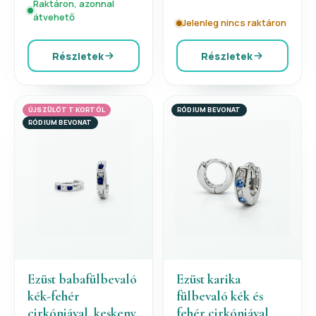
Raktáron, azonnal
átvehető
Jelenleg nincs raktáron
Részletek
Részletek
ÚJSZÜLÖTT KORTÓL
RÓDIUM BEVONAT
RÓDIUM BEVONAT
Ezüst babafülbevaló
Ezüst karika
kék-fehér
fülbevaló kék és
cirkóniával, keskeny
fehér cirkóniával