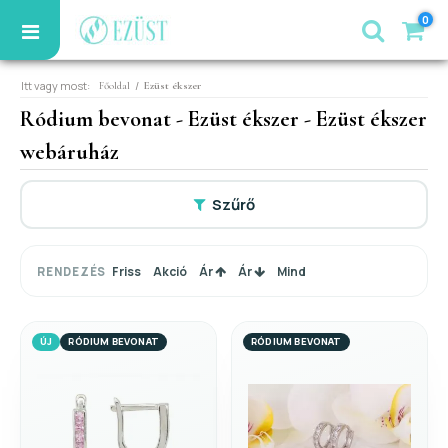
0
Itt vagy most:
/
Főoldal
Ezüst ékszer
Ródium bevonat - Ezüst ékszer - Ezüst ékszer
webáruház
Szűrő
Friss
Akció
Ár
Ár
Mind
RENDEZÉS
ÚJ
RÓDIUM BEVONAT
RÓDIUM BEVONAT