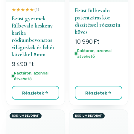
Ezüst fülbevaló
(1)
patentzáras kör
Ezüst gyermek
díszítéssel rózsaszín
fülbevaló keskeny
köves
karika
ródiumbevonatos
10 990 Ft
világoskék és fehér
Raktáron, azonnal
kövekkel 8mm
átvehető
9 490 Ft
Raktáron, azonnal
átvehető
Részletek
Részletek
RÓDIUM BEVONAT
RÓDIUM BEVONAT