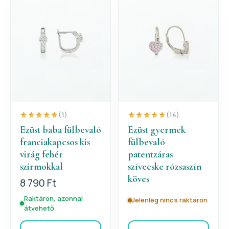
(1)
(14)
Ezüst baba fülbevaló
Ezüst gyermek
franciakapcsos kis
fülbevaló
virág fehér
patentzáras
szirmokkal
szívecske rózsaszín
köves
8 790 Ft
Raktáron, azonnal
Jelenleg nincs raktáron
átvehető