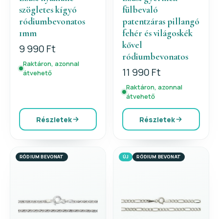
szögletes kígyó
fülbevaló
ródiumbevonatos
patentzáras pillangó
1mm
fehér és világoskék
kővel
9 990 Ft
ródiumbevonatos
Raktáron, azonnal
11 990 Ft
átvehető
Raktáron, azonnal
átvehető
Részletek
Részletek
RÓDIUM BEVONAT
ÚJ
RÓDIUM BEVONAT