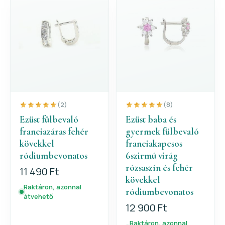
(2)
(8)
Ezüst fülbevaló
Ezüst baba és
franciazáras fehér
gyermek fülbevaló
kövekkel
franciakapcsos
ródiumbevonatos
6szirmú virág
rózsaszín és fehér
11 490 Ft
kövekkel
Raktáron, azonnal
ródiumbevonatos
átvehető
12 900 Ft
Raktáron, azonnal