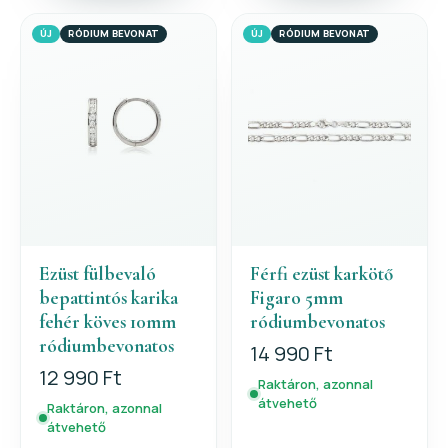
ÚJ
RÓDIUM BEVONAT
ÚJ
RÓDIUM BEVONAT
Ezüst fülbevaló
Férfi ezüst karkötő
bepattintós karika
Figaro 5mm
fehér köves 10mm
ródiumbevonatos
ródiumbevonatos
14 990 Ft
12 990 Ft
Raktáron, azonnal
átvehető
Raktáron, azonnal
átvehető