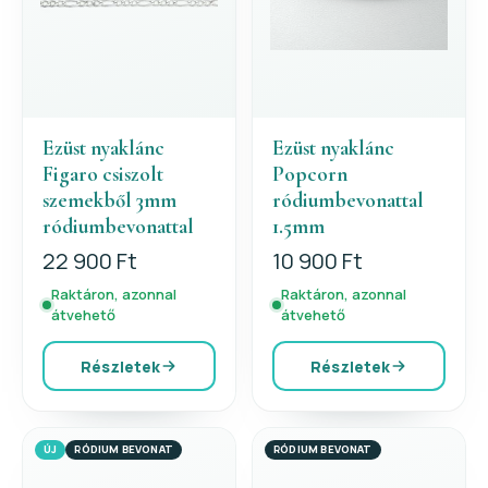
Ezüst nyaklánc
Ezüst nyaklánc
Figaro csiszolt
Popcorn
szemekből 3mm
ródiumbevonattal
ródiumbevonattal
1.5mm
22 900 Ft
10 900 Ft
Raktáron, azonnal
Raktáron, azonnal
átvehető
átvehető
Részletek
Részletek
ÚJ
RÓDIUM BEVONAT
RÓDIUM BEVONAT