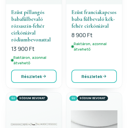
Ezüst pillangós
Ezüst franciakapcsos
babafülbevaló
baba fülbevaló kék-
rózsaszín-fehér
fehér cirkóniával
cirkóniával
8 900 Ft
ródiumbevonattal
Raktáron, azonnal
13 900 Ft
átvehető
Raktáron, azonnal
átvehető
Részletek
Részletek
ÚJ
RÓDIUM BEVONAT
ÚJ
RÓDIUM BEVONAT