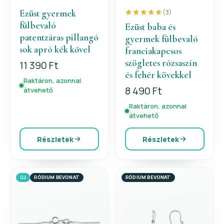
Ezüst gyermek
(3)
fülbevaló
Ezüst baba és
patentzáras pillangó
gyermek fülbevaló
sok apró kék kővel
franciakapcsos
szögletes rózsaszín
11 390 Ft
és fehér kövekkel
Raktáron, azonnal
8 490 Ft
átvehető
Raktáron, azonnal
átvehető
Részletek
Részletek
ÚJ
RÓDIUM BEVONAT
RÓDIUM BEVONAT