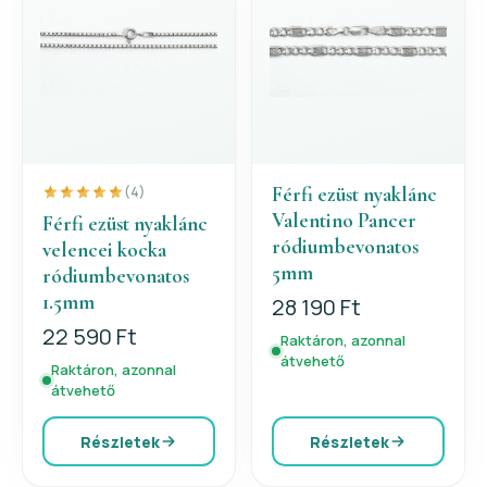
Férfi ezüst nyaklánc
(4)
Valentino Pancer
Férfi ezüst nyaklánc
ródiumbevonatos
velencei kocka
5mm
ródiumbevonatos
1.5mm
28 190 Ft
22 590 Ft
Raktáron, azonnal
átvehető
Raktáron, azonnal
átvehető
Részletek
Részletek