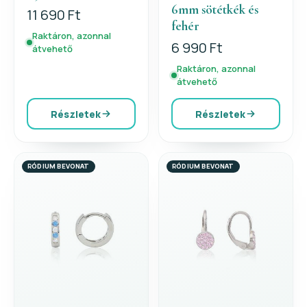
6mm sötétkék és
11 690 Ft
fehér
Raktáron, azonnal
6 990 Ft
átvehető
Raktáron, azonnal
átvehető
Részletek
Részletek
RÓDIUM BEVONAT
RÓDIUM BEVONAT