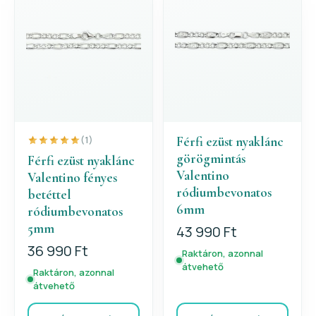
Férfi ezüst nyaklánc
(1)
görögmintás
Férfi ezüst nyaklánc
Valentino
Valentino fényes
ródiumbevonatos
betéttel
6mm
ródiumbevonatos
5mm
43 990 Ft
36 990 Ft
Raktáron, azonnal
átvehető
Raktáron, azonnal
átvehető