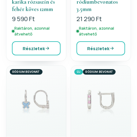
karika rózsaszín és
ródiumbevonatos
fehér köves 12mm
3.5mm
9 590 Ft
21 290 Ft
Raktáron, azonnal
Raktáron, azonnal
átvehető
átvehető
Részletek
Részletek
RÓDIUM BEVONAT
ÚJ
RÓDIUM BEVONAT