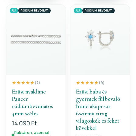
ÚJ
RÓDIUM BEVONAT
ÚJ
RÓDIUM BEVONAT
(7)
(9)
Ezüst nyaklánc
Ezüst baba és
Pancer
gyermek fülbevaló
ródiumbevonatos
franciakapcsos
4mm széles
6szirmú virág
világoskék és fehér
14 090 Ft
kövekkel
Raktáron, azonnal