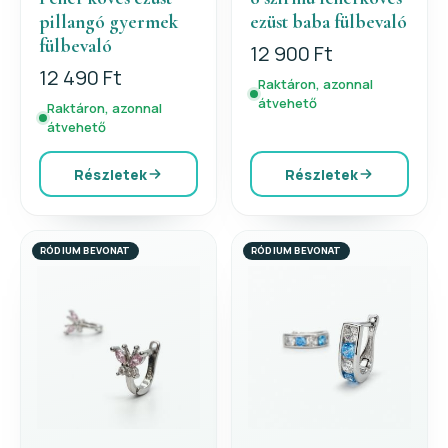
pillangó gyermek
ezüst baba fülbevaló
fülbevaló
12 900 Ft
12 490 Ft
Raktáron, azonnal
átvehető
Raktáron, azonnal
átvehető
Részletek
Részletek
RÓDIUM BEVONAT
RÓDIUM BEVONAT