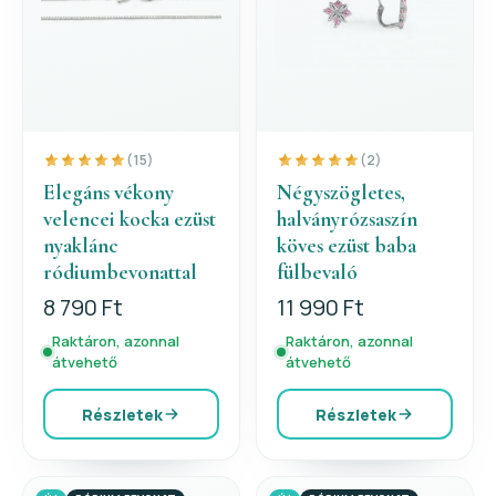
(15)
(2)
Elegáns vékony
Négyszögletes,
velencei kocka ezüst
halványrózsaszín
nyaklánc
köves ezüst baba
ródiumbevonattal
fülbevaló
8 790 Ft
11 990 Ft
Raktáron, azonnal
Raktáron, azonnal
átvehető
átvehető
Részletek
Részletek