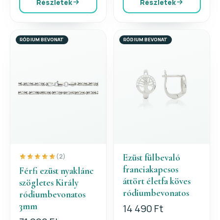
Részletek
Részletek
RÓDIUM BEVONAT
RÓDIUM BEVONAT
Ezüst fülbevaló
(2)
franciakapcsos
Férfi ezüst nyaklánc
áttört életfa köves
szögletes Király
ródiumbevonatos
ródiumbevonatos
3mm
14 490 Ft