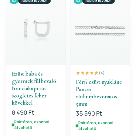
ÚJ
RÓDIUM BEVONAT
ÚJ
RÓDIUM BEVONAT
Ezüst baba és
(4)
gyermek fülbevaló
Férfi ezüst nyaklánc
franciakapcsos
Pancer
szögletes fehér
ródiumbevonatos
kövekkel
5mm
8 490 Ft
35 590 Ft
Raktáron, azonnal
Raktáron, azonnal
átvehető
átvehető