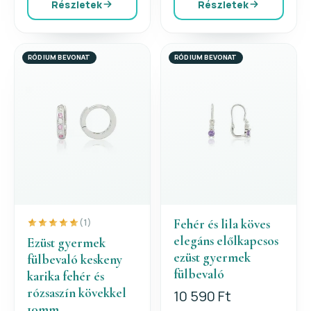
Részletek
Részletek
RÓDIUM BEVONAT
RÓDIUM BEVONAT
Fehér és lila köves
(1)
elegáns előlkapcsos
Ezüst gyermek
ezüst gyermek
fülbevaló keskeny
fülbevaló
karika fehér és
rózsaszín kövekkel
10 590 Ft
10mm