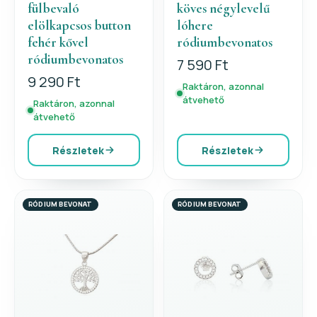
fülbevaló
köves négylevelű
elölkapcsos button
lóhere
fehér kővel
ródiumbevonatos
ródiumbevonatos
7 590 Ft
9 290 Ft
Raktáron, azonnal
átvehető
Raktáron, azonnal
átvehető
Részletek
Részletek
RÓDIUM BEVONAT
RÓDIUM BEVONAT