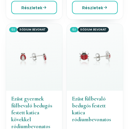
Részletek
Részletek
ÚJ
RÓDIUM BEVONAT
ÚJ
RÓDIUM BEVONAT
Ezüst gyermek
Ezüst fülbevaló
fülbevaló bedugós
bedugós festett
festett katica
katica
kövekkel
ródiumbevonatos
ródiumbevonatos