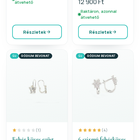
12 900 Ft
átvehető
Raktáron, azonnal
átvehető
Részletek
Részletek
ÚJ
RÓDIUM BEVONAT
ÚJ
RÓDIUM BEVONAT
(1)
(4)
Fehér köves ezüst
6 szirmú fehérköves