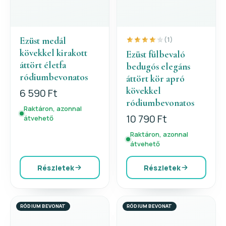
Ezüst medál
(1)
kövekkel kirakott
Ezüst fülbevaló
áttört életfa
bedugós elegáns
ródiumbevonatos
áttört kör apró
kövekkel
6 590 Ft
ródiumbevonatos
Raktáron, azonnal
10 790 Ft
átvehető
Raktáron, azonnal
átvehető
Részletek
Részletek
RÓDIUM BEVONAT
RÓDIUM BEVONAT