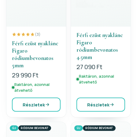
Férfi ezüst nyaklánc
(3)
Figaro
Férfi ezüst nyaklánc
ródiumbevonatos
Figaro
4.5mm
ródiumbevonatos
5mm
27 090 Ft
29 990 Ft
Raktáron, azonnal
átvehető
Raktáron, azonnal
átvehető
Részletek
Részletek
ÚJ
RÓDIUM BEVONAT
ÚJ
RÓDIUM BEVONAT