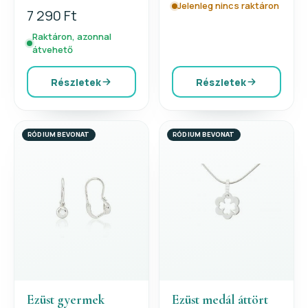
Jelenleg nincs raktáron
7 290 Ft
Raktáron, azonnal
átvehető
Részletek
Részletek
RÓDIUM BEVONAT
RÓDIUM BEVONAT
Ezüst gyermek
Ezüst medál áttört