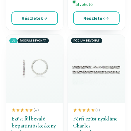
átvehető
Részletek
Részletek
ÚJ
RÓDIUM BEVONAT
RÓDIUM BEVONAT
(4)
(1)
Ezüst fülbevaló
Férfi ezüst nyaklánc
bepattintós keskeny
Charles