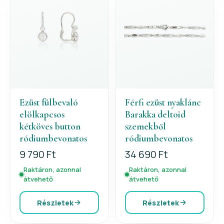
Ezüst fülbevaló
Férfi ezüst nyaklánc
elölkapcsos
Barakka deltoid
kétköves button
szemekből
ródiumbevonatos
ródiumbevonatos
9 790 Ft
34 690 Ft
Raktáron, azonnal
Raktáron, azonnal
átvehető
átvehető
Részletek
Részletek