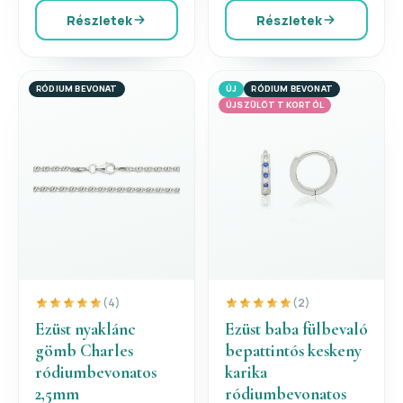
Részletek
Részletek
RÓDIUM BEVONAT
ÚJ
RÓDIUM BEVONAT
ÚJSZÜLÖTT KORTÓL
(4)
(2)
Ezüst nyaklánc
Ezüst baba fülbevaló
gömb Charles
bepattintós keskeny
ródiumbevonatos
karika
2,5mm
ródiumbevonatos