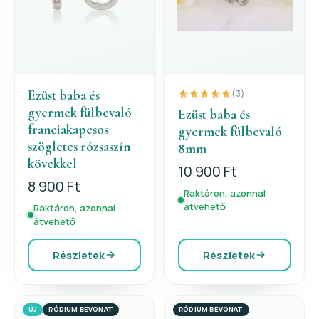
Ezüst baba és
(3)
gyermek fülbevaló
Ezüst baba és
franciakapcsos
gyermek fülbevaló
szögletes rózsaszín
8mm
kövekkel
10 900 Ft
8 900 Ft
Raktáron, azonnal
átvehető
Raktáron, azonnal
átvehető
Részletek
Részletek
ÚJ
RÓDIUM BEVONAT
RÓDIUM BEVONAT