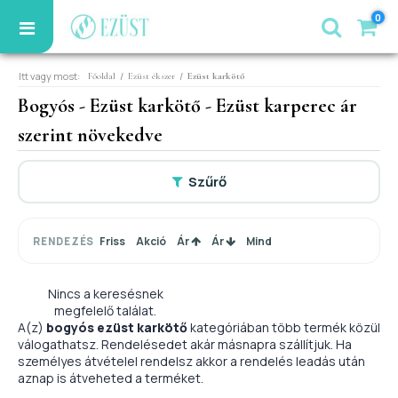
0
Itt vagy most:
/
/
Főoldal
Ezüst ékszer
Ezüst karkötő
Bogyós - Ezüst karkötő - Ezüst karperec ár
szerint növekedve
Szűrő
Friss
Akció
Ár
Ár
Mind
RENDEZÉS
Nincs a keresésnek
megfelelő találat.
A(z)
bogyós ezüst karkötő
kategóriában több termék közül
válogathatsz. Rendelésedet akár másnapra szállítjuk. Ha
személyes átvételel rendelsz akkor a rendelés leadás után
aznap is átveheted a terméket.