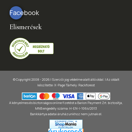
Facebook
Elismerések
© Copyright 2008 - 2026 | Szerzői jog védelme alatt álló oldal. |
Az oldalt
készítette:
X-Page
Tárhely: Rackforest
A kényelmes és biztonságos online fizetést a Barion Payment Zrt. biztosítja,
MNB engedély száma: H-EN-I-1064/2013
Bankkártya adatai áruházunkhoz nem jutnak el.