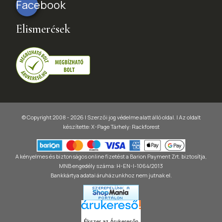
Facebook
Elismerések
© Copyright 2008 - 2026 | Szerzői jog védelme alatt álló oldal. |
Az oldalt
készítette:
X-Page
Tárhely: Rackforest
A kényelmes és biztonságos online fizetést a Barion Payment Zrt. biztosítja,
MNB engedély száma: H-EN-I-1064/2013
Bankkártya adatai áruházunkhoz nem jutnak el.
Ékszer az Árukeresőn