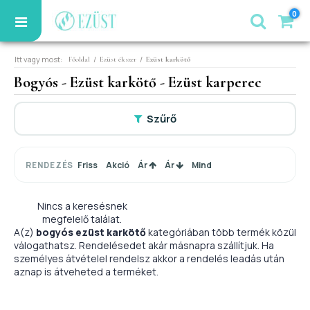
0
Itt vagy most:
/
/
Főoldal
Ezüst ékszer
Ezüst karkötő
Bogyós - Ezüst karkötő - Ezüst karperec
Szűrő
Friss
Akció
Ár
Ár
Mind
RENDEZÉS
Nincs a keresésnek
megfelelő találat.
A(z)
bogyós ezüst karkötő
kategóriában több termék közül
válogathatsz. Rendelésedet akár másnapra szállítjuk. Ha
személyes átvételel rendelsz akkor a rendelés leadás után
aznap is átveheted a terméket.