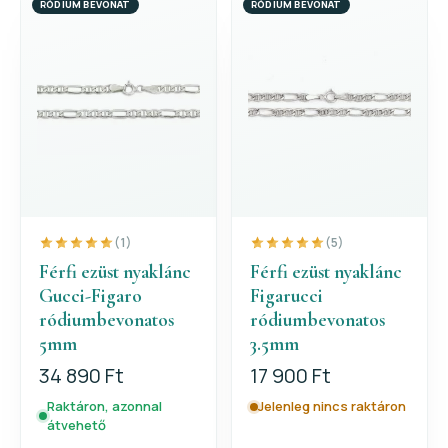
RÓDIUM BEVONAT
RÓDIUM BEVONAT
(1)
(5)
Férfi ezüst nyaklánc
Férfi ezüst nyaklánc
Gucci-Figaro
Figarucci
ródiumbevonatos
ródiumbevonatos
5mm
3.5mm
34 890 Ft
17 900 Ft
Raktáron, azonnal
Jelenleg nincs raktáron
átvehető