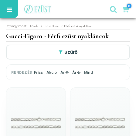
0
Itt vagy most:
/
/
Főoldal
Ezüst ékszer
Férfi ezüst nyaklánc
Gucci-Figaro - Férfi ezüst nyakláncok
Szűrő
Friss
Akció
Ár
Ár
Mind
RENDEZÉS