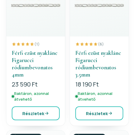
(1)
(6)
Férfi ezüst nyaklánc
Férfi ezüst nyaklánc
Figarucci
Figarucci
ródiumbevonatos
ródiumbevonatos
4mm
3.5mm
23 590 Ft
18 190 Ft
Raktáron, azonnal
Raktáron, azonnal
átvehető
átvehető
Részletek
Részletek