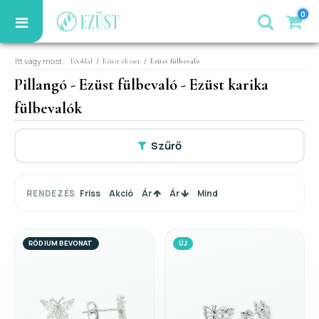
0
Itt vagy most:
/
/
Főoldal
Ezüst ékszer
Ezüst fülbevaló
Pillangó - Ezüst fülbevaló - Ezüst karika
fülbevalók
Szűrő
Friss
Akció
Ár
Ár
Mind
RENDEZÉS
RÓDIUM BEVONAT
ÚJ