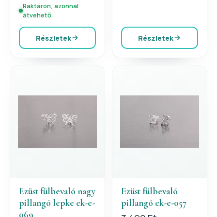
Raktáron, azonnal
átvehető
Részletek
Részletek
Ezüst fülbevaló nagy
Ezüst fülbevaló
pillangó lepke ek-e-
pillangó ek-e-057
069