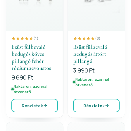
(1)
(3)
Ezüst fülbevaló
Ezüst fülbevaló
bedugós köves
bedugós áttört
pillangó fehér
pillangó
ródiumbevonatos
3 990 Ft
9 690 Ft
Raktáron, azonnal
átvehető
Raktáron, azonnal
átvehető
Részletek
Részletek