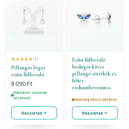
Ezüst fülbevaló
(1)
bedugós köves
Pillangós lógós
pillangó sötétkék és
ezüst fülbevaló
fehér
8 090 Ft
ródiumbevonatos
Raktáron, azonnal
átvehető
Jelenleg nincs raktáron
Részletek
Részletek