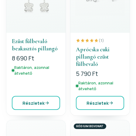
Ezüst fülbevaló
(1)
beakasztós pillangó
Aprócska cuki
pillangó ezüst
8 690 Ft
fülbevaló
Raktáron, azonnal
5 790 Ft
átvehető
Raktáron, azonnal
átvehető
Részletek
Részletek
RÓDIUM BEVONAT