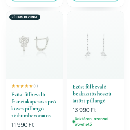
RÓDIUM BEVONAT
Ezüst fülbevaló
(1)
beakasztós hosszú
Ezüst fülbevaló
áttört pillangó
franciakapcsos apró
köves pillangó
13 990 Ft
ródiumbevonatos
Raktáron, azonnal
11 990 Ft
átvehető