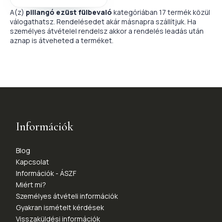
A(z)
pillangó ezüst fülbevaló
kategóriában 17 termék közül
válogathatsz. Rendelésedet akár másnapra szállítjuk. Ha
személyes átvételel rendelsz akkor a rendelés leadás után
aznap is átveheted a terméket.
Információk
Blog
Kapcsolat
Információk - ÁSZF
Miért mi?
Személyes átvételi információk
Gyakran ismételt kérdések
Visszaküldési információk