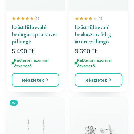
(1)
(1)
Ezüst fülbevaló
Ezüst fülbevaló
bedugós apró köves
beakasztós félig
pillangó
áttört pillangó
5 490 Ft
9 690 Ft
Raktáron, azonnal
Raktáron, azonnal
átvehető
átvehető
Részletek
Részletek
ÚJ