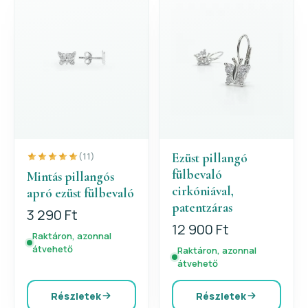
Ezüst pillangó
(11)
fülbevaló
Mintás pillangós
cirkóniával,
apró ezüst fülbevaló
patentzáras
3 290 Ft
12 900 Ft
Raktáron, azonnal
átvehető
Raktáron, azonnal
átvehető
Részletek
Részletek