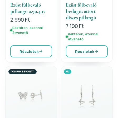
Ezüst fülbevaló
Ezüst fülbevaló
pillangó a.90.4.17
bedugós áttört
díszes pillangó
2 990 Ft
7 190 Ft
Raktáron, azonnal
átvehető
Raktáron, azonnal
átvehető
Részletek
Részletek
RÓDIUM BEVONAT
ÚJ