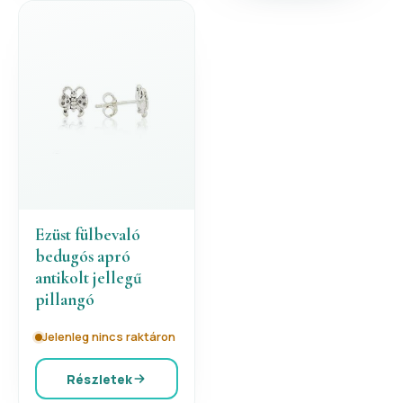
Ezüst fülbevaló
bedugós apró
antikolt jellegű
pillangó
Jelenleg nincs raktáron
Részletek