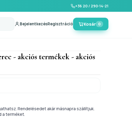
+36 20 / 290-14-21
Bejelentkezés
Regisztráció
Kosár
0
erec - akciós termékek - akciós
athatsz. Rendelésedet akár másnapra szállítjuk.
d a terméket.