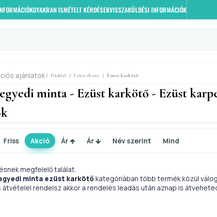
 INFORMÁCIÓK
GYAKRAN ISMÉTELT KÉRDÉSEK
VISSZAKÜLDÉSI INFORMÁCIÓK
ciós ajánlatok
/
/
/
Főoldal
Ezüst ékszer
Ezüst karkötő
 egyedi minta - Ezüst karkötő - Ezüst karp
ok
Friss
Akció
Ár
Ár
Név szerint
Mind
ésnek megfelelő találat.
 egyedi minta ezüst karkötő
kategóriában több termék közül válog
átvételel rendelsz akkor a rendelés leadás után aznap is átvehete