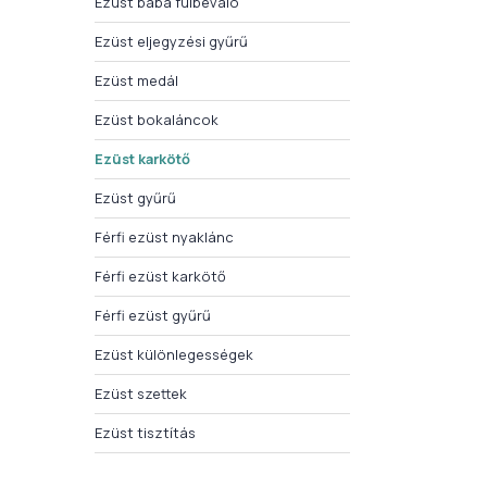
Ezüst baba fülbevaló
Ezüst eljegyzési gyűrű
Ezüst medál
Ezüst bokaláncok
Ezüst karkötő
Ezüst gyűrű
Férfi ezüst nyaklánc
Férfi ezüst karkötő
Férfi ezüst gyűrű
Ezüst különlegességek
Ezüst szettek
Ezüst tisztítás