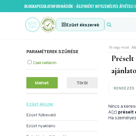
BLOG
KAPCSOLAT
INFORMÁCIÓK - ÁSZF
MIÉRT MI?
SZEMÉLYES ÁTVÉTELI
Ezüst ékszerek
Ak
Itt vagy most:
PARAMÉTEREK SZŰRÉSE
Préselt
Csak raktáron
ajánlat
Mehet
Töröl
RENDEZÉS
Ezüst ékszer
Nincs a keres
A(z)
préselt
Ezüst fülbevaló
Ha személyes 
Ezüst nyaklánc