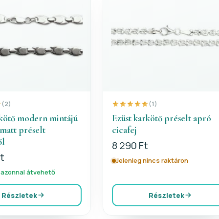
(2)
(1)
rkötő modern mintájú
Ezüst karkötő préselt apró
 matt préselt
cicafej
ől
8 290 Ft
t
Jelenleg nincs raktáron
 azonnal átvehető
Részletek
Részletek