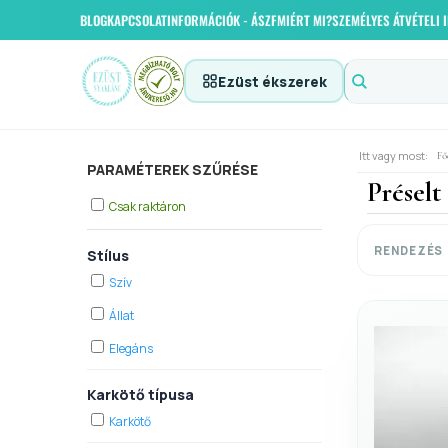
BLOG
KAPCSOLAT
INFORMÁCIÓK - ÁSZF
MIÉRT MI?
SZEMÉLYES ÁTVÉTELI
Ezüst ékszerek
Itt vagy most:
Fő
PARAMÉTEREK SZŰRÉSE
Préselt
Csak raktáron
RENDEZÉS
Stílus
Szív
Állat
Elegáns
Karkötő típusa
Karkötő