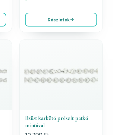
Részletek
Ezüst karkötő préselt patkó
mintával
10 790 Ft