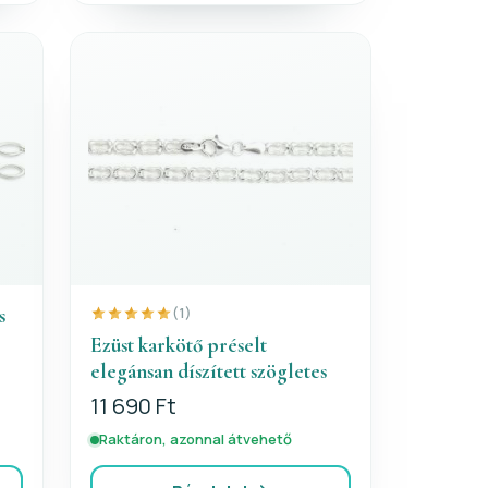
s
(1)
Ezüst karkötő préselt
elegánsan díszített szögletes
11 690 Ft
Raktáron, azonnal átvehető