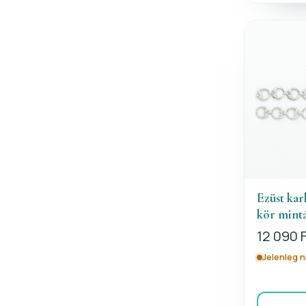
Ezüst kar
kör mint
12 090 
Jelenleg 