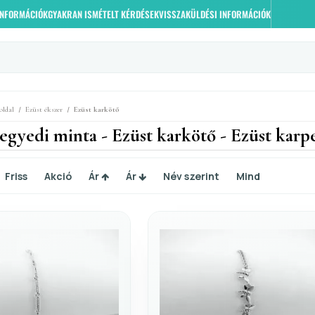
 INFORMÁCIÓK
GYAKRAN ISMÉTELT KÉRDÉSEK
VISSZAKÜLDÉSI INFORMÁCIÓK
/
/
oldal
Ezüst ékszer
Ezüst karkötő
 egyedi minta - Ezüst karkötő - Ezüst karp
Friss
Akció
Ár
Ár
Név szerint
Mind