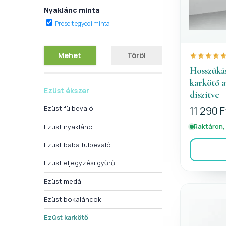
Nyaklánc minta
Préselt egyedi minta
Mehet
Töröl
Hosszúkás
karkötő 
Ezüst ékszer
díszítve
Ezüst fülbevaló
11 290 F
Raktáron,
Ezüst nyaklánc
Ezüst baba fülbevaló
Ezüst eljegyzési gyűrű
Ezüst medál
Ezüst bokaláncok
Ezüst karkötő