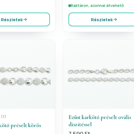
Raktáron, azonnal átvehető
Részletek
Részletek
Ezüst karkötő préselt ovális
(1)
díszítéssel
kötő préselt körös
7 590 Ft