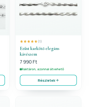
(1)
Ezüst karkötő elegáns
kávészem
7 990 Ft
Raktáron, azonnal átvehető
Részletek