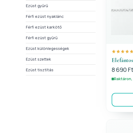
Ezüst gyűrű
Férfi ezüst nyaklánc
Férfi ezüst karkötő
Férfi ezüst gyűrű
Ezüst különlegességek
Ezüst szettek
Elefántos
8 690 F
Ezüst tisztítás
Raktáron,