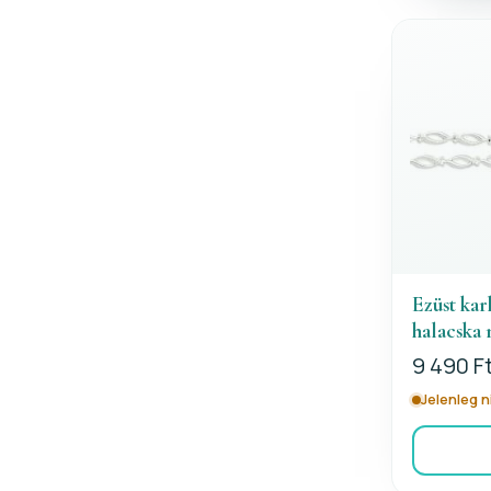
Ezüst kar
halacska 
9 490 F
Jelenleg 