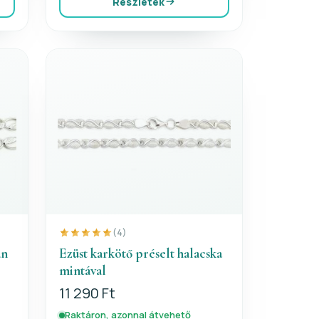
Részletek
(4)
an
Ezüst karkötő préselt halacska
mintával
11 290 Ft
Raktáron, azonnal átvehető