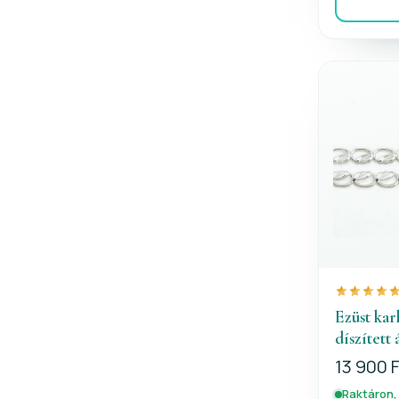
Ezüst kar
díszített
13 900 
Raktáron,