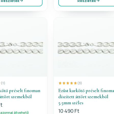
Részletek
Részletek
(1)
(3)
kötő préselt finoman
Ezüst karkötő préselt finom
 áttört szemekből
díszített áttört szemekből
5.5mm széles
Ft
10 490 Ft
 azonnal átvehető