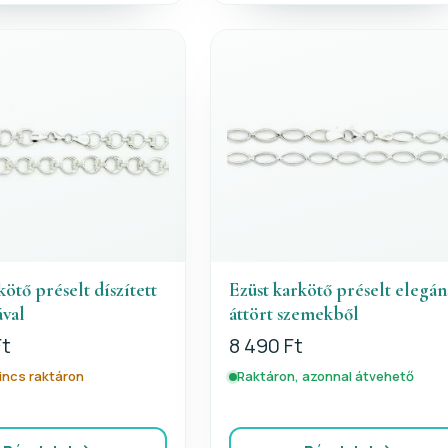
kötő préselt díszített
Ezüst karkötő préselt elegán
ával
áttört szemekből
Ft
8 490 Ft
nincs raktáron
Raktáron, azonnal átvehető