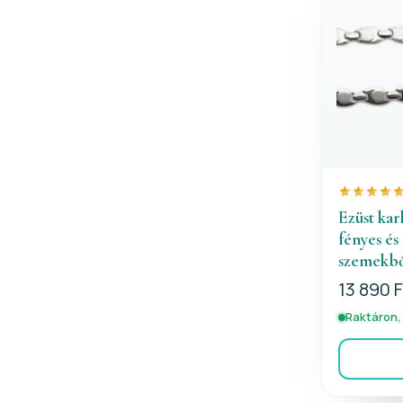
Ezüst ka
fényes és
szemekb
13 890 F
Raktáron,