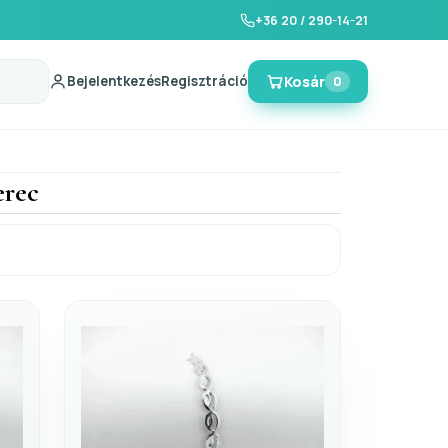
+36 20 / 290-14-21
Bejelentkezés
Regisztráció
Kosár
0
erec