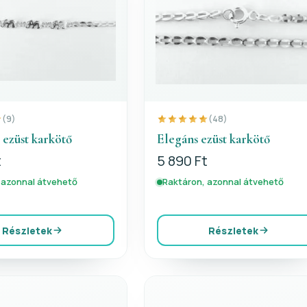
(9)
(48)
 ezüst karkötő
Elegáns ezüst karkötő
t
5 890 Ft
 azonnal átvehető
Raktáron, azonnal átvehető
Részletek
Részletek