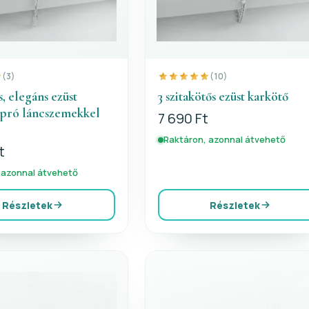
(3)
(10)
, elegáns ezüst
3 szitakötős ezüst karkötő
apró láncszemekkel
7 690 Ft
Raktáron, azonnal átvehető
t
 azonnal átvehető
Részletek
Részletek