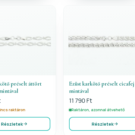
kötő préselt áttört
Ezüst karkötő préselt cicafej
mintával
mintával
t
11 790 Ft
nincs raktáron
Raktáron, azonnal átvehető
Részletek
Részletek