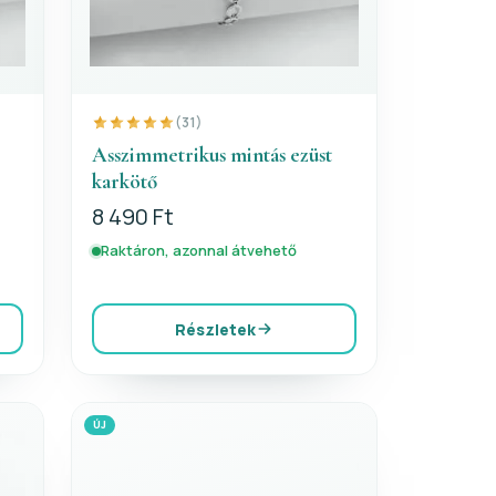
(31)
Asszimmetrikus mintás ezüst
karkötő
8 490 Ft
Raktáron, azonnal átvehető
Részletek
ÚJ