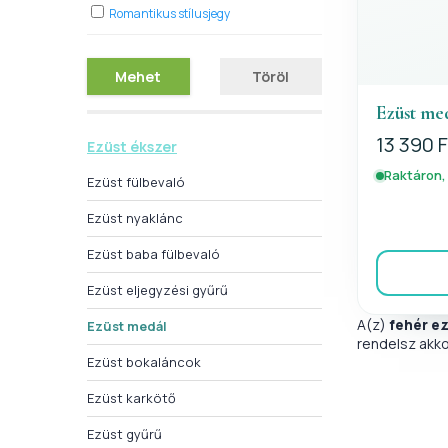
Romantikus stílusjegy
Mehet
Töröl
Ezüst med
13 390 F
Ezüst ékszer
Raktáron,
Ezüst fülbevaló
Ezüst nyaklánc
Ezüst baba fülbevaló
Ezüst eljegyzési gyűrű
A(z)
fehér e
Ezüst medál
rendelsz akko
Ezüst bokaláncok
Ezüst karkötő
Ezüst gyűrű