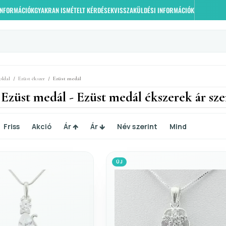
 INFORMÁCIÓK
GYAKRAN ISMÉTELT KÉRDÉSEK
VISSZAKÜLDÉSI INFORMÁCIÓK
/
/
oldal
Ezüst ékszer
Ezüst medál
 Ezüst medál - Ezüst medál ékszerek ár sz
Friss
Akció
Ár
Ár
Név szerint
Mind
ÚJ