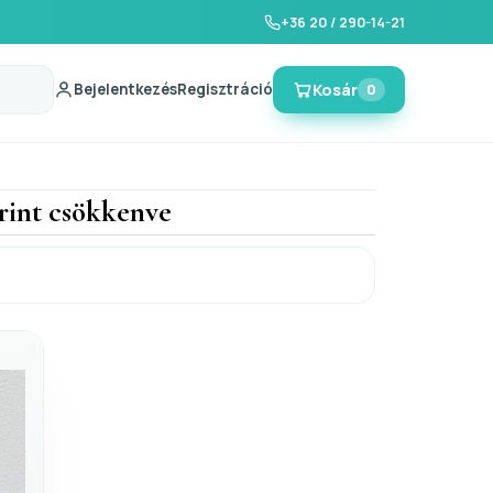
+36 20 / 290-14-21
Bejelentkezés
Regisztráció
Kosár
0
erint csökkenve