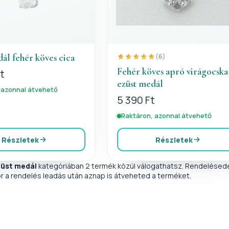
ál fehér köves cica
(6)
Fehér köves apró virágocska
t
ezüst medál
 azonnal átvehető
5 390 Ft
Raktáron, azonnal átvehető
Részletek
Részletek
züst medál
kategóriában 2 termék közül válogathatsz. Rendelésedet
r a rendelés leadás után aznap is átveheted a terméket.