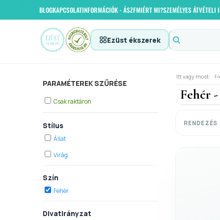
BLOG
KAPCSOLAT
INFORMÁCIÓK - ÁSZF
MIÉRT MI?
SZEMÉLYES ÁTVÉTELI
Ezüst ékszerek
Itt vagy most:
Fő
PARAMÉTEREK SZŰRÉSE
Fehér -
Csak raktáron
RENDEZÉS
Stílus
Állat
Virág
Szín
Fehér
Divatirányzat