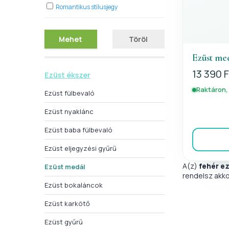
Romantikus stílusjegy
Mehet
Töröl
Ezüst med
13 390 F
Ezüst ékszer
Raktáron,
Ezüst fülbevaló
Ezüst nyaklánc
Ezüst baba fülbevaló
Ezüst eljegyzési gyűrű
A(z)
fehér e
Ezüst medál
rendelsz akko
Ezüst bokaláncok
Ezüst karkötő
Ezüst gyűrű