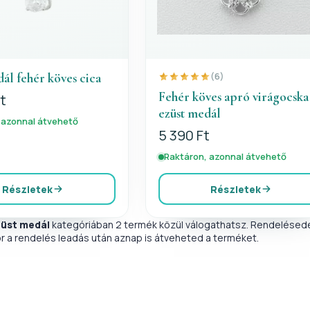
ál fehér köves cica
(6)
Fehér köves apró virágocska
t
ezüst medál
 azonnal átvehető
5 390 Ft
Raktáron, azonnal átvehető
Részletek
Részletek
züst medál
kategóriában 2 termék közül válogathatsz. Rendelésedet
r a rendelés leadás után aznap is átveheted a terméket.