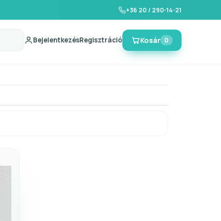
+36 20 / 290-14-21
Bejelentkezés
Regisztráció
Kosár
0