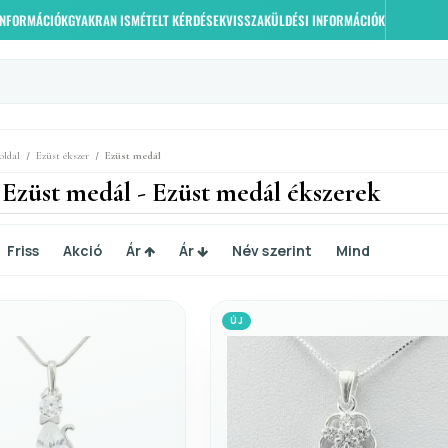
 INFORMÁCIÓK
GYAKRAN ISMÉTELT KÉRDÉSEK
VISSZAKÜLDÉSI INFORMÁCIÓK
/
/
oldal
Ezüst ékszer
Ezüst medál
 Ezüst medál - Ezüst medál ékszerek
Friss
Akció
Ár
Ár
Név szerint
Mind
ÚJ