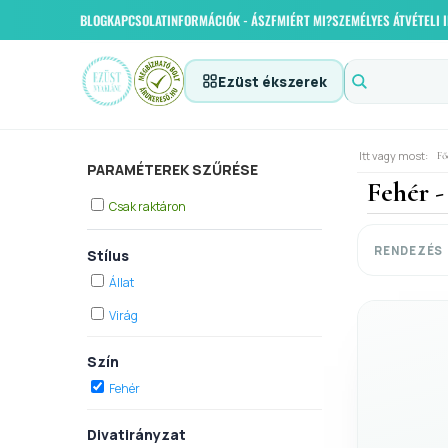
BLOG
KAPCSOLAT
INFORMÁCIÓK - ÁSZF
MIÉRT MI?
SZEMÉLYES ÁTVÉTELI
Ezüst ékszerek
Itt vagy most:
Fő
PARAMÉTEREK SZŰRÉSE
Fehér -
Csak raktáron
RENDEZÉS
Stílus
Állat
Virág
Szín
Fehér
Divatirányzat