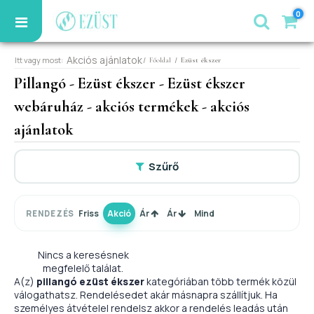
0
Akciós ajánlatok
Itt vagy most:
/
/
Főoldal
Ezüst ékszer
Pillangó - Ezüst ékszer - Ezüst ékszer
webáruház - akciós termékek - akciós
ajánlatok
Szűrő
Friss
Akció
Ár
Ár
Mind
RENDEZÉS
Nincs a keresésnek
megfelelő találat.
A(z)
pillangó ezüst ékszer
kategóriában több termék közül
válogathatsz. Rendelésedet akár másnapra szállítjuk. Ha
személyes átvételel rendelsz akkor a rendelés leadás után