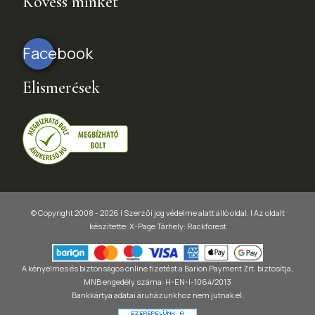
Kövess minket
Facebook
Elismerések
© Copyright 2008 - 2026 | Szerzői jog védelme alatt álló oldal. |
Az oldalt
készítette:
X-Page
Tárhely: Rackforest
A kényelmes és biztonságos online fizetést a Barion Payment Zrt. biztosítja,
MNB engedély száma: H-EN-I-1064/2013
Bankkártya adatai áruházunkhoz nem jutnak el.