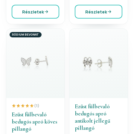
Részletek
Részletek
RÓDIUM BEVONAT
Ezüst fülbevaló
(1)
bedugós apró
Ezüst fülbevaló
antikolt jellegű
bedugós apró köves
pillangó
pillangó