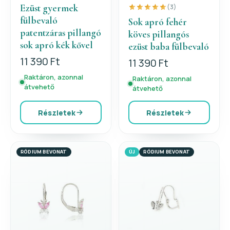
Ezüst gyermek
(3)
fülbevaló
Sok apró fehér
patentzáras pillangó
köves pillangós
sok apró kék kővel
ezüst baba fülbevaló
11 390 Ft
11 390 Ft
Raktáron, azonnal
Raktáron, azonnal
átvehető
átvehető
Részletek
Részletek
RÓDIUM BEVONAT
ÚJ
RÓDIUM BEVONAT