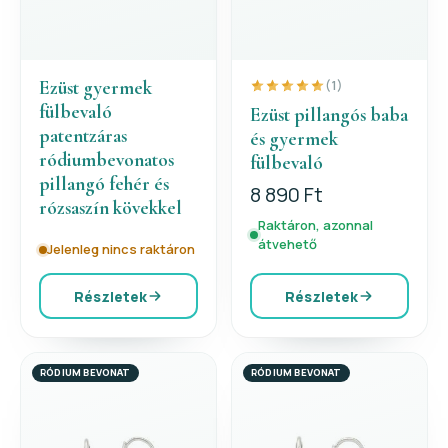
Ezüst gyermek
(1)
fülbevaló
Ezüst pillangós baba
patentzáras
és gyermek
ródiumbevonatos
fülbevaló
pillangó fehér és
8 890 Ft
rózsaszín kövekkel
Raktáron, azonnal
átvehető
Jelenleg nincs raktáron
Részletek
Részletek
RÓDIUM BEVONAT
RÓDIUM BEVONAT