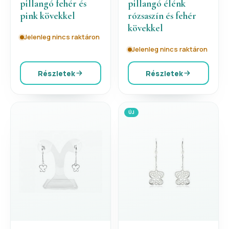
pillangó fehér és
pillangó élénk
pink kövekkel
rózsaszín és fehér
kövekkel
Jelenleg nincs raktáron
Jelenleg nincs raktáron
Részletek
Részletek
ÚJ