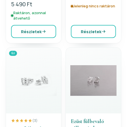
5 490 Ft
Jelenleg nincs raktáron
Raktáron, azonnal
átvehető
Részletek
Részletek
ÚJ
Ezüst fülbevaló
(3)