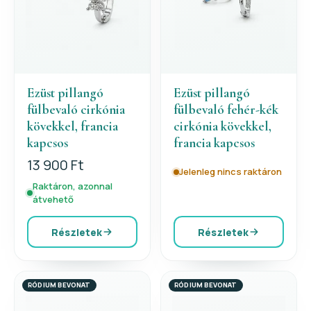
Ezüst pillangó
Ezüst pillangó
fülbevaló cirkónia
fülbevaló fehér-kék
kövekkel, francia
cirkónia kövekkel,
kapcsos
francia kapcsos
13 900 Ft
Jelenleg nincs raktáron
Raktáron, azonnal
átvehető
Részletek
Részletek
RÓDIUM BEVONAT
RÓDIUM BEVONAT