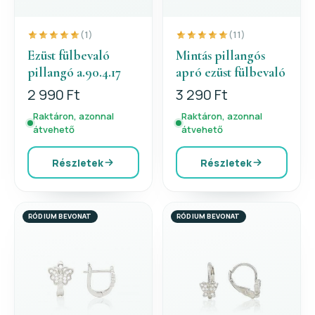
(1)
(11)
Ezüst fülbevaló
Mintás pillangós
pillangó a.90.4.17
apró ezüst fülbevaló
2 990 Ft
3 290 Ft
Raktáron, azonnal
Raktáron, azonnal
átvehető
átvehető
Részletek
Részletek
RÓDIUM BEVONAT
RÓDIUM BEVONAT