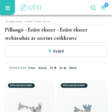
0
Itt vagy most:
/
Főoldal
Ezüst ékszer
Pillangó - Ezüst ékszer - Ezüst ékszer
webáruház ár szerint csökkenve
Szűrő
Friss
Akció
Ár
Ár
Mind
RENDEZÉS
RÓDIUM BEVONAT
RÓDIUM BEVONAT