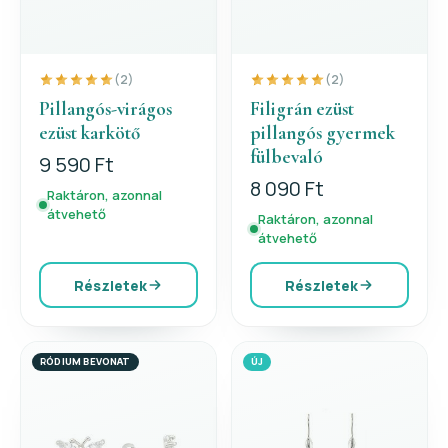
(2)
(2)
Pillangós-virágos
Filigrán ezüst
ezüst karkötő
pillangós gyermek
fülbevaló
9 590 Ft
8 090 Ft
Raktáron, azonnal
átvehető
Raktáron, azonnal
átvehető
Részletek
Részletek
RÓDIUM BEVONAT
ÚJ