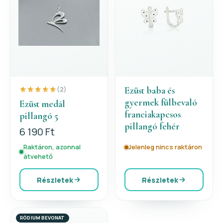
Ezüst baba és
(2)
gyermek fülbevaló
Ezüst medál
franciakapcsos
pillangó 5
pillangó fehér
6 190 Ft
Raktáron, azonnal
Jelenleg nincs raktáron
átvehető
Részletek
Részletek
RÓDIUM BEVONAT