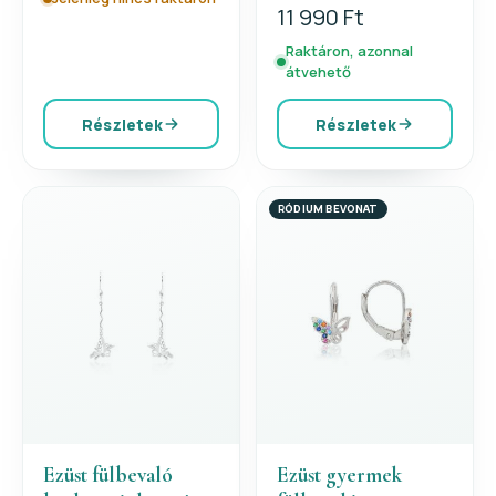
11 990 Ft
Raktáron, azonnal
átvehető
Részletek
Részletek
RÓDIUM BEVONAT
Ezüst fülbevaló
Ezüst gyermek