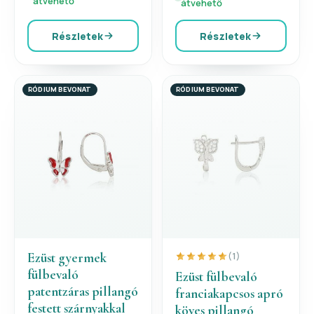
átvehető
átvehető
Részletek
Részletek
RÓDIUM BEVONAT
RÓDIUM BEVONAT
Ezüst gyermek
(1)
fülbevaló
Ezüst fülbevaló
patentzáras pillangó
franciakapcsos apró
festett szárnyakkal
köves pillangó