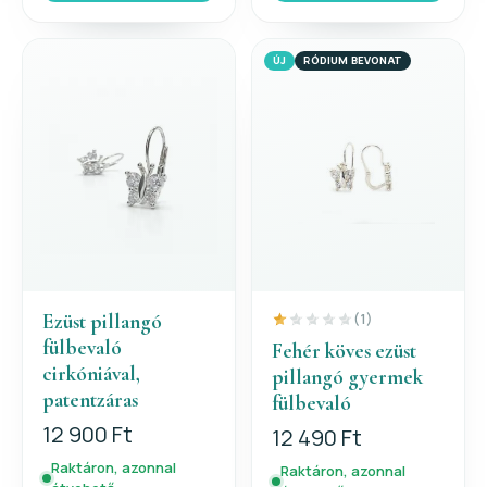
ÚJ
RÓDIUM BEVONAT
Ezüst pillangó
(1)
fülbevaló
Fehér köves ezüst
cirkóniával,
pillangó gyermek
patentzáras
fülbevaló
12 900 Ft
12 490 Ft
Raktáron, azonnal
Raktáron, azonnal