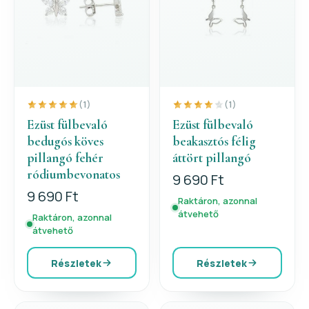
(1)
(1)
Ezüst fülbevaló
Ezüst fülbevaló
bedugós köves
beakasztós félig
pillangó fehér
áttört pillangó
ródiumbevonatos
9 690 Ft
9 690 Ft
Raktáron, azonnal
átvehető
Raktáron, azonnal
átvehető
Részletek
Részletek