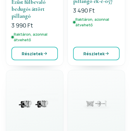
pillangó ek-e-057
Ezüst fülbevaló
bedugós áttört
3 490 Ft
pillangó
Raktáron, azonnal
3 990 Ft
átvehető
Raktáron, azonnal
átvehető
Részletek
Részletek