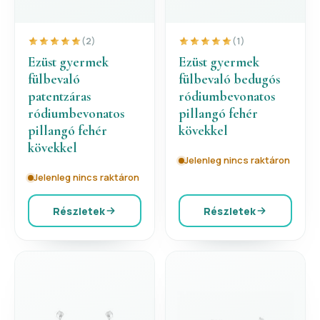
(2)
(1)
Ezüst gyermek
Ezüst gyermek
fülbevaló
fülbevaló bedugós
patentzáras
ródiumbevonatos
ródiumbevonatos
pillangó fehér
pillangó fehér
kövekkel
kövekkel
Jelenleg nincs raktáron
Jelenleg nincs raktáron
Részletek
Részletek