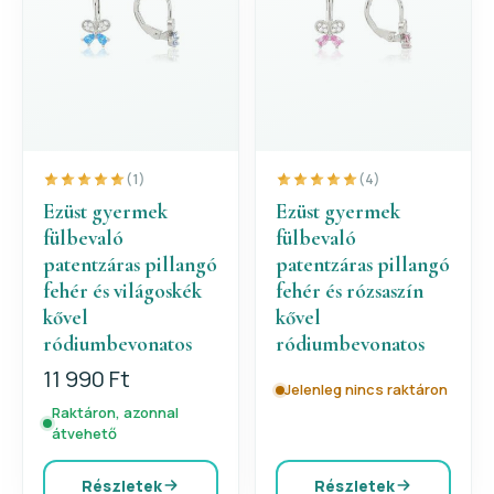
(1)
(4)
Ezüst gyermek
Ezüst gyermek
fülbevaló
fülbevaló
patentzáras pillangó
patentzáras pillangó
fehér és világoskék
fehér és rózsaszín
kővel
kővel
ródiumbevonatos
ródiumbevonatos
11 990 Ft
Jelenleg nincs raktáron
Raktáron, azonnal
átvehető
Részletek
Részletek