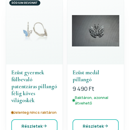
RÓDIUM BEVONAT
Ezüst gyermek
Ezüst medál
fülbevaló
pillangó
patentzáras pillangó
9 490 Ft
félig köves
Raktáron, azonnal
világoskék
átvehető
Jelenleg nincs raktáron
Részletek
Részletek