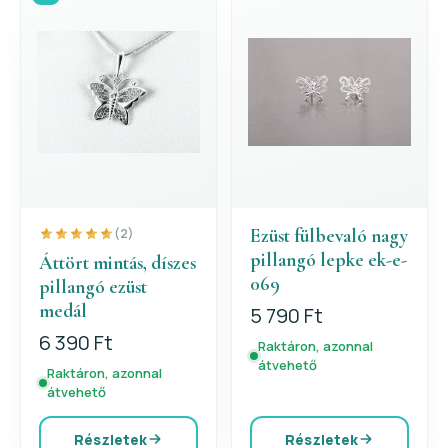
Ezüst fülbevaló nagy
(2)
pillangó lepke ek-e-
Áttört mintás, díszes
069
pillangó ezüst
medál
5 790 Ft
6 390 Ft
Raktáron, azonnal
átvehető
Raktáron, azonnal
átvehető
Részletek
Részletek