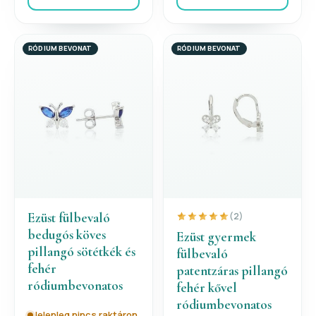
RÓDIUM BEVONAT
RÓDIUM BEVONAT
Ezüst fülbevaló
(2)
bedugós köves
Ezüst gyermek
pillangó sötétkék és
fülbevaló
fehér
patentzáras pillangó
ródiumbevonatos
fehér kővel
ródiumbevonatos
Jelenleg nincs raktáron