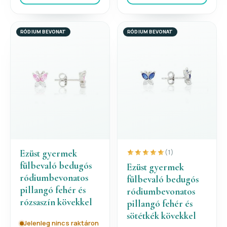
RÓDIUM BEVONAT
RÓDIUM BEVONAT
Ezüst gyermek
(1)
fülbevaló bedugós
Ezüst gyermek
ródiumbevonatos
fülbevaló bedugós
pillangó fehér és
ródiumbevonatos
rózsaszín kövekkel
pillangó fehér és
sötétkék kövekkel
Jelenleg nincs raktáron