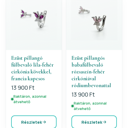
Ezüst pillangó
Ezüst pillangós
fülbevaló lila-fehér
babafülbevaló
cirkónia kövekkel,
rózsaszín-fehér
francia kapcsos
cirkóniával
ródiumbevonattal
13 900 Ft
13 900 Ft
Raktáron, azonnal
átvehető
Raktáron, azonnal
átvehető
Részletek
Részletek