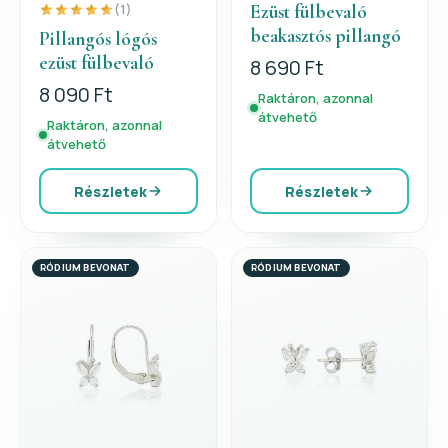
Ezüst fülbevaló
(1)
beakasztós pillangó
Pillangós lógós
ezüst fülbevaló
8 690 Ft
8 090 Ft
Raktáron, azonnal
átvehető
Raktáron, azonnal
átvehető
Részletek
Részletek
RÓDIUM BEVONAT
RÓDIUM BEVONAT