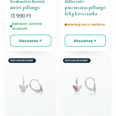
beakasztós hosszú
fülbevaló
áttört pillangó
patentzáras pillangó
félig köves tarka
13 990 Ft
Raktáron, azonnal
Jelenleg nincs raktáron
átvehető
Részletek
Részletek
RÓDIUM BEVONAT
RÓDIUM BEVONAT