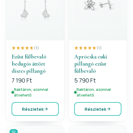
(1)
(1)
Ezüst fülbevaló
Aprócska cuki
bedugós áttört
pillangó ezüst
díszes pillangó
fülbevaló
7 190 Ft
5 790 Ft
Raktáron, azonnal
Raktáron, azonnal
átvehető
átvehető
Részletek
Részletek
ÚJ