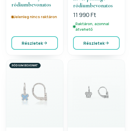
ródiumbevonatos
ródiumbevonatos
11 990 Ft
Jelenleg nincs raktáron
Raktáron, azonnal
átvehető
Részletek
Részletek
RÓDIUM BEVONAT