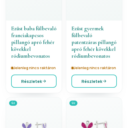
Ezüst baba fülbevaló
Ezüst gyermek
franciakapcsos
fülbevaló
pillangó apró fehér
patentzáras pillangó
kövekkel
apró fehér kövekkel
ródiumbevonatos
ródiumbevonatos
Jelenleg nincs raktáron
Jelenleg nincs raktáron
Részletek
Részletek
ÚJ
ÚJ