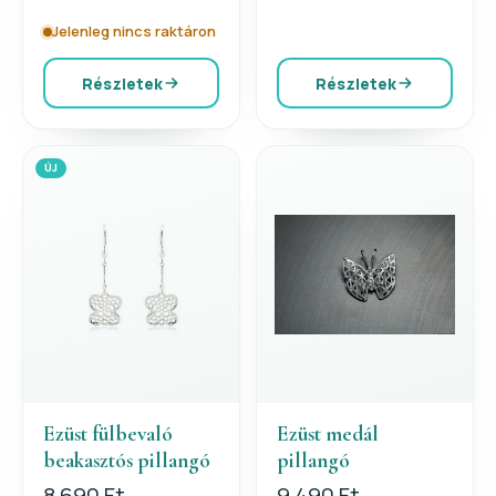
Jelenleg nincs raktáron
Részletek
Részletek
ÚJ
Ezüst fülbevaló
Ezüst medál
beakasztós pillangó
pillangó
8 690 Ft
9 490 Ft