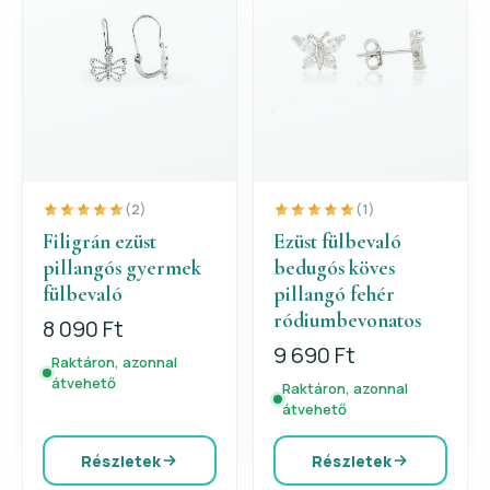
(2)
(1)
Filigrán ezüst
Ezüst fülbevaló
pillangós gyermek
bedugós köves
fülbevaló
pillangó fehér
ródiumbevonatos
8 090 Ft
9 690 Ft
Raktáron, azonnal
átvehető
Raktáron, azonnal
átvehető
Részletek
Részletek