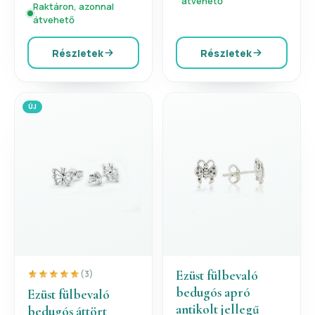
átvehető
Raktáron, azonnal
átvehető
Részletek
Részletek
ÚJ
Ezüst fülbevaló
(3)
bedugós apró
Ezüst fülbevaló
antikolt jellegű
bedugós áttört