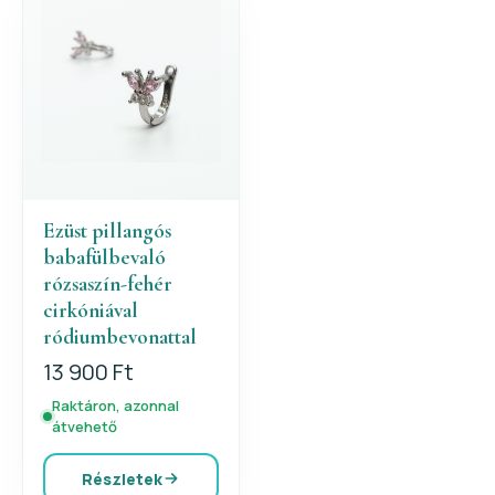
Ezüst pillangós
babafülbevaló
rózsaszín-fehér
cirkóniával
ródiumbevonattal
13 900 Ft
Raktáron, azonnal
átvehető
Részletek