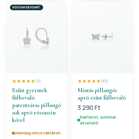
RÓDIUM BEVONAT
(1)
(11)
Ezüst gyermek
Mintás pillangós
fülbevaló
apró ezüst fülbevaló
patentzáras pillangó
3 290 Ft
sok apró rózsaszín
Raktáron, azonnal
kővel
átvehető
Jelenleg nincs raktáron