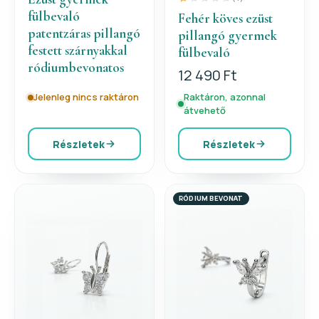
fülbevaló
Fehér köves ezüst
patentzáras pillangó
pillangó gyermek
festett szárnyakkal
fülbevaló
ródiumbevonatos
12 490 Ft
Jelenleg nincs raktáron
Raktáron, azonnal
átvehető
Részletek
Részletek
RÓDIUM BEVONAT