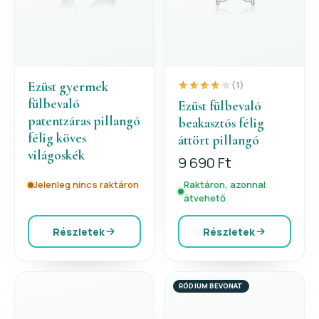
Ezüst gyermek
(1)
fülbevaló
Ezüst fülbevaló
patentzáras pillangó
beakasztós félig
félig köves
áttört pillangó
világoskék
9 690 Ft
Jelenleg nincs raktáron
Raktáron, azonnal
átvehető
Részletek
Részletek
RÓDIUM BEVONAT