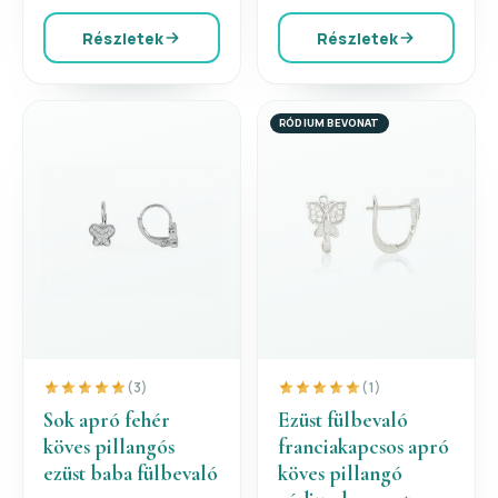
Részletek
Részletek
RÓDIUM BEVONAT
(3)
(1)
Sok apró fehér
Ezüst fülbevaló
köves pillangós
franciakapcsos apró
ezüst baba fülbevaló
köves pillangó