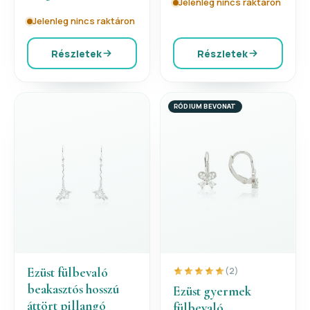
Jelenleg nincs raktáron
Jelenleg nincs raktáron
Részletek
Részletek
RÓDIUM BEVONAT
Ezüst fülbevaló
(2)
beakasztós hosszú
Ezüst gyermek
áttört pillangó
fülbevaló