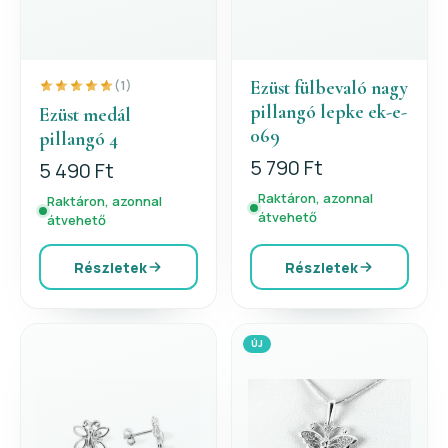
Ezüst fülbevaló nagy
(1)
pillangó lepke ek-e-
Ezüst medál
069
pillangó 4
5 790 Ft
5 490 Ft
Raktáron, azonnal
Raktáron, azonnal
átvehető
átvehető
Részletek
Részletek
ÚJ