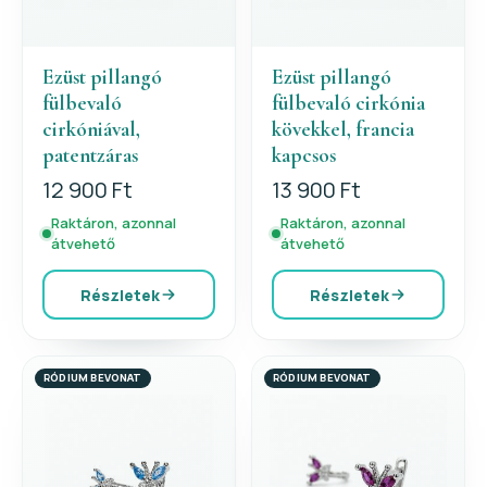
Ezüst pillangó
Ezüst pillangó
fülbevaló
fülbevaló cirkónia
cirkóniával,
kövekkel, francia
patentzáras
kapcsos
12 900 Ft
13 900 Ft
Raktáron, azonnal
Raktáron, azonnal
átvehető
átvehető
Részletek
Részletek
RÓDIUM BEVONAT
RÓDIUM BEVONAT