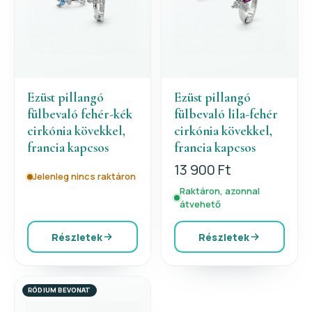
Ezüst pillangó
Ezüst pillangó
fülbevaló fehér-kék
fülbevaló lila-fehér
cirkónia kövekkel,
cirkónia kövekkel,
francia kapcsos
francia kapcsos
13 900 Ft
Jelenleg nincs raktáron
Raktáron, azonnal
átvehető
Részletek
Részletek
RÓDIUM BEVONAT