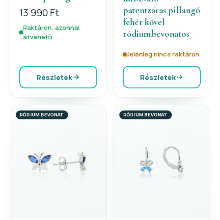
patentzáras pillangó
13 990 Ft
fehér kővel
Raktáron, azonnal
ródiumbevonatos
átvehető
Jelenleg nincs raktáron
Részletek
Részletek
RÓDIUM BEVONAT
RÓDIUM BEVONAT