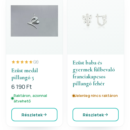
Ezüst baba és
(2)
gyermek fülbevaló
Ezüst medál
franciakapcsos
pillangó 5
pillangó fehér
6 190 Ft
Raktáron, azonnal
Jelenleg nincs raktáron
átvehető
Részletek
Részletek