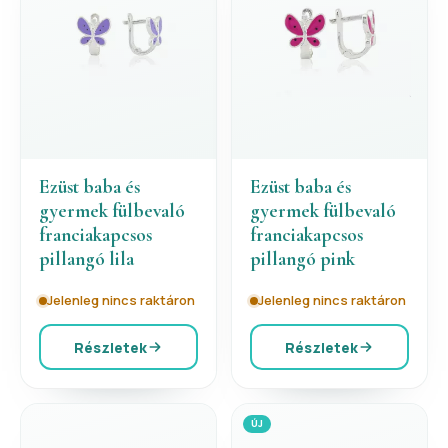
Ezüst baba és
Ezüst baba és
gyermek fülbevaló
gyermek fülbevaló
franciakapcsos
franciakapcsos
pillangó lila
pillangó pink
Jelenleg nincs raktáron
Jelenleg nincs raktáron
Részletek
Részletek
ÚJ