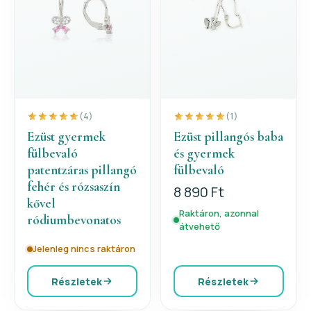
(4)
(1)
Ezüst gyermek
Ezüst pillangós baba
fülbevaló
és gyermek
patentzáras pillangó
fülbevaló
fehér és rózsaszín
8 890 Ft
kővel
Raktáron, azonnal
ródiumbevonatos
átvehető
Jelenleg nincs raktáron
Részletek
Részletek