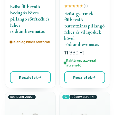
Ezüst fülbevaló
(1)
bedugós köves
Ezüst gyermek
pillangó sötétkék és
fülbevaló
fehér
patentzáras pillangó
ródiumbevonatos
fehér és világoskék
kővel
Jelenleg nincs raktáron
ródiumbevonatos
11 990 Ft
Raktáron, azonnal
átvehető
Részletek
Részletek
RÓDIUM BEVONAT
ÚJ
RÓDIUM BEVONAT