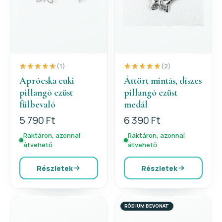
(1)
(2)
Aprócska cuki
Áttört mintás, díszes
pillangó ezüst
pillangó ezüst
fülbevaló
medál
5 790 Ft
6 390 Ft
Raktáron, azonnal
Raktáron, azonnal
átvehető
átvehető
Részletek
Részletek
RÓDIUM BEVONAT