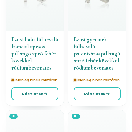
Ezüst baba fülbevaló
Ezüst gyermek
franciakapcsos
fülbevaló
pillangó apró fehér
patentzáras pillangó
kövekkel
apró fehér kövekkel
ródiumbevonatos
ródiumbevonatos
Jelenleg nincs raktáron
Jelenleg nincs raktáron
Részletek
Részletek
ÚJ
ÚJ