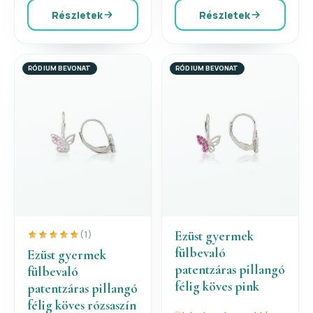
Részletek
Részletek
RÓDIUM BEVONAT
RÓDIUM BEVONAT
Ezüst gyermek
(1)
fülbevaló
Ezüst gyermek
patentzáras pillangó
fülbevaló
félig köves pink
patentzáras pillangó
félig köves rózsaszín