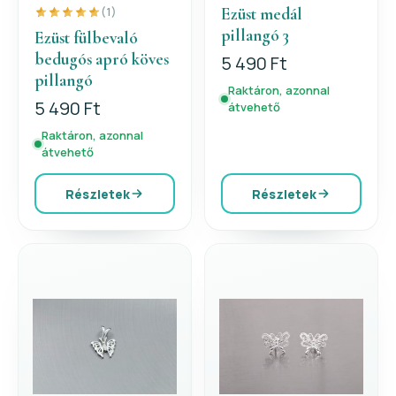
Ezüst medál
(1)
pillangó 3
Ezüst fülbevaló
bedugós apró köves
5 490 Ft
pillangó
Raktáron, azonnal
5 490 Ft
átvehető
Raktáron, azonnal
átvehető
Részletek
Részletek