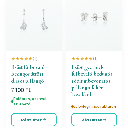
(1)
(1)
Ezüst fülbevaló
Ezüst gyermek
bedugós áttört
fülbevaló bedugós
díszes pillangó
ródiumbevonatos
pillangó fehér
7 190 Ft
kövekkel
Raktáron, azonnal
átvehető
Jelenleg nincs raktáron
Részletek
Részletek