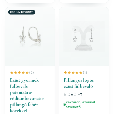
RÓDIUM BEVONAT
(2)
(1)
Ezüst gyermek
Pillangós lógós
fülbevaló
ezüst fülbevaló
patentzáras
8 090 Ft
ródiumbevonatos
Raktáron, azonnal
pillangó fehér
átvehető
kövekkel