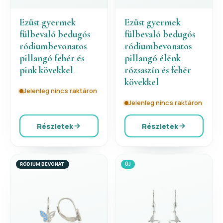
Ezüst gyermek
Ezüst gyermek
fülbevaló bedugós
fülbevaló bedugós
ródiumbevonatos
ródiumbevonatos
pillangó fehér és
pillangó élénk
pink kövekkel
rózsaszín és fehér
kövekkel
Jelenleg nincs raktáron
Jelenleg nincs raktáron
Részletek
Részletek
RÓDIUM BEVONAT
ÚJ