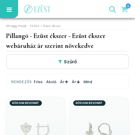
0
Itt vagy most:
/
Főoldal
Ezüst ékszer
Pillangó - Ezüst ékszer - Ezüst ékszer
webáruház ár szerint növekedve
Szűrő
Friss
Akció
Ár
Ár
Mind
RENDEZÉS
RÓDIUM BEVONAT
RÓDIUM BEVONAT