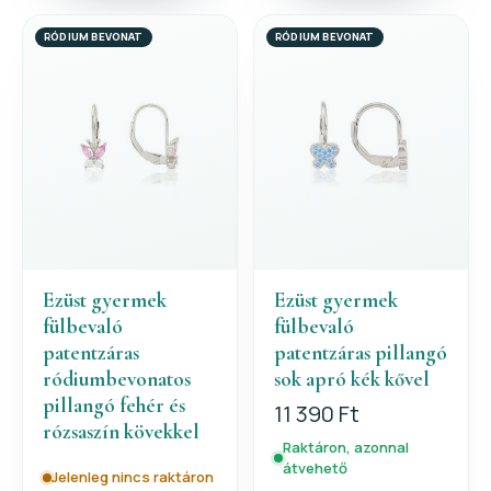
RÓDIUM BEVONAT
RÓDIUM BEVONAT
Ezüst gyermek
Ezüst gyermek
fülbevaló
fülbevaló
patentzáras
patentzáras pillangó
ródiumbevonatos
sok apró kék kővel
pillangó fehér és
11 390 Ft
rózsaszín kövekkel
Raktáron, azonnal
átvehető
Jelenleg nincs raktáron