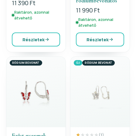
ródiumbevonatos
11 390 Ft
11 990 Ft
Raktáron, azonnal
átvehető
Raktáron, azonnal
átvehető
Részletek
Részletek
RÓDIUM BEVONAT
ÚJ
RÓDIUM BEVONAT
Ezüst gyermek
(1)