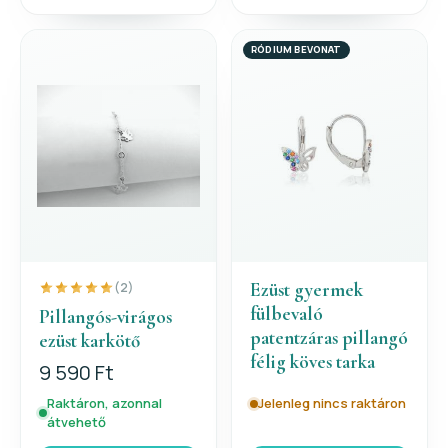
RÓDIUM BEVONAT
Ezüst gyermek
(2)
fülbevaló
Pillangós-virágos
patentzáras pillangó
ezüst karkötő
félig köves tarka
9 590 Ft
Raktáron, azonnal
Jelenleg nincs raktáron
átvehető