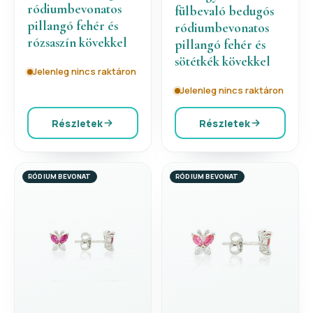
ródiumbevonatos
fülbevaló bedugós
pillangó fehér és
ródiumbevonatos
rózsaszín kövekkel
pillangó fehér és
sötétkék kövekkel
Jelenleg nincs raktáron
Jelenleg nincs raktáron
Részletek
Részletek
RÓDIUM BEVONAT
RÓDIUM BEVONAT