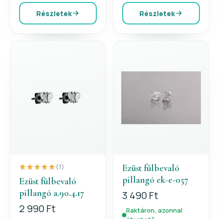
Részletek
Részletek
Ezüst fülbevaló
(1)
pillangó ek-e-057
Ezüst fülbevaló
pillangó a.90.4.17
3 490 Ft
2 990 Ft
Raktáron, azonnal