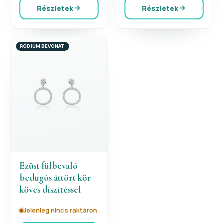
Részletek
Részletek
RÓDIUM BEVONAT
Ezüst fülbevaló
bedugós áttört kör
köves díszítéssel
Jelenleg nincs raktáron