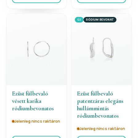
ÚJ
RÓDIUM BEVONAT
Ezüst fülbevaló
Ezüst fülbevaló
vésett karika
patentzáras elegáns
ródiumbevonatos
hullámmintás
ródiumbevonatos
Jelenleg nincs raktáron
Jelenleg nincs raktáron