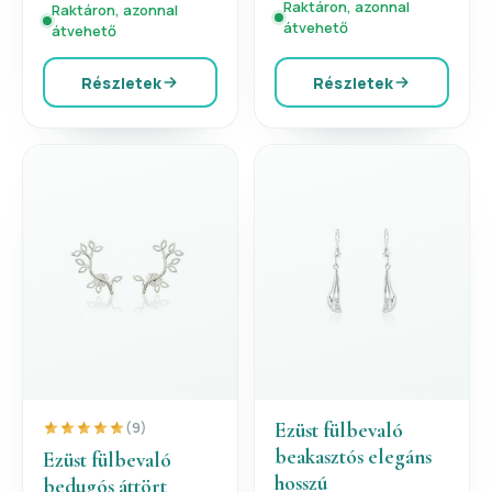
Raktáron, azonnal
Raktáron, azonnal
átvehető
átvehető
Részletek
Részletek
Ezüst fülbevaló
(9)
beakasztós elegáns
Ezüst fülbevaló
hosszú
bedugós áttört