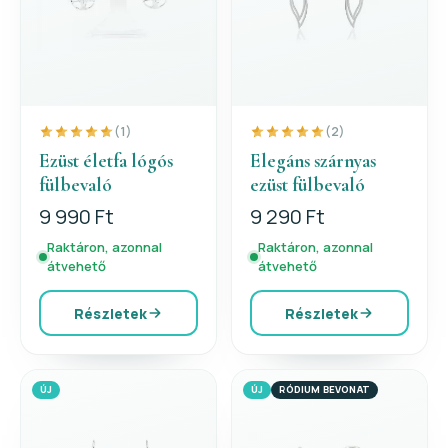
(1)
(2)
Ezüst életfa lógós
Elegáns szárnyas
fülbevaló
ezüst fülbevaló
9 990 Ft
9 290 Ft
Raktáron, azonnal
Raktáron, azonnal
átvehető
átvehető
Részletek
Részletek
ÚJ
ÚJ
RÓDIUM BEVONAT