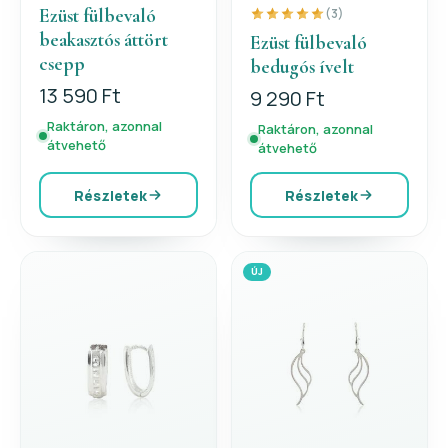
Ezüst fülbevaló
(3)
beakasztós áttört
Ezüst fülbevaló
csepp
bedugós ívelt
13 590 Ft
9 290 Ft
Raktáron, azonnal
Raktáron, azonnal
átvehető
átvehető
Részletek
Részletek
ÚJ