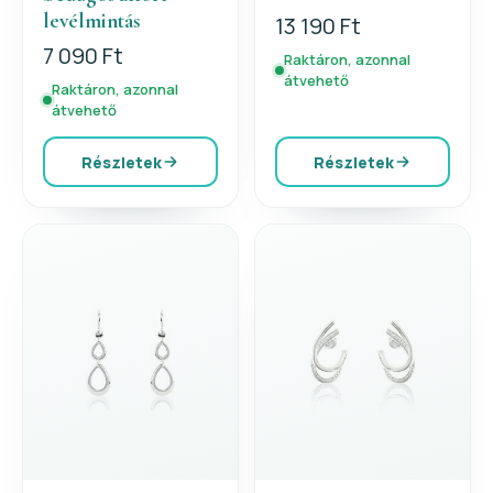
levélmintás
13 190 Ft
7 090 Ft
Raktáron, azonnal
átvehető
Raktáron, azonnal
átvehető
Részletek
Részletek