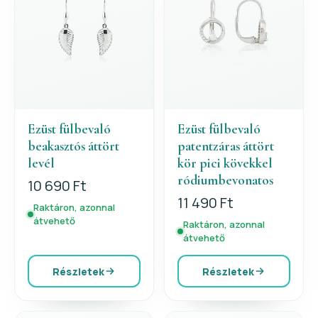
Ezüst fülbevaló
Ezüst fülbevaló
beakasztós áttört
patentzáras áttört
levél
kör pici kövekkel
ródiumbevonatos
10 690 Ft
11 490 Ft
Raktáron, azonnal
átvehető
Raktáron, azonnal
átvehető
Részletek
Részletek