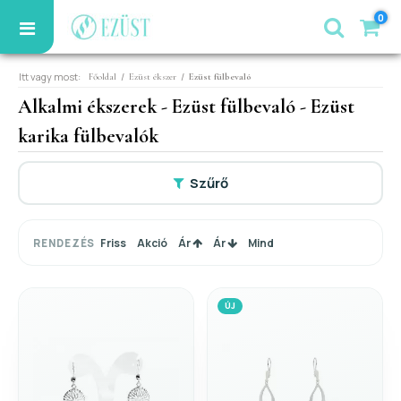
0
Itt vagy most:
/
/
Főoldal
Ezüst ékszer
Ezüst fülbevaló
Alkalmi ékszerek - Ezüst fülbevaló - Ezüst
karika fülbevalók
Szűrő
Friss
Akció
Ár
Ár
Mind
RENDEZÉS
ÚJ