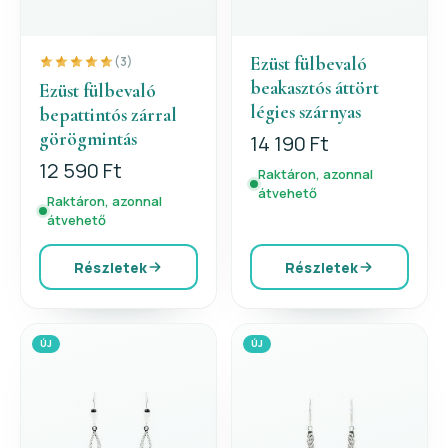
Ezüst fülbevaló
(3)
beakasztós áttört
Ezüst fülbevaló
légies szárnyas
bepattintós zárral
görögmintás
14 190 Ft
12 590 Ft
Raktáron, azonnal
átvehető
Raktáron, azonnal
átvehető
Részletek
Részletek
ÚJ
ÚJ