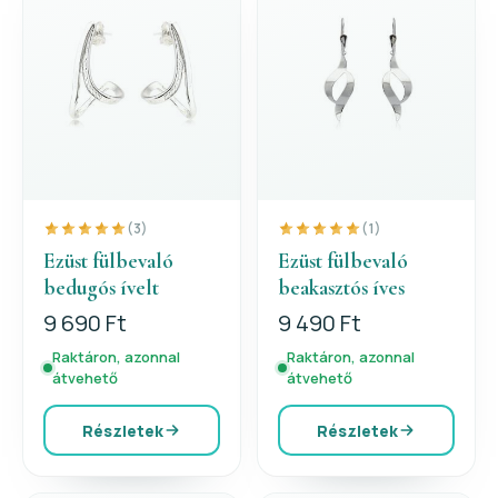
(3)
(1)
Ezüst fülbevaló
Ezüst fülbevaló
bedugós ívelt
beakasztós íves
9 690 Ft
9 490 Ft
Raktáron, azonnal
Raktáron, azonnal
átvehető
átvehető
Részletek
Részletek