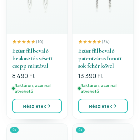
(10)
(34)
Ezüst fülbevaló
Ezüst fülbevaló
beakasztós vésett
patentzáras fonott
csepp mintával
sok fehér kővel
8 490 Ft
13 390 Ft
Raktáron, azonnal
Raktáron, azonnal
átvehető
átvehető
Részletek
Részletek
ÚJ
ÚJ