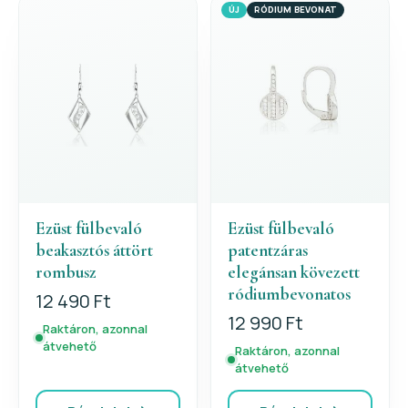
ÚJ
RÓDIUM BEVONAT
Ezüst fülbevaló
Ezüst fülbevaló
beakasztós áttört
patentzáras
rombusz
elegánsan kövezett
ródiumbevonatos
12 490 Ft
12 990 Ft
Raktáron, azonnal
átvehető
Raktáron, azonnal
átvehető