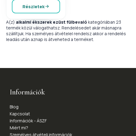
Részletek
A(z)
alkalmi ékszerek ezüst fülbevaló
kategóriában 23
termék közül válogathatsz. Rendelésedet akár másnapra
szállítjuk. Ha személyes átvételel rendelsz akkor a rendelés
leadás után aznap is átveheted a terméket.
Információk
Blog
Kapcsolat
Információk - ÁSZF
Miért mi?
Személyes átvételi információk