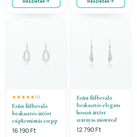
Részletek
Részletek
Ezüst fülbevaló
(1)
beakasztós elegáns
Ezüst fülbevaló
hosszú áttört
beakasztós áttört
szárnyas mintával
csipkemintás csepp
12 790 Ft
16 190 Ft