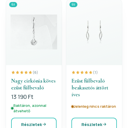
ÚJ
ÚJ
(6)
(1)
Nagy cirkónia köves
Ezüst fülbevaló
ezüst fülbevaló
beakasztós áttört
íves
13 190 Ft
Raktáron, azonnal
Jelenleg nincs raktáron
átvehető
Részletek
Részletek