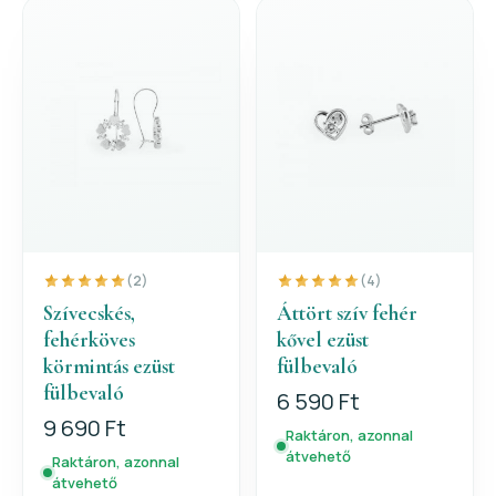
(2)
(4)
Szívecskés,
Áttört szív fehér
fehérköves
kővel ezüst
körmintás ezüst
fülbevaló
fülbevaló
6 590 Ft
9 690 Ft
Raktáron, azonnal
átvehető
Raktáron, azonnal
átvehető