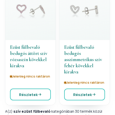
Ezüst fülbevaló
Ezüst fülbevaló
bedugós áttört szív
bedugós
rózsaszín kövekkel
asszimmetrikus szív
kirakva
fehér kövekkel
kirakva
Jelenleg nincs raktáron
Jelenleg nincs raktáron
Részletek
Részletek
A(z)
szív ezüst fülbevaló
kategóriában 30 termék közül