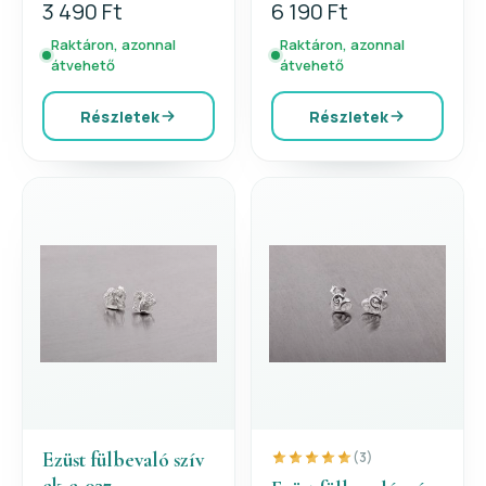
3 490 Ft
6 190 Ft
Raktáron, azonnal
Raktáron, azonnal
átvehető
átvehető
Részletek
Részletek
Ezüst fülbevaló szív
(3)
ek-e-037