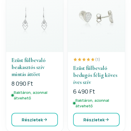
Ezüst fülbevaló
(1)
beakasztós szív
Ezüst fülbevaló
mintás áttört
bedugós félig köves
íves szív
8 090 Ft
6 490 Ft
Raktáron, azonnal
átvehető
Raktáron, azonnal
átvehető
Részletek
Részletek