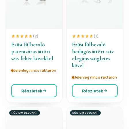
(2)
(1)
Ezüst fülbevaló
Ezüst fülbevaló
patentzáras áttört
bedugós áttört szív
szív fehér kövekkel
elegáns szögletes
kővel
Jelenleg nincs raktáron
Jelenleg nincs raktáron
Részletek
Részletek
RÓDIUM BEVONAT
RÓDIUM BEVONAT