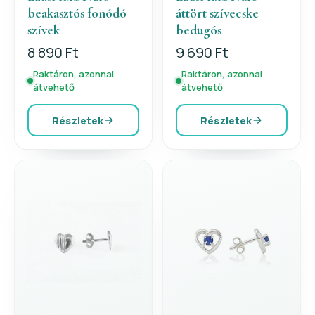
beakasztós fonódó
áttört szívecske
szívek
bedugós
8 890 Ft
9 690 Ft
Raktáron, azonnal
Raktáron, azonnal
átvehető
átvehető
Részletek
Részletek