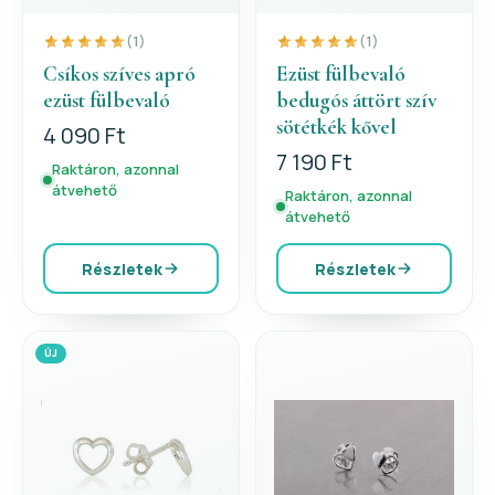
(1)
(1)
Csíkos szíves apró
Ezüst fülbevaló
ezüst fülbevaló
bedugós áttört szív
sötétkék kővel
4 090 Ft
7 190 Ft
Raktáron, azonnal
átvehető
Raktáron, azonnal
átvehető
Részletek
Részletek
ÚJ