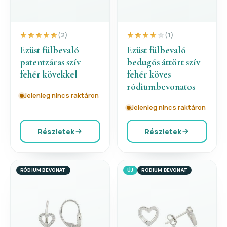
(2)
(1)
Ezüst fülbevaló
Ezüst fülbevaló
patentzáras szív
bedugós áttört szív
fehér kövekkel
fehér köves
ródiumbevonatos
Jelenleg nincs raktáron
Jelenleg nincs raktáron
Részletek
Részletek
RÓDIUM BEVONAT
ÚJ
RÓDIUM BEVONAT