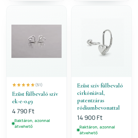
Ezüst szív fülbevaló
(51)
cirkóniával,
Ezüst fülbevaló szív
patentzáras
ek-e-049
ródiumbevonattal
4 790 Ft
14 900 Ft
Raktáron, azonnal
átvehető
Raktáron, azonnal
átvehető