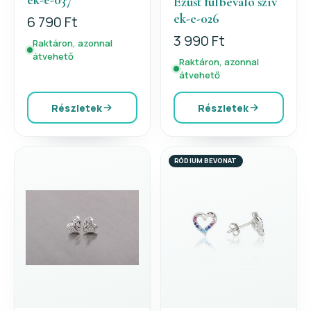
Ezüst fülbevaló szív
ek-e-026
6 790 Ft
3 990 Ft
Raktáron, azonnal
átvehető
Raktáron, azonnal
átvehető
Részletek
Részletek
RÓDIUM BEVONAT