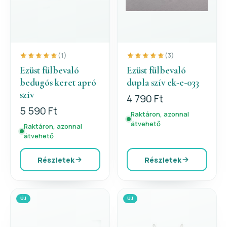
(1)
(3)
Ezüst fülbevaló
Ezüst fülbevaló
bedugós keret apró
dupla szív ek-e-033
szív
4 790 Ft
5 590 Ft
Raktáron, azonnal
átvehető
Raktáron, azonnal
átvehető
Részletek
Részletek
ÚJ
ÚJ