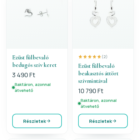
Ezüst fülbevaló
(2)
bedugós szív keret
Ezüst fülbevaló
beakasztós áttört
3 490 Ft
szívmintával
Raktáron, azonnal
10 790 Ft
átvehető
Raktáron, azonnal
átvehető
Részletek
Részletek