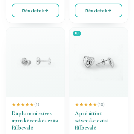
Részletek
Részletek
ÚJ
(1)
(10)
Dupla mini szíves,
Apró áttört
apró kövecskés ezüst
szívecske ezüst
fülbevaló
fülbevaló