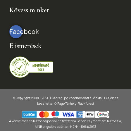
Kövess minket
Facebook
Elismerések
© Copyright 2008 - 2026 | Szerzői jog védelme alatt álló oldal. |
Az oldalt
készítette:
X-Page
Tárhely: Rackforest
A kényelmes és biztonságos online fizetést a Barion Payment Zrt. biztosítja,
MNB engedély száma: H-EN-I-1064/2013