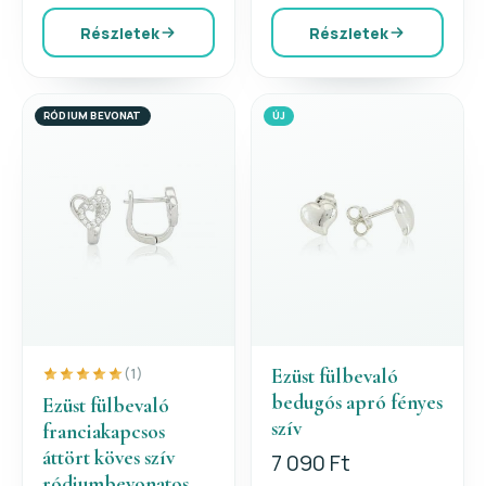
Részletek
Részletek
RÓDIUM BEVONAT
ÚJ
Ezüst fülbevaló
(1)
bedugós apró fényes
Ezüst fülbevaló
szív
franciakapcsos
áttört köves szív
7 090 Ft
ródiumbevonatos