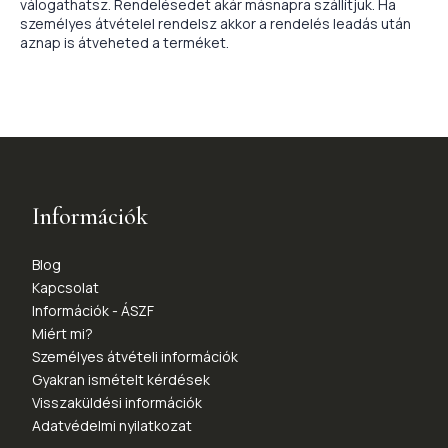
válogathatsz. Rendelésedet akár másnapra szállítjuk. Ha
személyes átvételel rendelsz akkor a rendelés leadás után
aznap is átveheted a terméket.
Információk
Blog
Kapcsolat
Információk - ÁSZF
Miért mi?
Személyes átvételi információk
Gyakran ismételt kérdések
Visszaküldési információk
Adatvédelmi nyilatkozat