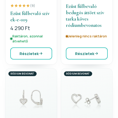
Ezüst fülbevaló
(9)
bedugós áttört szív
Ezüst fülbevaló szív
tarka köves
ek-e-019
ródiumbevonatos
4 290 Ft
Raktáron, azonnal
Jelenleg nincs raktáron
átvehető
Részletek
Részletek
RÓDIUM BEVONAT
RÓDIUM BEVONAT