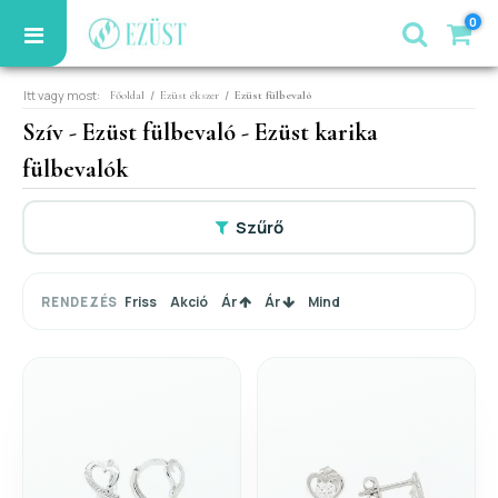
0
Itt vagy most:
/
/
Főoldal
Ezüst ékszer
Ezüst fülbevaló
Szív - Ezüst fülbevaló - Ezüst karika
fülbevalók
Szűrő
Friss
Akció
Ár
Ár
Mind
RENDEZÉS