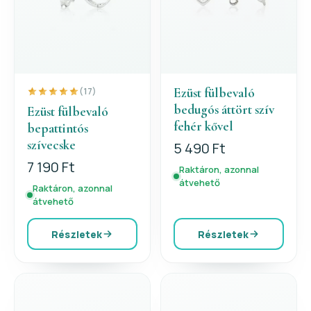
Ezüst fülbevaló
(17)
bedugós áttört szív
Ezüst fülbevaló
fehér kővel
bepattintós
szívecske
5 490 Ft
7 190 Ft
Raktáron, azonnal
átvehető
Raktáron, azonnal
átvehető
Részletek
Részletek