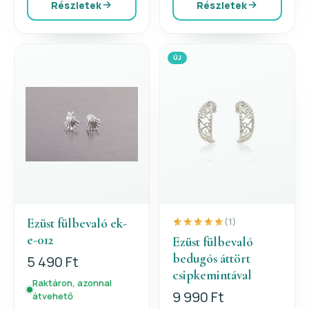
Részletek
Részletek
ÚJ
Ezüst fülbevaló ek-
(1)
e-012
Ezüst fülbevaló
bedugós áttört
5 490 Ft
csipkemintával
Raktáron, azonnal
9 990 Ft
átvehető