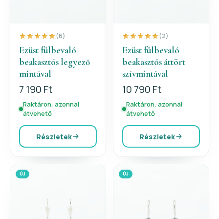
(6)
(2)
Ezüst fülbevaló
Ezüst fülbevaló
beakasztós legyező
beakasztós áttört
mintával
szívmintával
7 190 Ft
10 790 Ft
Raktáron, azonnal
Raktáron, azonnal
átvehető
átvehető
Részletek
Részletek
ÚJ
ÚJ