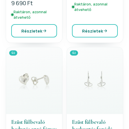
9 690 Ft
Raktáron, azonnal
átvehető
Raktáron, azonnal
átvehető
Részletek
Részletek
ÚJ
ÚJ
Ezüst fülbevaló
Ezüst fülbevaló
bedugós apró fényes
beakasztós fonódó