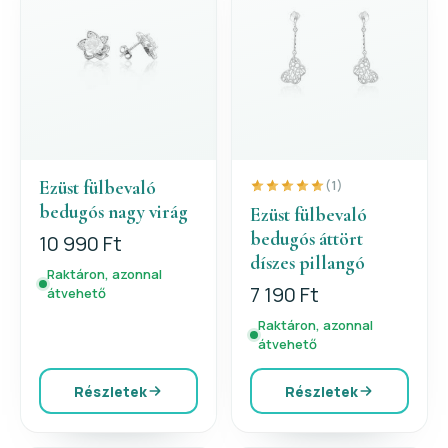
Ezüst fülbevaló
(1)
bedugós nagy virág
Ezüst fülbevaló
bedugós áttört
10 990 Ft
díszes pillangó
Raktáron, azonnal
7 190 Ft
átvehető
Raktáron, azonnal
átvehető
Részletek
Részletek