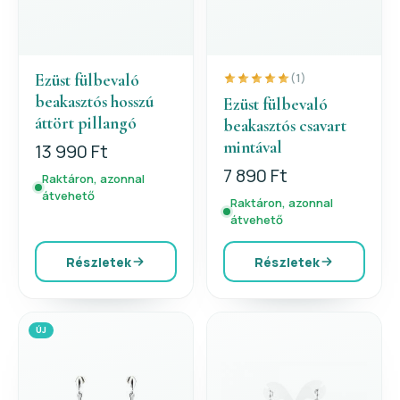
Ezüst fülbevaló
(1)
beakasztós hosszú
Ezüst fülbevaló
áttört pillangó
beakasztós csavart
mintával
13 990 Ft
7 890 Ft
Raktáron, azonnal
átvehető
Raktáron, azonnal
átvehető
Részletek
Részletek
ÚJ