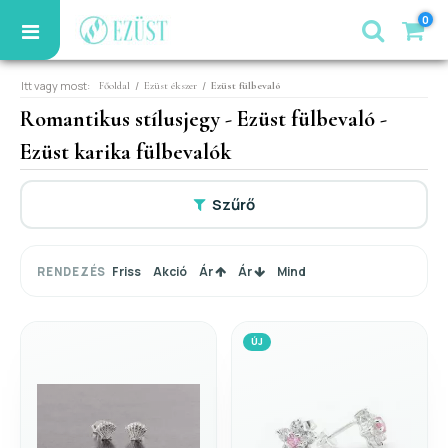
0
Itt vagy most:
/
/
Főoldal
Ezüst ékszer
Ezüst fülbevaló
Romantikus stílusjegy - Ezüst fülbevaló -
Ezüst karika fülbevalók
Szűrő
Friss
Akció
Ár
Ár
Mind
RENDEZÉS
ÚJ