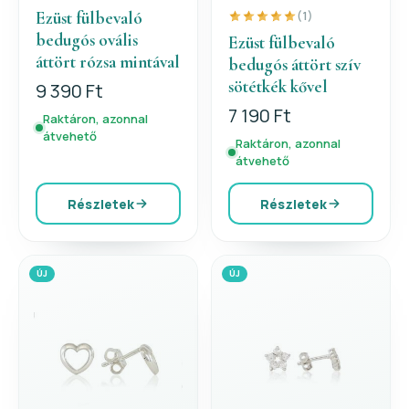
Ezüst fülbevaló
(1)
bedugós ovális
Ezüst fülbevaló
áttört rózsa mintával
bedugós áttört szív
sötétkék kővel
9 390 Ft
7 190 Ft
Raktáron, azonnal
átvehető
Raktáron, azonnal
átvehető
Részletek
Részletek
ÚJ
ÚJ