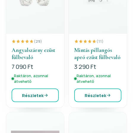
(29)
(11)
Angyalszárny ezüst
Mintás pillangós
fülbevaló
apró ezüst fülbevaló
7 090 Ft
3 290 Ft
Raktáron, azonnal
Raktáron, azonnal
átvehető
átvehető
Részletek
Részletek