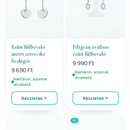
Ezüst fülbevaló
Filigrán oválisos
áttört szívecske
ezüst fülbevaló
bedugós
9 990 Ft
9 690 Ft
Raktáron, azonnal
átvehető
Raktáron, azonnal
átvehető
Részletek
Részletek
ÚJ