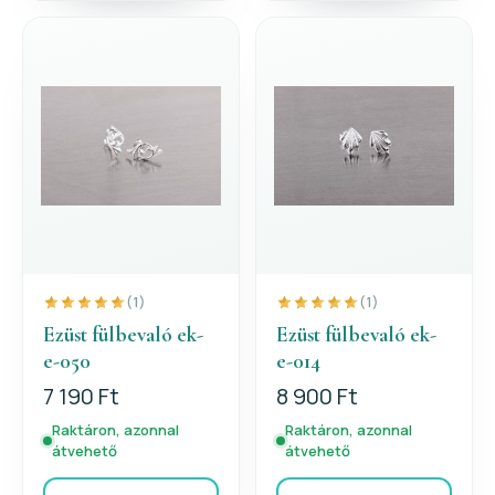
(1)
(1)
Ezüst fülbevaló ek-
Ezüst fülbevaló ek-
e-050
e-014
7 190 Ft
8 900 Ft
Raktáron, azonnal
Raktáron, azonnal
átvehető
átvehető