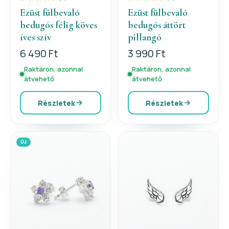
Ezüst fülbevaló
Ezüst fülbevaló
bedugós félig köves
bedugós áttört
íves szív
pillangó
6 490 Ft
3 990 Ft
Raktáron, azonnal
Raktáron, azonnal
átvehető
átvehető
Részletek
Részletek
ÚJ