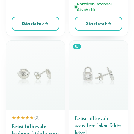
Raktáron, azonnal
átvehető
Részletek
Részletek
ÚJ
Ezüst fülbevaló
(2)
szerelem lakat fehér
Ezüst fülbevaló
kővel
bedugós kidolgozott