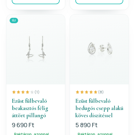
ÚJ
(1)
(8)
Ezüst fülbevaló
Ezüst fülbevaló
beakasztós félig
bedugós csepp alakú
áttört pillangó
köves díszítéssel
9 690 Ft
5 890 Ft
Raktáron, azonnal
Raktáron, azonnal