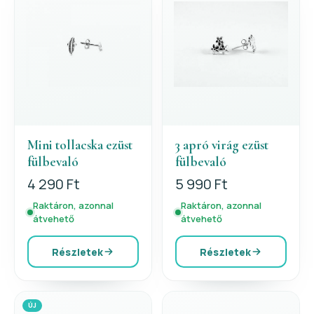
Mini tollacska ezüst
3 apró virág ezüst
fülbevaló
fülbevaló
4 290 Ft
5 990 Ft
Raktáron, azonnal
Raktáron, azonnal
átvehető
átvehető
Részletek
Részletek
ÚJ