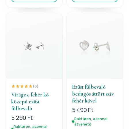
Ezüst fülbevaló
(6)
bedugós áttört szív
Virágos, fehér kő
fehér kővel
közepű ezüst
fülbevaló
5 490 Ft
5 290 Ft
Raktáron, azonnal
átvehető
Raktáron, azonnal