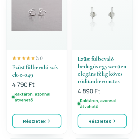
Ezüst fülbevaló
(51)
bedugós egyszerűen
Ezüst fülbevaló szív
elegáns félig köves
ek-e-049
ródiumbevonatos
4 790 Ft
4 890 Ft
Raktáron, azonnal
átvehető
Raktáron, azonnal
átvehető
Részletek
Részletek