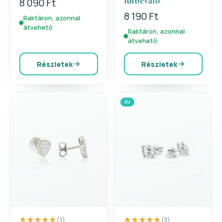
fülbevaló
8 090 Ft
8 190 Ft
Raktáron, azonnal
átvehető
Raktáron, azonnal
átvehető
Részletek
Részletek
ÚJ
(1)
(3)