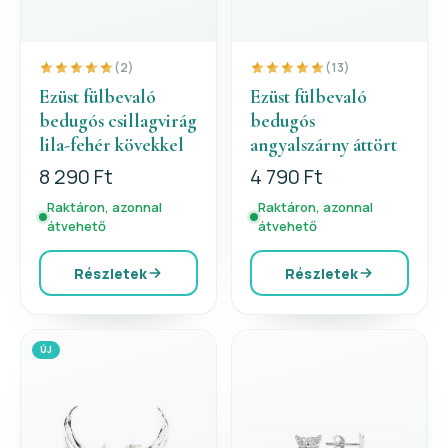
(2)
(13)
Ezüst fülbevaló
Ezüst fülbevaló
bedugós csillagvirág
bedugós
lila-fehér kövekkel
angyalszárny áttört
8 290 Ft
4 790 Ft
Raktáron, azonnal
Raktáron, azonnal
átvehető
átvehető
Részletek
Részletek
ÚJ