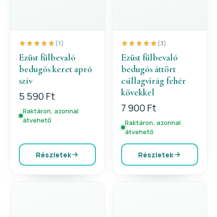
(1)
(3)
Ezüst fülbevaló
Ezüst fülbevaló
bedugós keret apró
bedugós áttört
szív
csillagvirág fehér
kövekkel
5 590 Ft
7 900 Ft
Raktáron, azonnal
átvehető
Raktáron, azonnal
átvehető
Részletek
Részletek