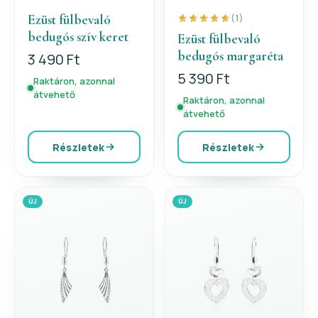
Ezüst fülbevaló
(1)
bedugós szív keret
Ezüst fülbevaló
bedugós margaréta
3 490 Ft
5 390 Ft
Raktáron, azonnal
átvehető
Raktáron, azonnal
átvehető
Részletek
Részletek
ÚJ
ÚJ