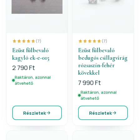
(7)
(7)
Ezüst fülbevaló
Ezüst fülbevaló
kagyló ek-e-015
bedugós csillagvirág
rózsaszín-fehér
2 790 Ft
kövekkel
Raktáron, azonnal
7 990 Ft
átvehető
Raktáron, azonnal
átvehető
Részletek
Részletek