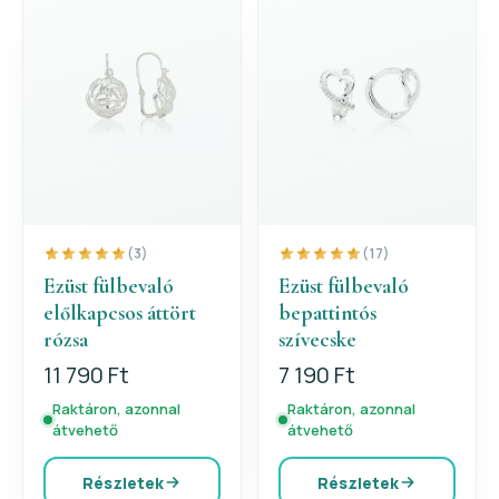
(3)
(17)
Ezüst fülbevaló
Ezüst fülbevaló
előlkapcsos áttört
bepattintós
rózsa
szívecske
11 790 Ft
7 190 Ft
Raktáron, azonnal
Raktáron, azonnal
átvehető
átvehető
Részletek
Részletek