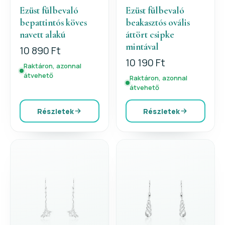
Ezüst fülbevaló
Ezüst fülbevaló
bepattintós köves
beakasztós ovális
navett alakú
áttört csipke
mintával
10 890 Ft
10 190 Ft
Raktáron, azonnal
átvehető
Raktáron, azonnal
átvehető
Részletek
Részletek