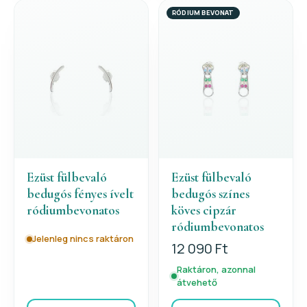
RÓDIUM BEVONAT
Ezüst fülbevaló
Ezüst fülbevaló
bedugós fényes ívelt
bedugós színes
ródiumbevonatos
köves cipzár
ródiumbevonatos
Jelenleg nincs raktáron
12 090 Ft
Raktáron, azonnal
átvehető