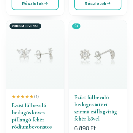
Részletek
Részletek
RÓDIUM BEVONAT
ÚJ
Ezüst fülbevaló
(1)
bedugós áttört
Ezüst fülbevaló
szirmú csillagvirág
bedugós köves
fehér kővel
pillangó fehér
ródiumbevonatos
6 890 Ft