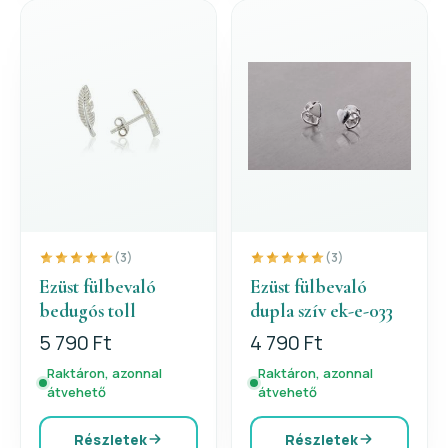
(3)
(3)
Ezüst fülbevaló
Ezüst fülbevaló
bedugós toll
dupla szív ek-e-033
5 790 Ft
4 790 Ft
Raktáron, azonnal
Raktáron, azonnal
átvehető
átvehető
Részletek
Részletek