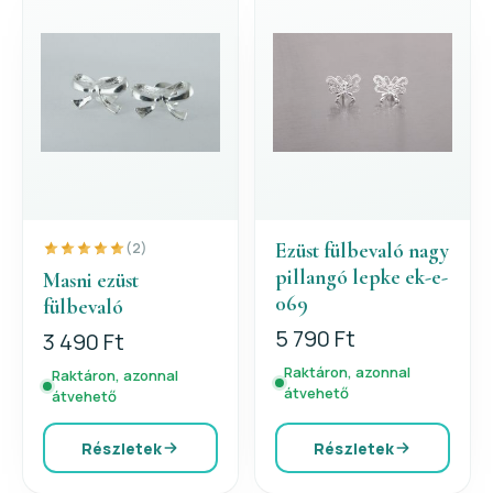
Ezüst fülbevaló nagy
(2)
pillangó lepke ek-e-
Masni ezüst
069
fülbevaló
5 790 Ft
3 490 Ft
Raktáron, azonnal
Raktáron, azonnal
átvehető
átvehető
Részletek
Részletek