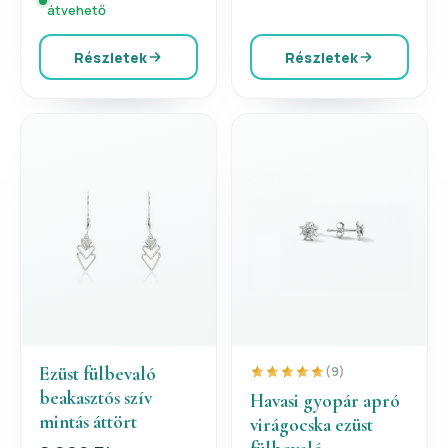
átvehető
Részletek
Részletek
Ezüst fülbevaló
(9)
beakasztós szív
Havasi gyopár apró
mintás áttört
virágocska ezüst