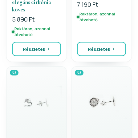
elegáns cirkónia
7 190 Ft
köves
Raktáron, azonnal
5 890 Ft
átvehető
Raktáron, azonnal
átvehető
Részletek
Részletek
ÚJ
ÚJ