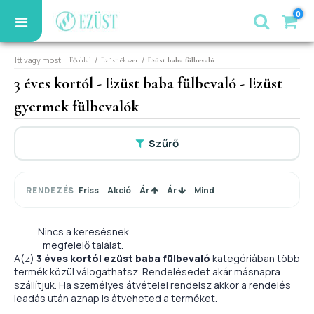
0
Itt vagy most:
/
/
Főoldal
Ezüst ékszer
Ezüst baba fülbevaló
3 éves kortól - Ezüst baba fülbevaló - Ezüst
gyermek fülbevalók
Szűrő
Friss
Akció
Ár
Ár
Mind
RENDEZÉS
Nincs a keresésnek
megfelelő találat.
A(z)
3 éves kortól ezüst baba fülbevaló
kategóriában több
termék közül válogathatsz. Rendelésedet akár másnapra
szállítjuk. Ha személyes átvételel rendelsz akkor a rendelés
leadás után aznap is átveheted a terméket.