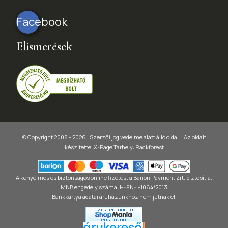
Facebook
Elismerések
© Copyright 2008 - 2026 | Szerzői jog védelme alatt álló oldal. |
Az oldalt
készítette:
X-Page
Tárhely: Rackforest
A kényelmes és biztonságos online fizetést a Barion Payment Zrt. biztosítja,
MNB engedély száma: H-EN-I-1064/2013
Bankkártya adatai áruházunkhoz nem jutnak el.