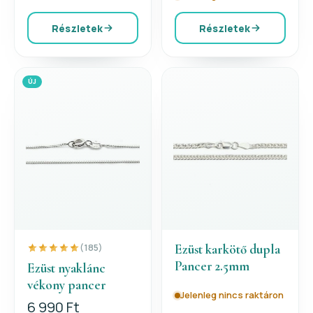
Részletek
Részletek
ÚJ
Ezüst karkötő dupla
(185)
Pancer 2.5mm
Ezüst nyaklánc
vékony pancer
Jelenleg nincs raktáron
6 990 Ft