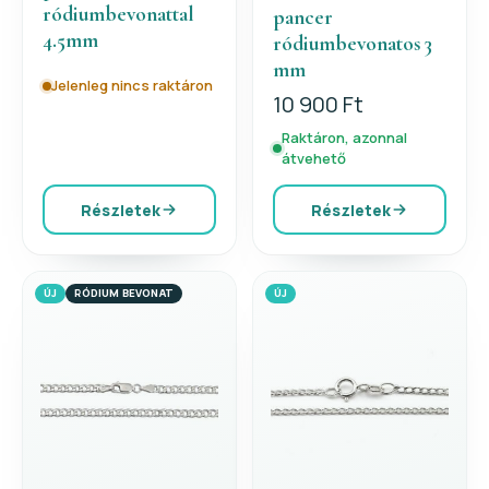
ródiumbevonattal
pancer
4.5mm
ródiumbevonatos 3
mm
Jelenleg nincs raktáron
10 900 Ft
Raktáron, azonnal
átvehető
Részletek
Részletek
ÚJ
RÓDIUM BEVONAT
ÚJ