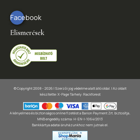
Facebook
Elismerések
© Copyright 2008 - 2026 | Szerzői jog védelme alatt álló oldal. |
Az oldalt
készítette:
X-Page
Tárhely: Rackforest
A kényelmes és biztonságos online fizetést a Barion Payment Zrt. biztosítja,
MNB engedély száma: H-EN-I-1064/2013
Bankkártya adatai áruházunkhoz nem jutnak el.