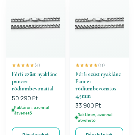
(4)
(11)
Férfi ezüst nyaklánc
Férfi ezüst nyaklánc
pancer
Pancer
ródiumbevonattal
ródiumbevonatos
4,5mm
50 290 Ft
33 900 Ft
Raktáron, azonnal
átvehető
Raktáron, azonnal
átvehető
Részletek
Részletek