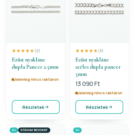
(2)
(3)
Ezüst nyaklánc
Ezüst nyaklánc
dupla Pancer 2.5mm
széles dupla pancer
5mm
Jelenleg nincs raktáron
13 090 Ft
Jelenleg nincs raktáron
Részletek
Részletek
ÚJ
RÓDIUM BEVONAT
ÚJ