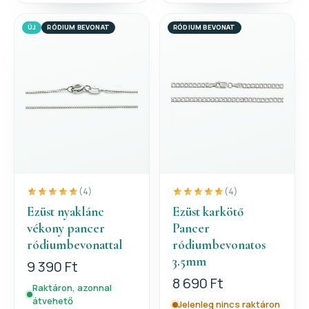
ÚJ
RÓDIUM BEVONAT
RÓDIUM BEVONAT
(4)
(4)
Ezüst nyaklánc
Ezüst karkötő
vékony pancer
Pancer
ródiumbevonattal
ródiumbevonatos
3.5mm
9 390 Ft
8 690 Ft
Raktáron, azonnal
átvehető
Jelenleg nincs raktáron