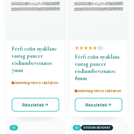
Férfi ezüst nyaklánc
(2)
vastag pancer
Férfi ezüst nyaklánc
ródiumbevonatos
vastag pancer
7mm
ródiumbevonatos
8mm
Jelenleg nincs raktáron
Jelenleg nincs raktáron
Részletek
Részletek
ÚJ
ÚJ
RÓDIUM BEVONAT