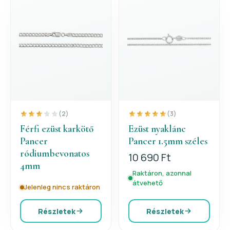
(2)
(3)
Férfi ezüst karkötő
Ezüst nyaklánc
Pancer
Pancer 1.5mm széles
ródiumbevonatos
10 690 Ft
4mm
Raktáron, azonnal
átvehető
Jelenleg nincs raktáron
Részletek
Részletek