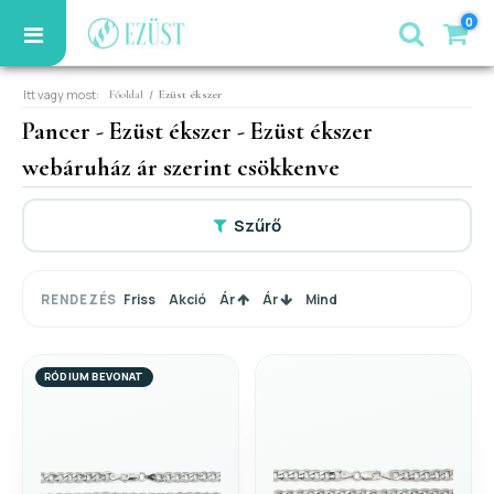
0
Itt vagy most:
/
Főoldal
Ezüst ékszer
Pancer - Ezüst ékszer - Ezüst ékszer
webáruház ár szerint csökkenve
Szűrő
Friss
Akció
Ár
Ár
Mind
RENDEZÉS
RÓDIUM BEVONAT