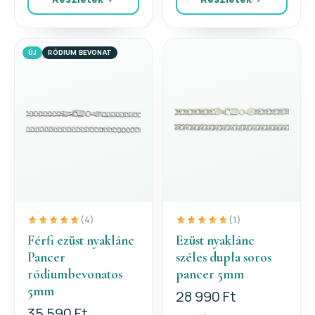
ÚJ
RÓDIUM BEVONAT
(4)
(1)
Férfi ezüst nyaklánc
Ezüst nyaklánc
Pancer
széles dupla soros
ródiumbevonatos
pancer 5mm
5mm
28 990 Ft
35 590 Ft