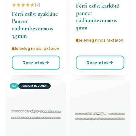
Férfi ezüst karkötő
(2)
pancer
Férfi ezüst nyaklánc
ródiumbevonatos
Pancer
5mm
ródiumbevonatos
3.5mm
Jelenleg nincs raktáron
Jelenleg nincs raktáron
Részletek
Részletek
ÚJ
RÓDIUM BEVONAT