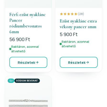
Férfi ezüst nyaklánc
(28)
Pancer
Ezüst nyaklánc extra
ródiumbevonatos
vékony pancer 1mm
6mm
5 900 Ft
56 900 Ft
Raktáron, azonnal
átvehető
Raktáron, azonnal
átvehető
Részletek
Részletek
ÚJ
RÓDIUM BEVONAT