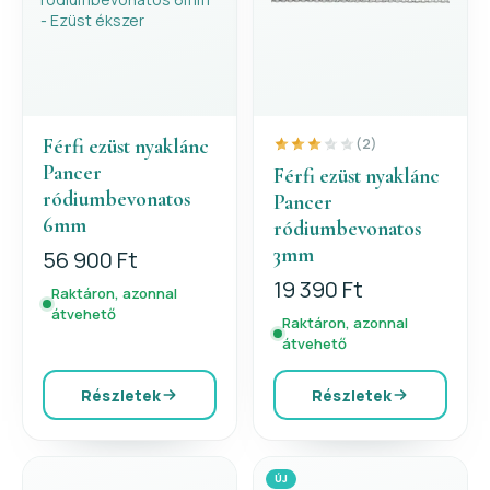
Férfi ezüst nyaklánc
(2)
Pancer
Férfi ezüst nyaklánc
ródiumbevonatos
Pancer
6mm
ródiumbevonatos
3mm
56 900 Ft
19 390 Ft
Raktáron, azonnal
átvehető
Raktáron, azonnal
átvehető
Részletek
Részletek
ÚJ