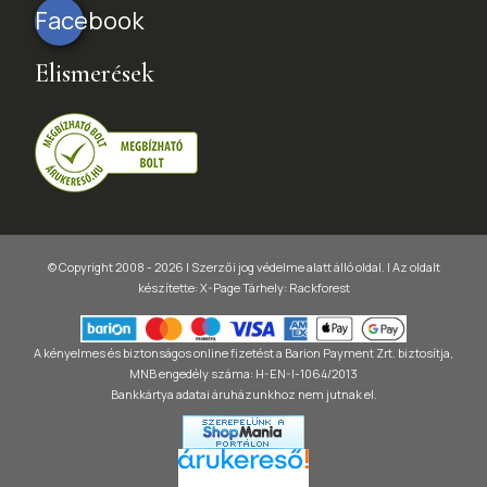
Facebook
Elismerések
© Copyright 2008 - 2026 | Szerzői jog védelme alatt álló oldal. |
Az oldalt
készítette:
X-Page
Tárhely: Rackforest
A kényelmes és biztonságos online fizetést a Barion Payment Zrt. biztosítja,
MNB engedély száma: H-EN-I-1064/2013
Bankkártya adatai áruházunkhoz nem jutnak el.