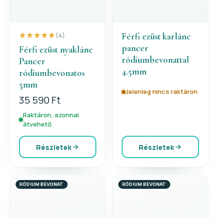
Férfi ezüst karlánc
(4)
pancer
Férfi ezüst nyaklánc
ródiumbevonattal
Pancer
4.5mm
ródiumbevonatos
5mm
Jelenleg nincs raktáron
35 590 Ft
Raktáron, azonnal
átvehető
Részletek
Részletek
RÓDIUM BEVONAT
RÓDIUM BEVONAT