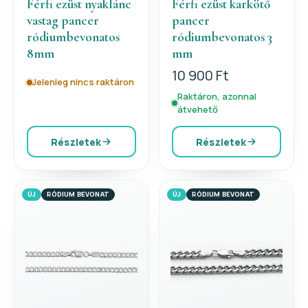
Férfi ezüst nyaklánc
Férfi ezüst karkötő
vastag pancer
pancer
ródiumbevonatos
ródiumbevonatos 3
8mm
mm
10 900 Ft
Jelenleg nincs raktáron
Raktáron, azonnal
átvehető
Részletek
Részletek
ÚJ
RÓDIUM BEVONAT
ÚJ
RÓDIUM BEVONAT