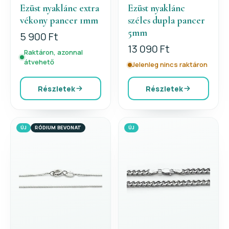
Ezüst nyaklánc extra
Ezüst nyaklánc
vékony pancer 1mm
széles dupla pancer
5mm
5 900 Ft
13 090 Ft
Raktáron, azonnal
átvehető
Jelenleg nincs raktáron
Részletek
Részletek
ÚJ
RÓDIUM BEVONAT
ÚJ