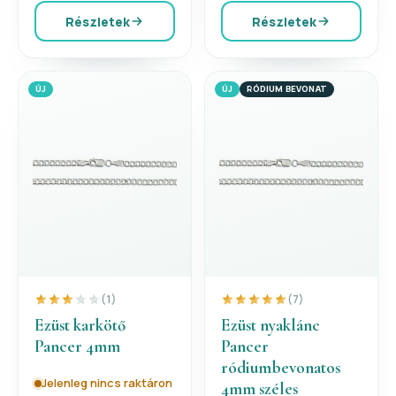
Részletek
Részletek
ÚJ
ÚJ
RÓDIUM BEVONAT
(1)
(7)
Ezüst karkötő
Ezüst nyaklánc
Pancer 4mm
Pancer
ródiumbevonatos
Jelenleg nincs raktáron
4mm széles