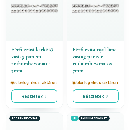
Férfi ezüst karkötő
Férfi ezüst nyaklánc
vastag pancer
vastag pancer
ródiumbevonatos
ródiumbevonatos
7mm
7mm
Jelenleg nincs raktáron
Jelenleg nincs raktáron
Részletek
Részletek
RÓDIUM BEVONAT
ÚJ
RÓDIUM BEVONAT