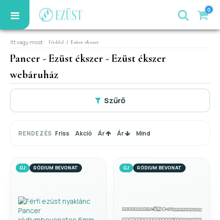
0
Itt vagy most:
/
Főoldal
Ezüst ékszer
Pancer - Ezüst ékszer - Ezüst ékszer
webáruház
Szűrő
Friss
Akció
Ár
Ár
Mind
RENDEZÉS
ÚJ
RÓDIUM BEVONAT
ÚJ
RÓDIUM BEVONAT