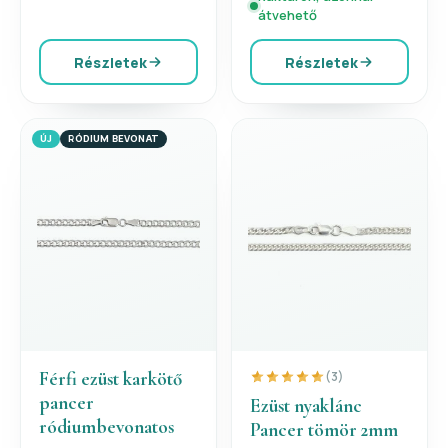
átvehető
Részletek
Részletek
ÚJ
RÓDIUM BEVONAT
Férfi ezüst karkötő
(3)
pancer
Ezüst nyaklánc
ródiumbevonatos
Pancer tömör 2mm