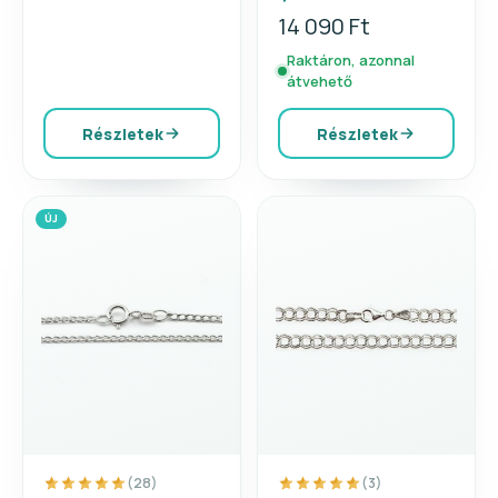
14 090 Ft
Raktáron, azonnal
átvehető
Részletek
Részletek
ÚJ
(28)
(3)