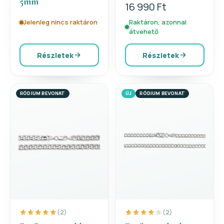
5mm
16 990 Ft
Jelenleg nincs raktáron
Raktáron, azonnal
átvehető
Részletek
Részletek
RÓDIUM BEVONAT
ÚJ
RÓDIUM BEVONAT
(2)
(2)