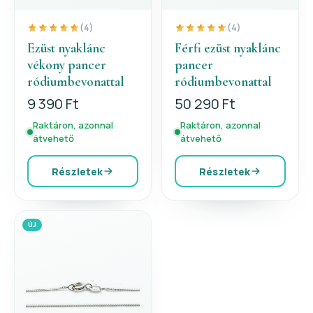
(4)
(4)
Ezüst nyaklánc
Férfi ezüst nyaklánc
vékony pancer
pancer
ródiumbevonattal
ródiumbevonattal
9 390 Ft
50 290 Ft
Raktáron, azonnal
Raktáron, azonnal
átvehető
átvehető
Részletek
Részletek
ÚJ