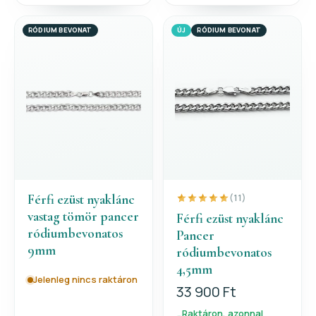
RÓDIUM BEVONAT
ÚJ
RÓDIUM BEVONAT
Férfi ezüst nyaklánc
(11)
vastag tömör pancer
Férfi ezüst nyaklánc
ródiumbevonatos
Pancer
9mm
ródiumbevonatos
4,5mm
Jelenleg nincs raktáron
33 900 Ft
Raktáron, azonnal