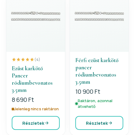
Férfi ezüst karkötő
(4)
pancer
Ezüst karkötő
ródiumbevonatos
Pancer
3.5mm
ródiumbevonatos
3.5mm
10 900 Ft
8 690 Ft
Raktáron, azonnal
átvehető
Jelenleg nincs raktáron
Részletek
Részletek